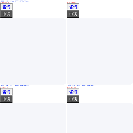
真实性已核验
优莱特 兆欧表装置检定配套计量标准 绝缘电阻表检定装置UT119-10D
智能精密电子桌称 0.1克称重计数精准工业用台秤 正联
￥
5
.00
万
/台
￥
510
.00
/台
山东济南
河北廊坊
咨询
咨询
电话
电话
真实性已核验
真实性已核验
压力阀检测 一测即准 用数据说话 二天出证 中健计量
赛默飞尼通Niton手持式XRF贵金属分析器光谱仪XL2
￥
10
.00
/个
￥
16
.00
万
/台
广东深圳
上海
咨询
咨询
电话
电话