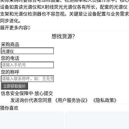
实际采购时要综合考虑样品量、检测频率和人员操作水平。核心
设备如
直读光谱仪
和
X射线荧光光谱仪
各有所长，配套的
光谱仪
支架
和
光谱仪检测器
也不容忽视。关键是让设备配置与业务需求
同步进化。
展开更多内容

想找货源？
采购商品
您的电话
您的称呼
立即获取报价
信息安全保障中·放心提交
发送询价代表您同意
《用户服务协议》
《隐私政策》
猜你喜欢