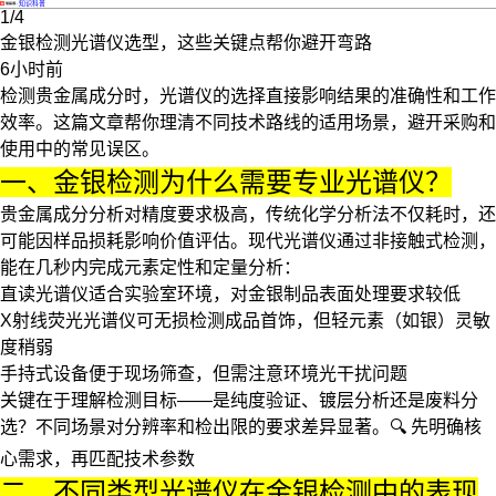
·
知识科普
1/4
金银检测光谱仪选型，这些关键点帮你避开弯路
6小时前
检测贵金属成分时，光谱仪的选择直接影响结果的准确性和工作
效率。这篇文章帮你理清不同技术路线的适用场景，避开采购和
使用中的常见误区。
一、金银检测为什么需要专业光谱仪？
贵金属成分分析对精度要求极高，传统化学分析法不仅耗时，还
可能因样品损耗影响价值评估。现代
光谱仪
通过非接触式检测，
能在几秒内完成元素定性和定量分析：
直读光谱仪
适合实验室环境，对金银制品表面处理要求较低
X射线荧光光谱仪
可无损检测成品首饰，但轻元素（如银）灵敏
度稍弱
手持式设备便于现场筛查，但需注意环境光干扰问题
关键在于理解检测目标——是纯度验证、镀层分析还是废料分
选？不同场景对分辨率和检出限的要求差异显著。🔍
先明确核
心需求，再匹配技术参数
二、不同类型光谱仪在金银检测中的表现