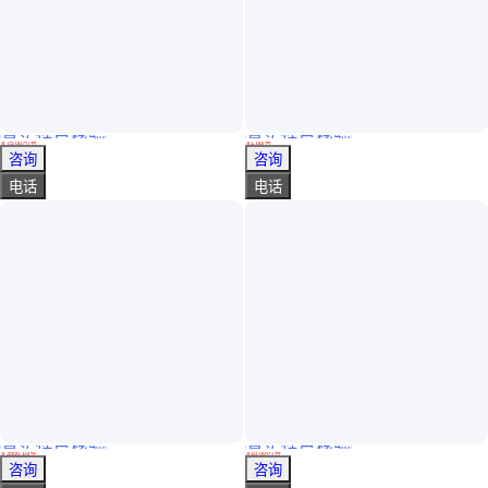
真实性已核验
真实性已核验
SPS-300远红外THz光谱仪-太赫兹FTIR傅里叶变换光谱分析仪
BAKMAN PB7220-2000-T太赫兹频域光谱仪 高分辨率
￥
75
.00
万
/台
￥
1
.00
/台
广东深圳
上海
咨询
咨询
电话
电话
真实性已核验
真实性已核验
842312051331雾化器，842315550491赛默飞世尔光谱仪原装配件
原装进口HORIBA XploRA ONE高灵敏度拉曼光谱仪
￥
3500
.10
/件
￥
10
.00
亿
/台
江苏苏州
上海
咨询
咨询