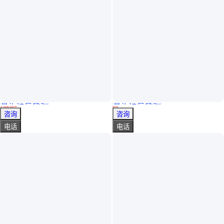
真实性已核验
真实性已核验
择优乐成 手持式拉曼光谱仪PF PRS-A785 快速准确的物料鉴定
日本 HORIBA 光谱仪 型号 LabRAMSoleilNano光谱仪
￥
1000
.00
/台
面议
北京
北京
咨询
咨询
电话
电话