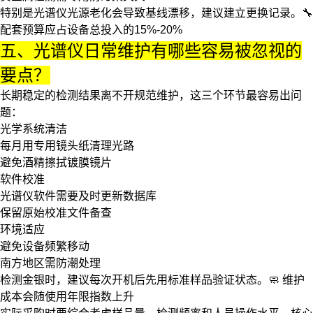
特别是
光谱仪光源
老化会导致基线漂移，建议建立更换记录。🔧
配套预算应占设备总投入的15%-20%
五、光谱仪日常维护有哪些容易被忽视的
要点？
长期稳定的检测结果离不开规范维护，这三个环节最容易出问
题：
光学系统清洁
每月用专用镜头纸清理光路
避免酒精擦拭镀膜镜片
软件校准
光谱仪软件
需要及时更新数据库
保留原始校准文件备查
环境适应
避免设备频繁移动
南方地区需防潮处理
检测金银时，建议每次开机后先用标准样品验证状态。🧼
维护
成本会随使用年限指数上升