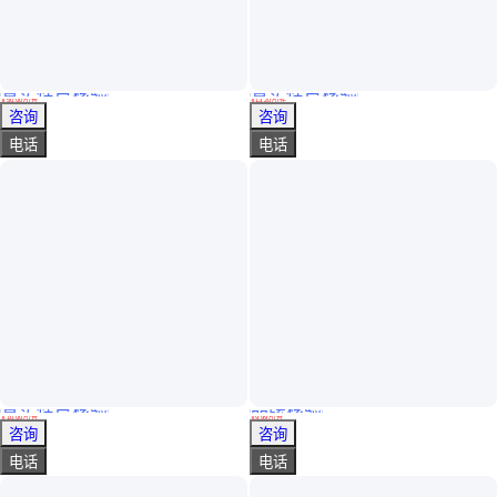
真实性已核验
真实性已核验
珀金埃尔默 ICP OES Avio 560 Max 光谱仪 结构紧凑 内置高通量样品
傅立叶费尔伯恩光谱仪 85697 红外光 谱仪厂家 质量保障
￥
50
.00
万
/台
￥
13
.20
万
/件
上海
上海
咨询
咨询
电话
电话
真实性已核验
品牌核验
赛默飞尼通Niton手持式XRF分析仪XL3t GOLDDPLUS光谱仪
野外地物光谱仪 地物测量仪 农作物病虫害监测
￥
10
.00
万
/台
￥
9
.99
万
/台
上海
广东深圳
咨询
咨询
电话
电话