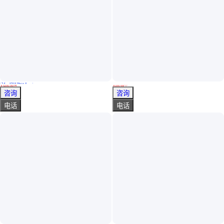
实地验厂
氟化物检测 路博 保护各项参数安全 防雨雪侵袭
凯基特 PLR-10D-L60 不锈钢跑偏开关串联接法 提高响应速度 适应性强
￥
5200
.00
/台
￥
100
.00
/个
山东青岛
江苏南京
咨询
咨询
电话
电话