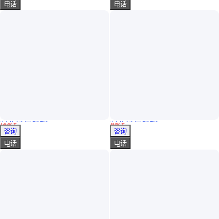
电话
电话
真实性已核验
真实性已核验
低价出售高分辨率 斯派克直读电火花光谱仪 lab m10
赛默飞尼通Niton手持式通用金属元素分析器 XL2100G光谱仪
￥
25
.00
万
/台
￥
8
.80
万
/台
上海
上海
咨询
咨询
电话
电话