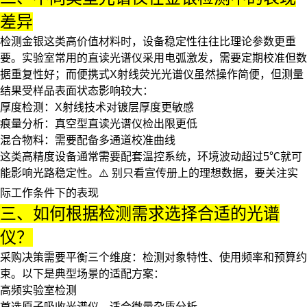
差异
检测金银这类高价值材料时，设备稳定性往往比理论参数更重
要。实验室常用的
直读光谱仪
采用电弧激发，需要定期校准但数
据重复性好；而便携式
X射线荧光光谱仪
虽然操作简便，但测量
结果受样品表面状态影响较大：
厚度检测：X射线技术对镀层厚度更敏感
痕量分析：真空型直读光谱仪检出限更低
混合物料：需要配备多通道校准曲线
这类高精度设备通常需要配套温控系统，环境波动超过5℃就可
能影响光路稳定性。⚠️
别只看宣传册上的理想数据，要关注实
际工作条件下的表现
三、如何根据检测需求选择合适的光谱
仪？
采购决策需要平衡三个维度：检测对象特性、使用频率和预算约
束。以下是典型场景的适配方案：
高频实验室检测
首选
原子吸收光谱仪
，适合微量杂质分析