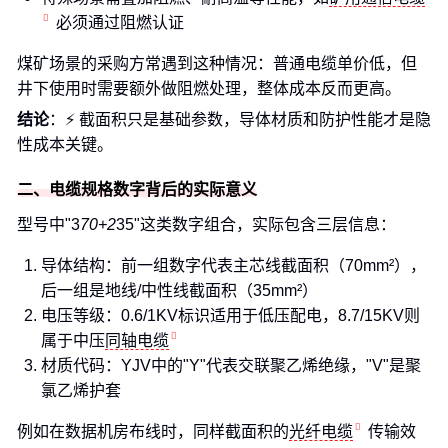
必须通过阻燃认证
煤矿场景的采购方常遇到这种情况：普通电缆单价低，但
井下使用时需要额外做阻燃处理，整体成本反而更高。
结论
：⚡️ 截面积只是基础参数，导体材质和防护性能才是隐
性成本关键。
二、电缆规格数字背后的实际意义
型号中"3
70+2
35"这类数字组合，实际包含三层信息：
导体结构：前一组数字代表主芯线截面积（70mm²），
后一组是地线/中性线截面积（35mm²）
电压等级：0.6/1KV标识适用于低压配电，8.7/15KV则
属于中压
同轴电缆
材质代码：YJV中的"Y"代表交联聚乙烯绝缘，"V"是聚
氯乙烯护套
例如在数据机房布线时，同样截面积的
光纤电缆
传输效