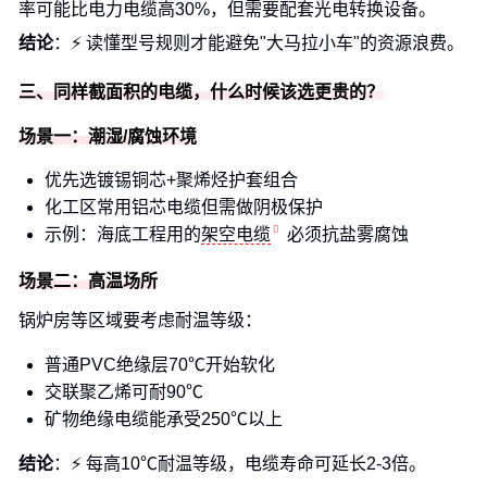
率可能比电力电缆高30%，但需要配套光电转换设备。
结论
：⚡️ 读懂型号规则才能避免"大马拉小车"的资源浪费。
三、同样截面积的电缆，什么时候该选更贵的？
场景一：潮湿/腐蚀环境
优先选镀锡铜芯+聚烯烃护套组合
化工区常用铝芯电缆但需做阴极保护
示例：海底工程用的
架空电缆
必须抗盐雾腐蚀
场景二：高温场所
锅炉房等区域要考虑耐温等级：
普通PVC绝缘层70℃开始软化
交联聚乙烯可耐90℃
矿物绝缘电缆能承受250℃以上
结论
：⚡️ 每高10℃耐温等级，电缆寿命可延长2-3倍。