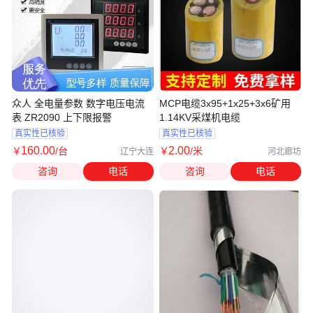
众人 全电量参数 数字电压电流
MCP电缆3x95+1x25+3x6矿用
表 ZR2090 上下限报警
1.14KV采煤机电缆
真实性已核验
真实性已核验
160
.00
2
.00
￥
/台
￥
/米
辽宁大连
河北廊坊
咨询
电话
咨询
电话