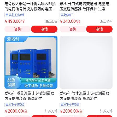
电荷放大器是一种将高输入阻抗
米科 开口式电流变送器 电量电
的电荷信号转换为低阻的电压信
压变送传感器 故障保护 进准稳
号
定耐用
真实性已核验
实地验厂
498
.00
340
.00
￥
/个
￥
/台
陕西西安
浙江杭州
咨询
电话
咨询
电话
爱拓利 质量流量计 热式测量器
爱拓利 气体流量计 热式测量器
内设提醒装置 高稳定性
内设提醒装置 高稳定性
真实性已核验
真实性已核验
2000
.00
2000
.00
￥
/台
￥
/台
江苏无锡
江苏无锡