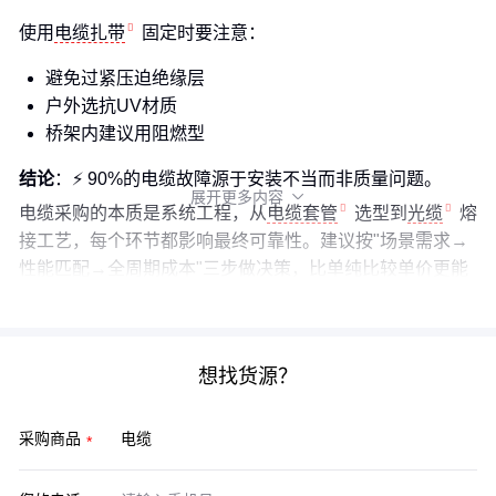
使用
电缆扎带
固定时要注意：
避免过紧压迫绝缘层
户外选抗UV材质
桥架内建议用阻燃型
结论
：⚡️ 90%的电缆故障源于安装不当而非质量问题。
展开更多内容

电缆采购的本质是系统工程，从
电缆套管
选型到
光缆
熔
接工艺，每个环节都影响最终可靠性。建议按"场景需求→
性能匹配→全周期成本"三步做决策，比单纯比较单价更能
控制风险。
想找货源？
采购商品