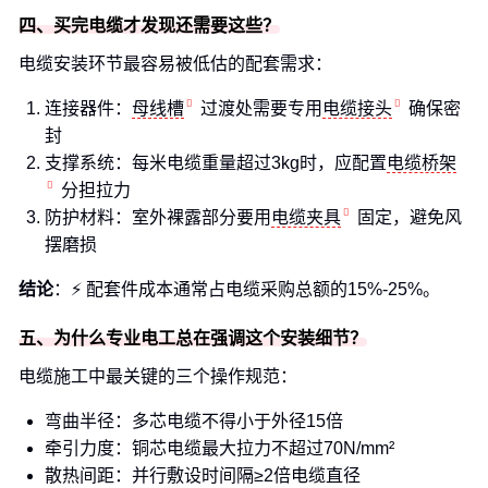
四、买完电缆才发现还需要这些？
电缆安装环节最容易被低估的配套需求：
连接器件：
母线槽
过渡处需要专用
电缆接头
确保密
封
支撑系统：每米电缆重量超过3kg时，应配置
电缆桥架
分担拉力
防护材料：室外裸露部分要用
电缆夹具
固定，避免风
摆磨损
结论
：⚡️ 配套件成本通常占电缆采购总额的15%-25%。
五、为什么专业电工总在强调这个安装细节？
电缆施工中最关键的三个操作规范：
弯曲半径：多芯电缆不得小于外径15倍
牵引力度：铜芯电缆最大拉力不超过70N/mm²
散热间距：并行敷设时间隔≥2倍电缆直径