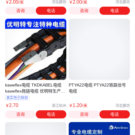
2
.00
2
.00
￥
/米
￥
/米
河北廊坊
河北廊坊
咨询
电话
咨询
电话
kaweflex电缆 TKDKABEL电缆
PTYA22电缆 PTYA22铁路信号
kaweflex拖链电缆 优明特生产厂
电缆
家
真实性已核验
2
.70
1
.20
￥
￥
/米
浙江杭州
河北廊坊
咨询
电话
咨询
电话