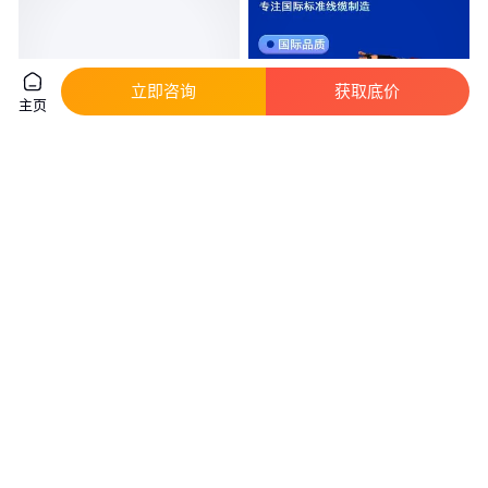
立即咨询
获取底价
主页
耐火控制电缆NH-KVVRP矿用电
欧标TENAX-M 6kV中压矿用电缆
缆KVVRP屏蔽密度
CE认证卷筒电缆
真实性已核验
真实性已核验
6
.30
0
.20
￥
/件
￥
/米
河北石家庄
上海
咨询
电话
咨询
电话