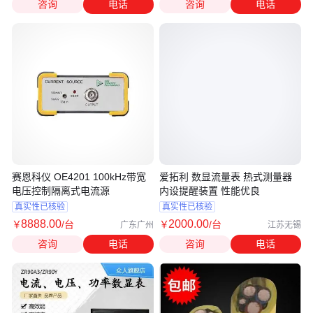
咨询
电话
咨询
电话
赛恩科仪 OE4201 100kHz带宽
爱拓利 数显流量表 热式测量器
电压控制隔离式电流源
内设提醒装置 性能优良
真实性已核验
真实性已核验
8888
.00
2000
.00
￥
/台
￥
/台
广东广州
江苏无锡
咨询
电话
咨询
电话