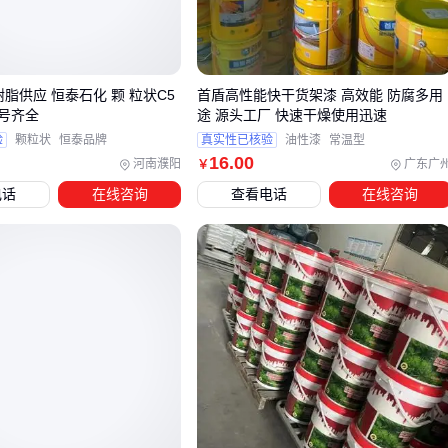
这种平衡带来两个实用价值：
冬季低温下仍保持柔韧性，不会脆裂
夏季高温时不软化流淌，维持密封性
树脂供应 恒泰石化 颗 粒状C5
首盾高性能快干货架漆 高效能 防腐多用
号齐全
途 源头工厂 快速干燥使用迅速
对于坡度较大的屋面，建议选择拉伸强度更高的型号，以抵抗
验
颗粒状
恒泰品牌
真实性已核验
油性漆
常温型
16
.00
重力导致的材料蠕变。
河南濮阳
广东广
￥
电话
在线咨询
查看电话
在线咨询
三、平屋面与坡屋面如何选择不同的防水方案？
屋面结构差异直接影响防水材料的选择逻辑。平屋面因排水坡
度小，积水压力大，需要材料具备更强的整体覆盖性和接缝密
封能力；而坡屋面虽然排水快，但受风压和温差变形影响更明
显，对材料的拉伸强度和抗老化性能要求更高。
红橡胶屋面高弹防水材料通过分子结构设计，能同时满足两种
场景的核心需求：
平屋面优先选用整体涂覆工艺，利用材料自流平特性形成无