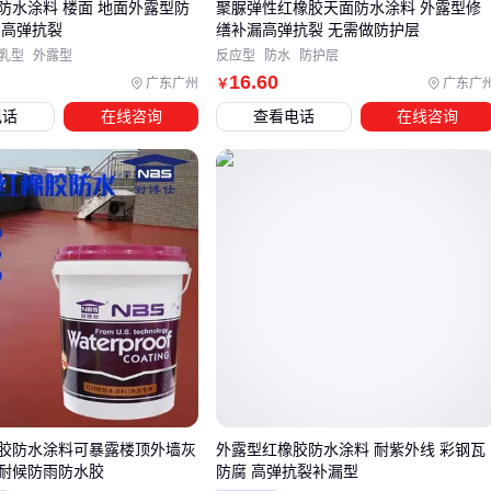
防水涂料 楼面 地面外露型防
聚脲弹性红橡胶天面防水涂料 外露型修
四、为什么同样的红橡胶材料，施工效果差异明显？
 高弹抗裂
缮补漏高弹抗裂 无需做防护层
乳型
外露型
反应型
防水
防护层
选择高弹防水主材只是第一步，基层处理的质量往往决定了最
16
.60
广东广州
广东广
￥
终防水层的寿命。常见误区是直接涂刷主材，忽略了对基面起
电话
在线咨询
查看电话
在线咨询
砂、裂缝等缺陷的预处理。
关键配套工具需分两类准备：
基面处理：
混凝土防水底漆
用于增强附着力，
EPP树脂防
腐处理剂
针对金属屋面防锈
施工工具：
气动钣金防水胶枪
处理接缝更精准，
尼龙丝滚
筒刷
确保涂布均匀无气泡
特别要注意环境适应性配套。在低温环境下，
水性沥青基防水
涂料
作为过渡层能改善主材的低温成膜性；高温季节则需搭
配
渗透结晶防水涂料
预防基层水分蒸发过快。
胶防水涂料可暴露楼顶外墙灰
外露型红橡胶防水涂料 耐紫外线 彩钢瓦
施工前用
防水测试仪
检测基层含水率，确保不超过8%。这个
耐候防雨防水胶
防腐 高弹抗裂补漏型
细节能避免因基层潮湿导致的涂层起泡脱落——这是80%早期