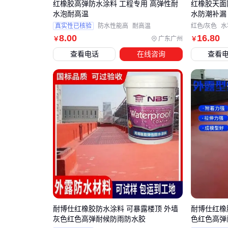
红橡胶高弹防水涂料 工程专用 高弹性耐
红橡胶天面
水泡耐高温
水防潮补漏
真实性已核验
防水性能高
耐高温
红色/灰色
水
8
.00
16
.80
广东广州
￥
￥
查看电话
在线咨询
查看
耐博仕红橡胶防水涂料 可暴露楼顶 外墙
耐博仕红橡
灰色红色高弹耐候防雨防水胶
色红色高弹