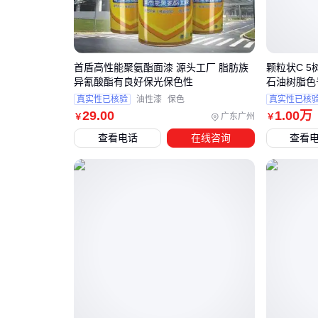
首盾高性能聚氨酯面漆 源头工厂 脂肪族
颗粒状C 5
异氰酸酯有良好保光保色性
石油树脂色
真实性已核验
油性漆
保色
真实性已核
29
.00
1
.00
万
广东广州
￥
￥
查看电话
在线咨询
查看