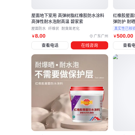
屋面地下室用 高弹树脂红橡胶防水涂料
红橡胶屋面
高弹性耐水泡耐高温 碧家索
弹防护 耐
屋面防水
纤维状
耐臭氧老化
真实性已核
8
.00
500
.00
广东广州
￥
￥
查看电话
在线咨询
查看