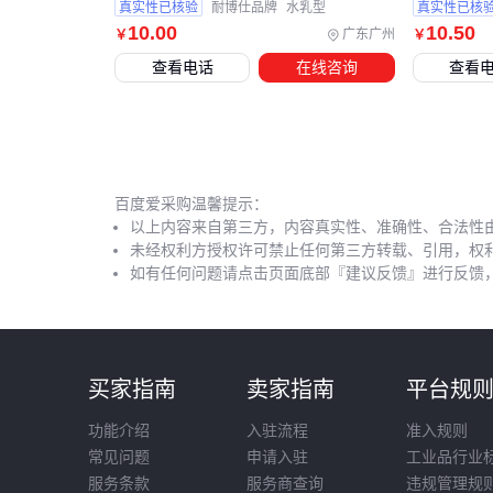
真实性已核验
耐博仕品牌
水乳型
真实性已核
10
.00
10
.50
广东广州
￥
￥
查看电话
在线咨询
查看
百度爱采购温馨提示：
以上内容来自第三方，内容真实性、准确性、合法性
未经权利方授权许可禁止任何第三方转载、引用，权
如有任何问题请点击页面底部『建议反馈』进行反馈
买家指南
卖家指南
平台规
功能介绍
入驻流程
准入规则
常见问题
申请入驻
工业品行业
服务条款
服务商查询
违规管理规