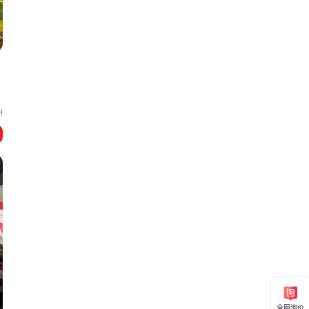
州
全网询价