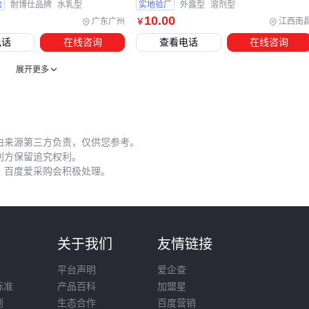
验
耐博仕品牌
水乳型
实地验厂
外露型
溶剂型
失效案例的共同诱因。
10
.00
广东广州
江西南
￥
电话
在线咨询
查看电话
在线咨询
五、管根渗漏反复修？你可能漏了这步强化工艺
展开更多
应力集中部位需要差异化施工策略。阴阳角建议先铺贴
防水接
缝带
作加强层，再用
聚氨酯工程防水胶枪
进行R角处理；
管根处应采用"三涂一布"工艺：
由来源第三方负责，仅供您参考。
第一道用
氯丁胶水4303
做环形密封
利方保留追究权利。
第二道主材涂刷后立即嵌入无纺布
，百度爱采购会积极处理。
第三道主材完全覆盖增强层
维护周期建议结合屋面类型制定。平屋面每季度检查接缝处是
否有龟裂，坡屋面则要特别关注檐口部位的磨损情况。发现局
则
关于我们
友情链接
部破损时，用与原系统相容的
SBS卷材冷底油
做界面处理
平台声明
爱企查
后，再修补主材。
标准
产品百科
加盟星
施工人员防护同样影响质量稳定性。
防滑安全鞋
预防屋面作
则
生态合作
百度营销