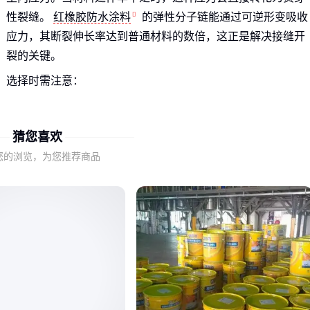
性裂缝。
红橡胶防水涂料
的弹性分子链能通过可逆形变吸收
应力，其断裂伸长率达到普通材料的数倍，这正是解决接缝开
裂的关键。
选择时需注意：
平屋面需要更高延伸率应对不均匀沉降
坡屋面则要兼顾弹性与抗流挂性能
猜您喜欢
金属基面需特殊粘结配方防止剥离
您的浏览，为您推荐商品
天面专用防水
材料不能简单用厚度衡量效果，1mm高弹涂层
的实际抗裂性可能超过3mm刚性防水层。
二、弹性与耐久真的不可兼得吗？
红橡胶材料的秘密在于其交联网络结构：橡胶分子在保持高延
伸性的同时，通过化学键形成三维防护网，既避免分子链滑移
导致的永久变形，又阻挡紫外线直接破坏主链。