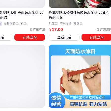
接缝防水层，避免传统卷材搭接处渗漏风险
新型防水膏 天面防水涂料 高
外露型防水修缮红橡胶防水涂料 高弹抗
坡屋面侧重选择拉伸强度更高的配方，确保在屋面热胀冷缩
晒耐泡
裂耐高温
时不会因应力集中产生裂缝
验
高弹橡胶型
新型
反应型
防水修缮
外露型
阴阳角等细部节点需配合
屋面防水补漏胶
进行局部加强，
17
.00
广东广州
广东清
￥
弥补主材在复杂部位的施工局限性
电话
在线咨询
查看电话
在线咨询
传统
沥青防水卷材
在平屋面应用中容易因基层开裂导致防水
层断裂，而刚性防水涂料又难以适应坡屋面的频繁变形。红橡
胶材料的高弹性恰好填补了这一性能空白，但需注意：不同屋
面坡度对材料的拉伸强度参数有具体需求，坡度越大，要求的
弹性恢复率越高。
配套基层处理剂的选择同样关键。对于老旧屋面改造，需先用
渗透型处理剂封闭基层微裂缝；新建混凝土屋面则要选用增强
粘结力的界面剂，避免防水层与基层剥离。这种差异化预处理
能最大限度发挥主材性能。