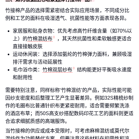
竹接棉产品的选择需紧密结合实际应用场景，不同成分比
例和工艺的面料在吸湿透气、抗菌性能等方面表现各异。
家居服和贴身衣物：优先考虑高竹纤维含量（如70%以
上）的
竹棉混纺布
，其天然抗菌性和柔软触感更适合
直接接触皮肤
运动休闲装：选择添加氨纶的竹棉弹力面料，兼顾吸湿
排汗需求与活动延展性
毛巾浴巾类：
竹棉双层纱布
结构能更好平衡吸水速度
和耐用性
需要特别注意，同样标称‘竹棉混纺’的产品，实际性能可能
因纱支密度和后整理工艺产生显著差异。例如32S精梳纱制
作的毛圈布比普通针织布更紧密耐用，适合需要频繁洗涤
的酒店布草；而50S高支纱搭配数码印花工艺的面料则更适
合追求细腻质感的高端服饰。
当竹接棉的供应或成本受限时，可考虑麻棉混纺或莫代尔
混纺作为功能替代方案。但要注意这些材料在抑菌性和凉