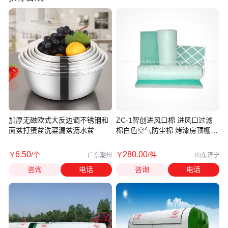
加厚无磁欧式大反边调不锈钢和
ZC-1智创进风口棉 进风口过滤
面盆打蛋盆洗菜漏盆沥水盆
棉白色空气防尘棉 烤漆房顶棚棉
过滤棉
6
.50
280
.00
￥
/个
￥
/件
广东潮州
山东济宁
咨询
电话
咨询
电话