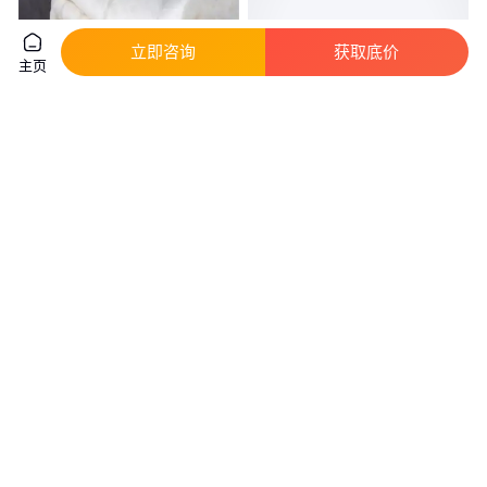
立即咨询
获取底价
主页
奥绒品牌竹纤维填充棉 絮片定制
厂家定做可定做生产防惊厥睡袋
家纺服装适用
用竹纤维絮片 竹纤维棉
6
.60
6
.30
￥
/平方米
￥
/平方米
咨询
电话
咨询
电话