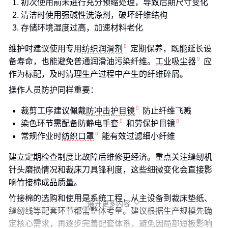
初次使用前未进行充分预缩处理，导致后期尺寸变化
清洁时使用强碱性洗涤剂，破坏纤维结构
存储环境湿度过高，加速材料老化
维护时建议使用专用
纺织润滑剂
定期保养，既能延长设
备寿命，也能避免普通润滑油污染纤维。
工业吸尘器
应
作为标配，及时清理生产过程中产生的纤维碎屑。
操作人员防护同样重要：
裁剪工序建议佩戴
防冲击护目镜
防止纤维飞溅
染色环节需配备
防静电手套
和
劳保护目镜
常规作业时
纺织口罩
能有效过滤细小纤维
建立定期检查制度比故障后维修更经济。重点关注缝纫机
针头磨损情况和裁床刀具锋利度，这些细微变化会直接影
响竹接棉成品质量。
竹接棉的选购和使用是系统工程，从主设备到裁床垫纸、
展开更多内容

缝纫线等配套环节都需整体考量。建议根据生产规模先确
定核心需求，再逐步完善配套体系，避免因局部短板影响