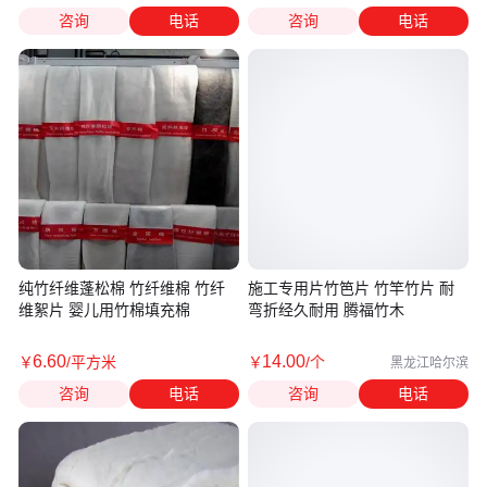
咨询
电话
咨询
电话
纯竹纤维蓬松棉 竹纤维棉 竹纤
施工专用片竹笆片 竹竿竹片 耐
维絮片 婴儿用竹棉填充棉
弯折经久耐用 腾福竹木
6
.60
14
.00
￥
/平方米
￥
/个
黑龙江哈尔滨
咨询
电话
咨询
电话