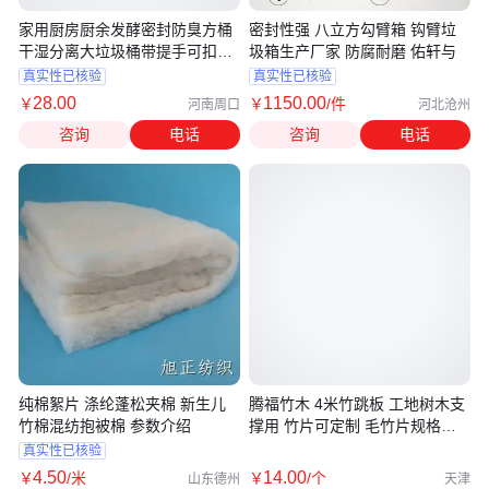
家用厨房厨余发酵密封防臭方桶
密封性强 八立方勾臂箱 钩臂垃
干湿分离大垃圾桶带提手可扣分
圾箱生产厂家 防腐耐磨 佑轩与
类用
真实性已核验
真实性已核验
28
.00
1150
.00
￥
￥
/件
河南周口
河北沧州
咨询
电话
咨询
电话
纯棉絮片 涤纶蓬松夹棉 新生儿
腾福竹木 4米竹跳板 工地树木支
竹棉混纺抱被棉 参数介绍
撑用 竹片可定制 毛竹片规格齐
全
真实性已核验
4
.50
14
.00
￥
/米
￥
/个
山东德州
天津