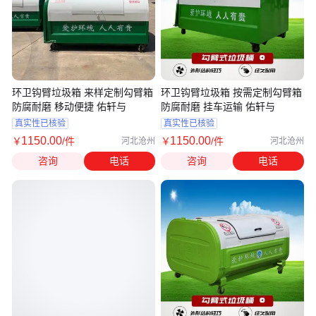
环卫钩臂垃圾箱 来样定制勾臂箱
环卫钩臂垃圾箱 按需定制勾臂箱
防腐耐磨 移动便捷 佑轩与
防腐耐磨 挂车运输 佑轩与
真实性已核验
真实性已核验
1150
.00
1150
.00
￥
/件
￥
/件
河北沧州
河北沧州
咨询
电话
咨询
电话