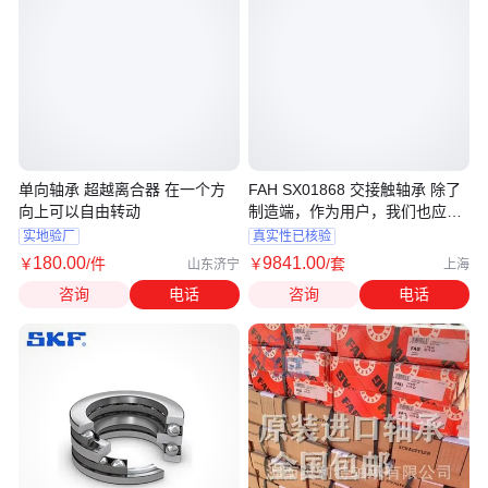
单向轴承 超越离合器 在一个方
FAH SX01868 交接触轴承 除了
向上可以自由转动
制造端，作为用户，我们也应了
解相关标准
实地验厂
真实性已核验
180
.00
9841
.00
￥
/件
￥
/套
山东济宁
上海
咨询
电话
咨询
电话