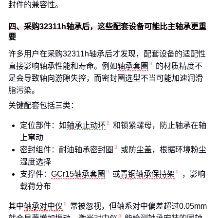
封件的兼容性。
四、采购32311h轴承后，这些配套设备可能比主轴承更重
要
许多用户在采购32311h轴承后才发现，配套设备的适配性
直接影响轴承性能和寿命。例如
轴承套圈
的材质精度不
足会导致轴向游隙失控，而密封圈选型不当可能加速润滑
脂污染。
关键配套包括三类：
定位部件：如
轴承止动环
和锁紧螺母，防止轴承在轴
上窜动
密封组件：
耐油轴承密封圈
或防尘盖，根据环境粉尘
湿度选择
支撑件：
GCr15轴承套圈
或
青铜轴承保持架
，影响
载荷分布
其中
轴承对中仪
常被忽视，但轴系对中偏差超过0.05mm