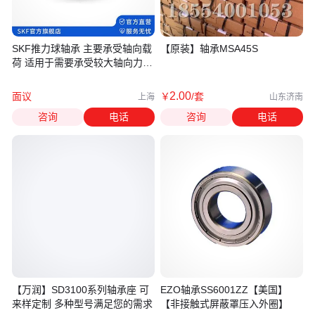
SKF推力球轴承 主要承受轴向载
【原装】轴承MSA45S
荷 适用于需要承受较大轴向力的
场合
2
.00
面议
￥
/套
上海
山东济南
咨询
电话
咨询
电话
【万润】SD3100系列轴承座 可
EZO轴承SS6001ZZ【美国】
来样定制 多种型号满足您的需求
【非接触式屏蔽罩压入外圈】