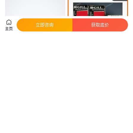
立即咨询
获取底价
主页
1FK2208-5AC00-0SA0 快达到
MCGILL重载辊子轴承 低摩擦
高温度时 变频器会发出报警 电
MI25丶CFH2 3/4 运行更平稳 交
机过热
货期短
真实性已核验
真实性已核验
8650
.00
194
.00
￥
/个
￥
/个
上海
浙江杭州
咨询
电话
咨询
电话