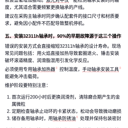
就会显著增加振动。
激光对中仪
能检测轴承安装的同轴
度，尤其适合需要频繁更换轴承的产线。
建议在采购主轴承时同步确认配套件的接口尺寸和材质要
求，避免因小配件不匹配导致整机停机。
五、安装32311h轴承时，90%的早期故障源于这三个操作
错误的安装方式会直接缩短32311h轴承的设计寿命。现场
常见问题包括：用火焰直接加热导致套圈退火、锤击安装
破坏滚道精度、润滑脂混用引发化学反应。
必须使用专用
轴承加热器
控制温度，
手动轴承安装工具
能避免冲击载荷。
维护阶段要特别注意：
首次运行200小时后更换润滑剂，清除磨合期产生的金
属微粒
定期检查轴承止动环的卡紧状态，松动会导致微动磨损
储存备用轴承时，用
轴承防锈油
处理并保持包装密封