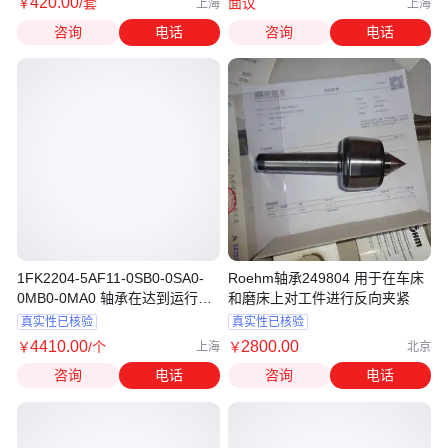
420
.00
￥
/套
面议
上海
上海
咨询
电话
咨询
电话
1FK2204-5AF11-0SB0-0SA0-
Roehm轴承249804 用于在车床
0MB0-0MA0 轴承在达到运行小
和磨床上对工件进行反向夹紧
时数须更换
真实性已核验
真实性已核验
4410
.00
2800
.00
￥
/个
￥
上海
北京
咨询
电话
咨询
电话