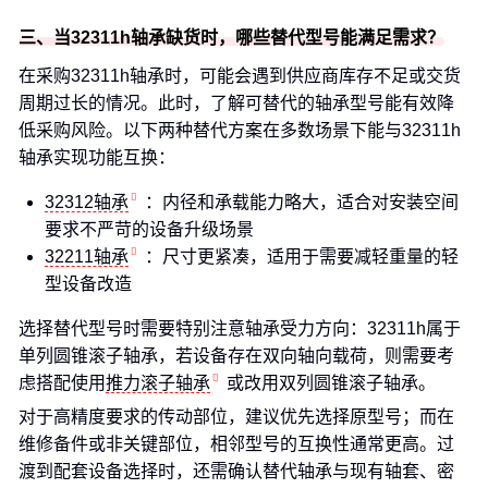
三、当32311h轴承缺货时，哪些替代型号能满足需求？
在采购32311h轴承时，可能会遇到供应商库存不足或交货
周期过长的情况。此时，了解可替代的轴承型号能有效降
低采购风险。以下两种替代方案在多数场景下能与32311h
轴承实现功能互换：
32312轴承
：内径和承载能力略大，适合对安装空间
要求不严苛的设备升级场景
32211轴承
：尺寸更紧凑，适用于需要减轻重量的轻
型设备改造
选择替代型号时需要特别注意轴承受力方向：32311h属于
单列圆锥滚子轴承，若设备存在双向轴向载荷，则需要考
虑搭配使用
推力滚子轴承
或改用双列圆锥滚子轴承。
对于高精度要求的传动部位，建议优先选择原型号；而在
维修备件或非关键部位，相邻型号的互换性通常更高。过
渡到配套设备选择时，还需确认替代轴承与现有轴套、密