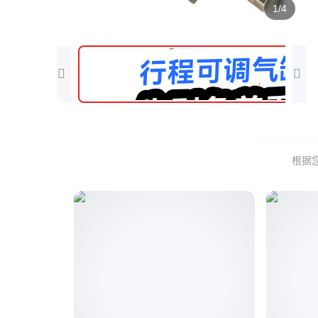
1/4
根据