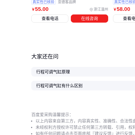
真实性已核验
亚德客品牌
真实性已核
55
.00
58
.00
浙江温州
￥
￥
查看电话
在线咨询
查看
大家还在问
行程可调气缸原理
行程可调气缸有什么区别
百度爱采购温馨提示：
以上内容来自第三方，内容真实性、准确性、合法性
未经权利方授权许可禁止任何第三方转载、引用，权
如有任何问题请点击页面底部『建议反馈』进行反馈