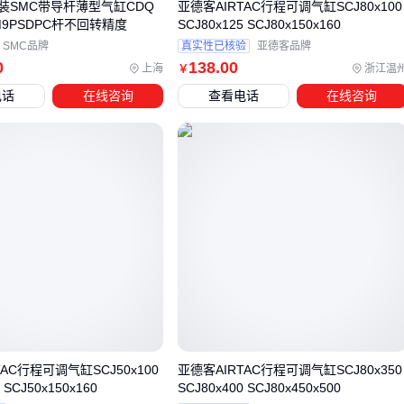
装SMC带导杆薄型气缸CDQ
亚德客AIRTAC行程可调气缸SCJ80x100
需要可靠的重复定位；再考虑预算是否包含控制系统成本。气
-M9PSDPC杆不回转精度
SCJ80x125 SCJ80x150x160
动方案在大多数基础应用中仍具性价比优势。
SMC品牌
真实性已核验
亚德客品牌
0
138
.00
上海
浙江温
￥
四、为什么行程可调气缸需要额外配置缓冲装置？
电话
在线咨询
查看电话
在线咨询
行程可调气缸在频繁调节行程时，活塞杆的冲击力会显著增
加，若缺乏缓冲装置，容易导致缸体内部密封件加速磨损甚至
结构变形。
机械缓冲器：通过内部弹簧或橡胶垫吸收动能，适合中低速
场景
气动缓冲器：利用可调排气节流实现柔性制动，更适合高频
次调节
液压缓冲器：承载能力更强，但需要定期检查油液状态
位置检测是另一个容易被忽视的配套需求。
磁性开关
配合
气
AC行程可调气缸SCJ50x100
亚德客AIRTAC行程可调气缸SCJ80x350
缸导向轴
使用时，能实时反馈活塞位置，这对需要精确停止
 SCJ50x150x160
SCJ80x400 SCJ80x450x500
的自动化流水线尤为重要。安装时要注意避开强磁场干扰，并