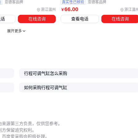
验
亚德客品牌
真实性已核验
亚德客品牌
优先选择带防护壳的型号。
66
.00
浙江温州
浙江温
￥
电话
在线咨询
查看电话
在线咨询
气路配件同样影响系统稳定性。
减压阀
能保持压力恒定，避
免负载变化导致行程漂移；
聚氨酯气动软管
比普通PVC管更
展开更多
耐高频弯曲，适合需要频繁调整安装位置的场景。
五、高频率调节下如何延长气缸寿命？
润滑维护是保障调节精度的关键。行程可调气缸的导向轴部位
建议每2000次行程补充一次润滑脂，在粉尘环境或高温工况下
行程可调气缸怎么采购
周期需缩短。使用带自润滑功能的
导向型气缸
能减少人工维
如何采购行程可调气缸
护频次。
密封件失效是最常见的故障模式。当出现调节后行程不稳定或
气压泄漏时，优先检查活塞杆密封圈。更换维修包时要注意匹
配原厂规格，劣质密封件会导致调节精度永久性下降。
由来源第三方负责，仅供您参考。
安装方式也影响长期性能。双导杆结构比单杆气缸更适合侧向
利方保留追究权利。
，百度爱采购会积极处理。