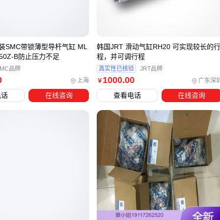
重复定位误差决定多次调节后的位置一致性
负载刚性影响带载状态下的行程保持能力
缓冲特性关系着高频调节时的设备寿命
装SMC带锁薄型导杆气缸 ML
韩国JRT 滑动气缸RH20 可实现较长的
-50Z-B防止压力不足
程，并可调行程
以
SCJ63行程可调气缸
为例，其加厚缸体和异型密封设计在
SMC品牌
真实性已核验
JRT品牌
保持较高负载刚性的同时，硬质氧化工艺进一步提升了高频调
0
1000
.00
上海
广东深
￥
节场景下的耐磨性。
电话
在线咨询
查看电话
在线咨询
这些隐藏参数的实际价值，往往在设备连续运行三个月后才会
通过维护频率差异显现出来。
三、伺服气缸真的比行程可调气缸更好吗？
当需要精确控制行程时，很多用户会直接考虑
伺服气缸
，认
为其精度必然更高。但实际上，行程可调气缸与伺服气缸的适
用场景存在本质差异：
伺服气缸更适合需要连续变速、高动态响应的场景，如精密