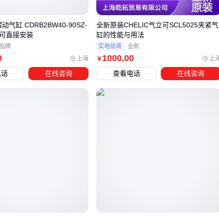
装配线
行程可调气缸在固定点位重复定位的场景中，通过机械限位
动气缸 CDRB2BW40-90SZ-
全新原装CHELIC气立可SCL5025夹紧气
式可直接安装
缸的性能与用法
即可满足大多数工业需求
C品牌
实地验商
全新
伺服系统的综合成本（含控制器和驱动器）通常明显高于气
0
1000
.00
上海
上
￥
动方案
电话
在线咨询
查看电话
在线咨询
对于需要两个固定行程切换的工况，
双行程气缸
可能是更高
效的解决方案。其内置的机械切换机构能实现：
快速切换预设行程而不需要额外编程
比伺服系统更简单的气路配置
在粉尘、油污等恶劣环境下更稳定的表现
选择时还需注意：薄型设计的双行程气缸适合空间受限的安装
场景，而重载工况则需要核查活塞杆直径和缓冲能力。如果调
节频率极高（如每分钟超过20次），则需评估密封件耐久性。
最终决策应回归实际需求：先明确是追求绝对定位精度，还是