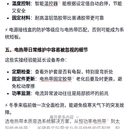
温度控制
：智能
温控器
能根据设定值自动启停，节能
又安全
固定材料
：耐高温铝箔胶带比普通胶带更可靠
⚡ 电源接线盒的防护等级应与电热带匹配，否则可能成为系
统短板。
五、电热带日常维护中容易被忽视的细节
这些实操经验能延长设备寿命：
定期检查
：查看外护套是否有龟裂，特别是弯折处
固定件更新
：
电热带固定胶带
老化后要及时更换，避
免松动摩擦
功率监测
：电流异常波动往往是局部损坏的前兆
⚡ 冬季来临前做一次全面检测，能避免极寒天气下的突发故
障。
展开更多内容

选电热带本质是选系统解决方案，从
恒功率电热带
到
太
阳能电热带
，关键看实际需求与产品特性的匹配度。配