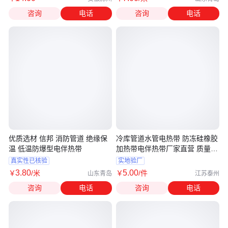
咨询
电话
咨询
电话
优质选材 信邦 消防管道 绝缘保
冷库管道水管电热带 防冻硅橡胶
温 低温防爆型电伴热带
加热带电伴热带厂家直营 质量保
障
真实性已核验
实地验厂
3
.80
5
.00
￥
/米
￥
/件
山东青岛
江苏泰州
咨询
电话
咨询
电话