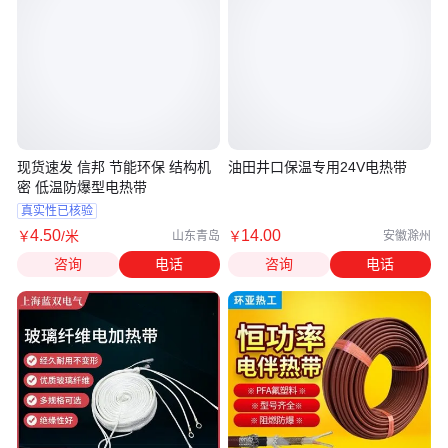
现货速发 信邦 节能环保 结构机
油田井口保温专用24V电热带
密 低温防爆型电热带
真实性已核验
4
.50
14
.00
￥
/米
￥
山东青岛
安徽滁州
咨询
电话
咨询
电话