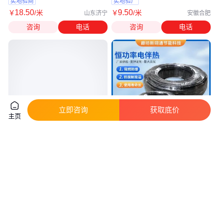
实地验商
实地验厂
18
.50
9
.50
￥
/米
￥
/米
山东济宁
安徽合肥
咨询
电话
咨询
电话
立即咨询
获取底价
主页
串联恒功率电伴热带 RDC电热带
电热带 抗化学腐蚀 重粘油管线
环瑞 管道电伴热防冻
专用 EMTF高温加热带 新翊通
真实性已核验
真实性已核验
15
.00
面议
￥
/米
安徽合肥
四川广安
咨询
电话
咨询
电话