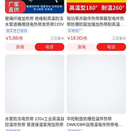
玻璃纤维加热带 绝缘耐高温防冻
恒功率并联伴热带屏蔽型电伴热
水管道桶缠绕电热带发热带220V
带防爆防腐加强加热带耐高温电
热带
真实性已核验
实地验厂
5
.88
18
.00
￥
/件
￥
/件
江苏泰州
江苏泰州
咨询
电话
咨询
电话
水管防冻电热带 220v工业高温自
华阳制造防爆低温伴热带
控温伴热带 管道保温家用加热带
DWK/DBR自限温电伴热带电加
热带电热带220