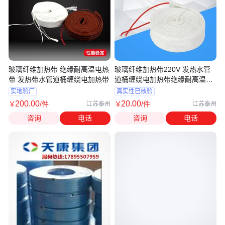
玻璃纤维加热带 绝缘耐高温电热
玻璃纤维加热带220V 发热水管
带 发热带水管道桶缠绕电加热带
道桶缠绕电加热带绝缘耐高温电
热带
实地验厂
真实性已核验
200
.00
20
.00
￥
/件
￥
/件
江苏泰州
江苏泰州
咨询
电话
咨询
电话