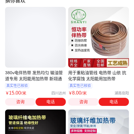
猜你喜欢
380v电伴热带 发热均匀 输油管
用于重粘油管线 电热带 山依 抗
道专用 太阳能用加热带 新翊通
化学腐蚀 太阳能用加热带
真实性已核验
真实性已核验
15
.00
8
.00
￥
/米
￥
/米
四川达州
湖南岳阳
咨询
电话
咨询
电话