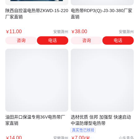
陕西自控温电热带ZKWD-15-220
电热带RDP3(Q)-J3-30-380厂家
厂家直销
直销
11
.00
38
.00
￥
￥
安徽滁州
安徽滁州
咨询
电话
咨询
电话
油田井口保温专用36V电热带厂
选材优质 信邦 加强型 快速启动
家直销
中温防爆型电热带
真实性已核验
14
.00
7
.00
￥
￥
/米
安徽滁州
山东青岛