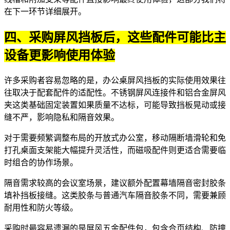
在下一环节详细展开。
四、采购屏风挡板后，这些配件可能比主
设备更影响使用体验
许多采购者容易忽略的是，
办公桌屏风
挡板的实际使用效果往
往取决于配套配件的适配性。
不锈钢屏风连接件
和
铝合金屏风
夹
这类基础固定装置如果质量不达标，可能导致挡板晃动或接
缝不严，影响隐私和隔音效果。
对于需要频繁调整布局的开放式办公室，
移动隔断墙滑轮
和
免
打孔桌面支架
能大幅提升灵活性，而磁吸配件则更适合需要临
时组合的协作场景。
隔音需求较高的会议室场景，建议额外配置
幕墙隔音密封胶条
填补挡板接缝。这类胶条与普通汽车隔音胶条不同，需要兼顾
耐用性和防火等级。
采购时最容易遗漏的是
屏风五金配件
包，包含合页结构、防撞