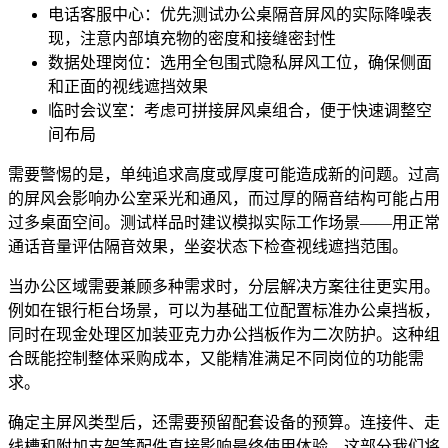
电话客服中心：优先测试
办公桌隔音屏风
的实际降噪表
现，注意内部填充物的密度和接缝密封性
数据处理岗位：选用全包围式
隐私屏风工位
，确保侧面
和正面的视线遮挡效果
临时会议室：考虑
可拼接屏风桌
组合，便于快速调整空
间布局
需要警惕的是，单纯追求高度或厚度可能造成新的问题。过高
的屏风会影响办公室采光和通风，而过厚的隔音结构可能占用
过多桌面空间。测试样品时建议模拟实际工作场景——用正常
通话音量评估隔音效果，坐姿状态下检查视线遮挡范围。
当办公区域需要兼顾多种需求时，分层解决方案往往更实用。
例如在银行柜台场景，可以为基础工位配置标准
办公桌挡板
，
同时在现金处理区加装
亚克力办公挡板
作为二次防护。这种组
合既能控制整体采购成本，又能精准满足不同岗位的功能需
求。
确定主屏风类型后，还需要预留配套设备的预算。连接件、走
线槽和附加支架等配件直接影响最终使用体验，这部分我们将