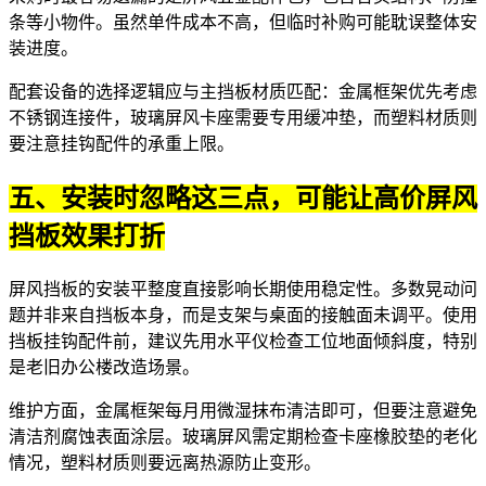
条等小物件。虽然单件成本不高，但临时补购可能耽误整体安
装进度。
配套设备的选择逻辑应与主挡板材质匹配：金属框架优先考虑
不锈钢连接件，
玻璃屏风卡座
需要专用缓冲垫，而塑料材质则
要注意挂钩配件的承重上限。
五、安装时忽略这三点，可能让高价屏风
挡板效果打折
屏风挡板的安装平整度直接影响长期使用稳定性。多数晃动问
题并非来自挡板本身，而是支架与桌面的接触面未调平。使用
挡板挂钩配件
前，建议先用水平仪检查工位地面倾斜度，特别
是老旧办公楼改造场景。
维护方面，金属框架每月用微湿抹布清洁即可，但要注意避免
清洁剂腐蚀表面涂层。玻璃屏风需定期检查卡座橡胶垫的老化
情况，塑料材质则要远离热源防止变形。