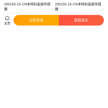
200155-15-CN本特利盖振传感
200155-16-CN本特利盖振传感
器
器
真实性已核验
真实性已核验
立即咨询
获取底价
6600
.00
6600
.00
￥
/套
￥
/套
北京
北京
主页
咨询
电话
咨询
电话
200155-14-CN本特利盖振传感
辐， 射热流传感器 型号:TX111-
器
GTT-25-1500-WF库号：
M68487
真实性已核验
真实性已核验
6600
.00
1
.20
￥
/套
￥
万
/件
北京
北京