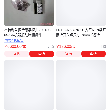
本特利盖振传感器探头200150-
FN1.5-M8D-NOD1齐平NPN常开
05-CN机器振动监测备件
接近开关短尺寸18mm长感应传
感器
真实性已核验
6600
.00
126
.00
￥
/套
￥
/只
北京
上海
咨询
电话
咨询
电话