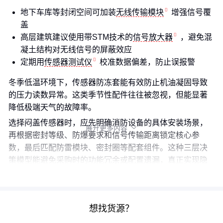
地下车库等封闭空间可加装
无线传输模块
增强信号覆
盖
高层建筑建议使用带STM技术的
信号放大器
，避免混
凝土结构对无线信号的屏蔽效应
定期用
传感器测试仪
校准数据偏差，防止误报警
冬季低温环境下，传感器防冻套能有效防止机油凝固导致
的压力读数异常。这类季节性配件往往被忽视，但能显著
降低极端天气的故障率。
选择闷盖传感器时，应先明确消防设备的具体安装场景，
展开更多内容

再根据密封等级、防爆要求和信号传输距离锁定核心参
数，最后匹配防雷模块、密封圈等配套组件。这种三层决
策模型能避免采购时的功能冗余或配置遗漏，真正实现隐
蔽监测场景的长效稳定运行。
想找货源？