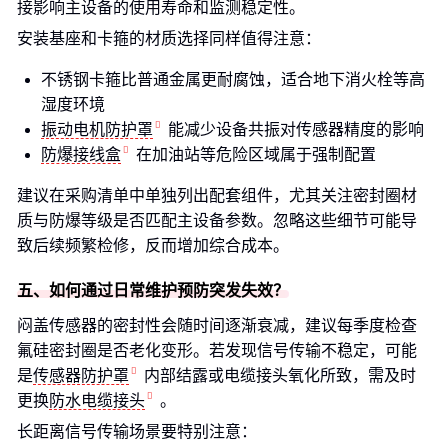
接影响主设备的使用寿命和监测稳定性。
安装基座和卡箍的材质选择同样值得注意：
不锈钢卡箍比普通金属更耐腐蚀，适合地下消火栓等高
湿度环境
振动电机防护罩
能减少设备共振对传感器精度的影响
防爆接线盒
在加油站等危险区域属于强制配置
建议在采购清单中单独列出配套组件，尤其关注密封圈材
质与防爆等级是否匹配主设备参数。忽略这些细节可能导
致后续频繁检修，反而增加综合成本。
五、如何通过日常维护预防突发失效？
闷盖传感器的密封性会随时间逐渐衰减，建议每季度检查
氟硅密封圈是否老化变形。若发现信号传输不稳定，可能
是
传感器防护罩
内部结露或电缆接头氧化所致，需及时
更换
防水电缆接头
。
长距离信号传输场景要特别注意：