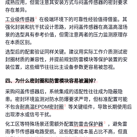
成熟应用，但需注意其安装方式与闷盖传感器的密封要求
存在差异。
工业级传感器
在极端环境下的可靠性经验值得借鉴。其
强化封装和抗干扰设计思路，对闷盖传感器在高温高湿场
景的选型具有参考价值，但需注意两者的压力监测原理存
在本质区别。
选型后的配套验证同样关键。建议用实际工作介质测试密
封圈材质的兼容性，并提前规划防雷模块等保护装置的安
装位置，这些细节往往比主设备参数更容易被忽视。
四、为什么密封圈和防雷模块容易被漏掉？
采购闷盖传感器后，系统集成的适配性往往成为隐蔽隐
患。密封环境监测对防水防爆要求严苛，但标准配置可能
不包含
耐高温EPDM密封圈
等关键组件，导致长期使用后
出现渗水或信号干扰。
化工区等特殊场景还需额外配置
防雷击保护器
，避免雷
雨季节传感器电路受损。这些配套成本虽占比不高，但直