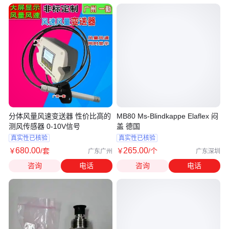
分体风量风速变送器 性价比高的
MB80 Ms-Blindkappe Elaflex 闷
测风传感器 0-10V信号
盖 德国
真实性已核验
真实性已核验
680
.00
265
.00
￥
/套
￥
/个
广东广州
广东深圳
咨询
电话
咨询
电话