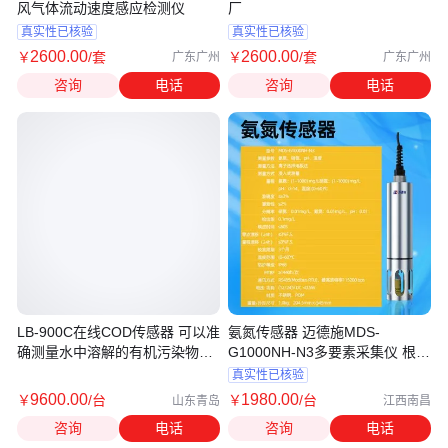
风气体流动速度感应检测仪
厂
真实性已核验
真实性已核验
2600
.00
2600
.00
￥
/套
￥
/套
广东广州
广东广州
咨询
电话
咨询
电话
LB-900C在线COD传感器 可以准
氨氮传感器 迈德施MDS-
确测量水中溶解的有机污染物的
G1000NH-N3多要素采集仪 根据
含量
需要可自由搭配
真实性已核验
9600
.00
1980
.00
￥
/台
￥
/台
山东青岛
江西南昌
咨询
电话
咨询
电话