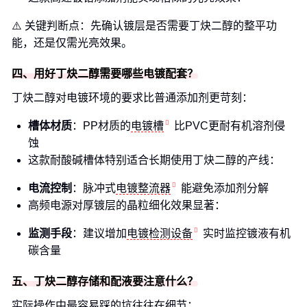
⚠️ 关键判断点：先确认镀层是否需要丁炔二醇的整平功
能，还是仅需光亮效果。
四、用好丁炔二醇需要哪些电镀配套？
丁炔二醇对电镀环境的要求比普通添加剂更苛刻：
槽体材质
：PP材质的
电镀槽
比PVC更耐有机溶剂侵
蚀
这款耐酸碱槽体特别适合长期使用丁炔二醇的产线：
电流控制
：脉冲式
电镀整流器
能避免添加剂分解
高频电源对厚镀层的晶粒细化效果显著：
监测手段
：建议增加
电镀检测设备
实时监控镀液有机
碳含量
五、丁炔二醇存储和配液要注意什么？
实际操作中最容易踩的坑往往在细节：