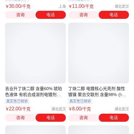
30
.00
11
.00
￥
/千克
￥
/千克
上海
湖北武汉
咨询
电话
咨询
电话
吉业升丁炔二醇 含量60% 琥珀
丁炔二醇 电镀核心光亮剂 酸性
色液体 有机合成溶剂电镀剂
镀镍 聚合交联剂 含量98% 小量
110-65-6
拆零
真实性已核验
真实性已核验
22
.00
8
.00
￥
/千克
￥
/千克
湖北武汉
湖北武汉
咨询
电话
咨询
电话