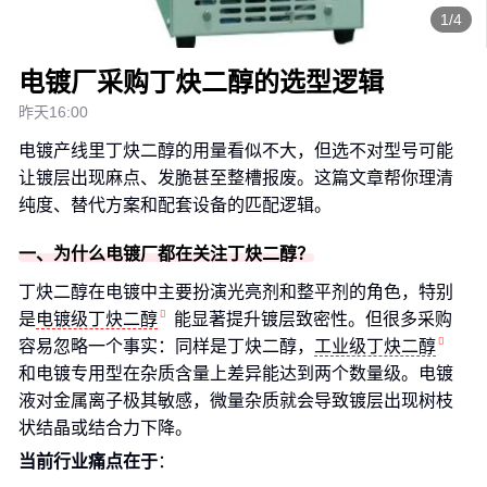
1/4
电镀厂采购丁炔二醇的选型逻辑
昨天16:00
电镀产线里丁炔二醇的用量看似不大，但选不对型号可能
让镀层出现麻点、发脆甚至整槽报废。这篇文章帮你理清
纯度、替代方案和配套设备的匹配逻辑。
一、为什么电镀厂都在关注丁炔二醇？
丁炔二醇在电镀中主要扮演光亮剂和整平剂的角色，特别
是
电镀级丁炔二醇
能显著提升镀层致密性。但很多采购
容易忽略一个事实：同样是丁炔二醇，
工业级丁炔二醇
和电镀专用型在杂质含量上差异能达到两个数量级。电镀
液对金属离子极其敏感，微量杂质就会导致镀层出现树枝
状结晶或结合力下降。
当前行业痛点在于
：