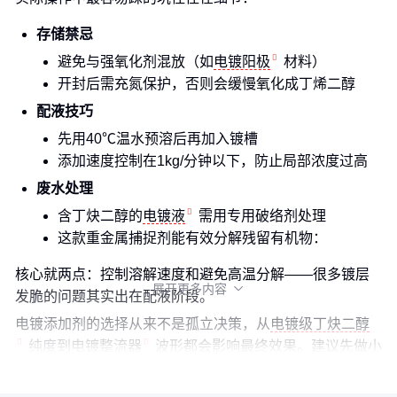
存储禁忌
避免与强氧化剂混放（如
电镀阳极
材料）
开封后需充氮保护，否则会缓慢氧化成丁烯二醇
配液技巧
先用40℃温水预溶后再加入镀槽
添加速度控制在1kg/分钟以下，防止局部浓度过高
废水处理
含丁炔二醇的
电镀液
需用专用破络剂处理
这款重金属捕捉剂能有效分解残留有机物：
核心就两点：控制溶解速度和避免高温分解——很多镀层
展开更多内容

发脆的问题其实出在配液阶段。
电镀添加剂的选择从来不是孤立决策，从
电镀级丁炔二醇
纯度到
电镀整流器
波形都会影响最终效果。建议先做小
试确认镀层延展性，再根据产能匹配对应的解决方案。