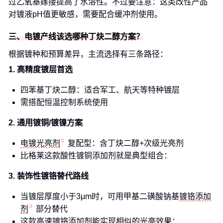
过乙氧基嫁接提高了水溶性。不过要注意：这类改性产品
对镀液pH值更敏感，需要配合缓冲剂使用。
三、电镀产线该选哪种丁炔二醇方案？
根据镀种和预算差异，主流选择有三条路径：
1. 高精度镀层首选
四苯基丁炔二醇：适合军工、航天等特种镀层
需搭配恒温控制系统使用
2. 通用镀铜/镀镍方案
电镀光亮剂
复配型：含丁炔二醇+次级光亮剂
比格莱这款酸性镀铜添加剂就是典型组合：
3. 装饰性镀铬替代路线
当镀层厚度小于3μm时，可用甲基二磺酸钠基
镀铬添加
剂
部分替代
这款高速镀铬添加剂能实现相似的光亮效果：