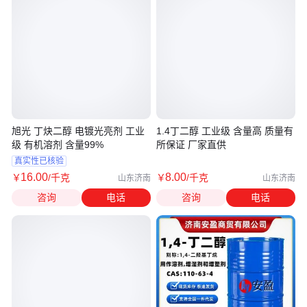
旭光 丁炔二醇 电镀光亮剂 工业
1.4丁二醇 工业级 含量高 质量有
级 有机溶剂 含量99%
所保证 厂家直供
真实性已核验
16
.00
8
.00
￥
/千克
￥
/千克
山东济南
山东济南
咨询
电话
咨询
电话