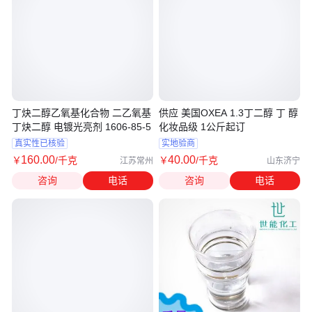
丁炔二醇乙氧基化合物 二乙氧基
供应 美国OXEA 1.3丁二醇 丁 醇
丁炔二醇 电镀光亮剂 1606-85-5
化妆品级 1公斤起订
真实性已核验
实地验商
160
.00
40
.00
￥
/千克
￥
/千克
江苏常州
山东济宁
咨询
电话
咨询
电话