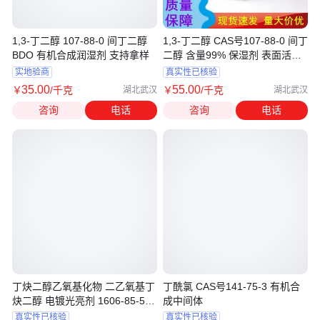
1,3-丁二醇 107-88-0 间丁二醇
1,3-丁二醇 CAS号107-88-0 间丁
BDO 有机合成润湿剂 支持拿样
二醇 含量99% 保湿剂 表面活性
剂
实地验商
真实性已核验
35
.00
55
.00
￥
/千克
￥
/千克
湖北武汉
湖北武汉
咨询
电话
咨询
电话
丁炔二醇乙氧基化物 二乙氧基丁
丁酰氯 CAS号141-75-3 有机合
炔二醇 电镀光亮剂 1606-85-5
成中间体
桶装
真实性已核验
真实性已核验