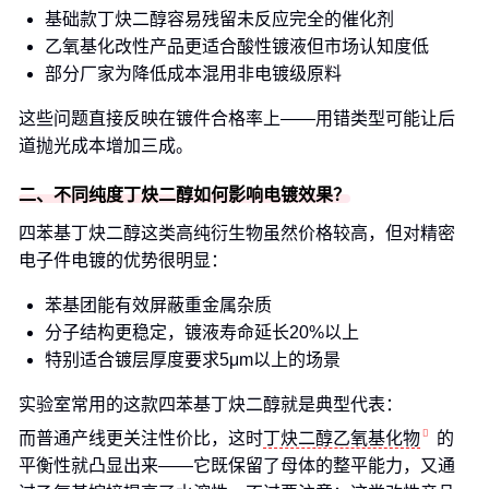
基础款丁炔二醇容易残留未反应完全的催化剂
乙氧基化改性产品更适合酸性镀液但市场认知度低
部分厂家为降低成本混用非电镀级原料
这些问题直接反映在镀件合格率上——用错类型可能让后
道抛光成本增加三成。
二、不同纯度丁炔二醇如何影响电镀效果？
四苯基丁炔二醇这类高纯衍生物虽然价格较高，但对精密
电子件电镀的优势很明显：
苯基团能有效屏蔽重金属杂质
分子结构更稳定，镀液寿命延长20%以上
特别适合镀层厚度要求5μm以上的场景
实验室常用的这款四苯基丁炔二醇就是典型代表：
而普通产线更关注性价比，这时
丁炔二醇乙氧基化物
的
平衡性就凸显出来——它既保留了母体的整平能力，又通