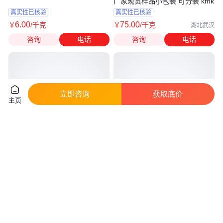
厂家现货样品小包装 可分装 kmk
真实性已核验
真实性已核验
6
.00
75
.00
￥
/千克
￥
/千克
湖北武汉
咨询
电话
咨询
电话
立即咨询
获取底价
主页
供应1,3-丁二醇 高含量丁二醇
1,3-丁二醇 间丁二醇 工业级 国
200KG装 cas:107-88-0
标 软润剂 有机合成中间体
真实性已核验
真实性已核验
2
.40
18
.00
￥
万
/吨
￥
/千克
山东济南
湖北武汉
咨询
电话
咨询
电话