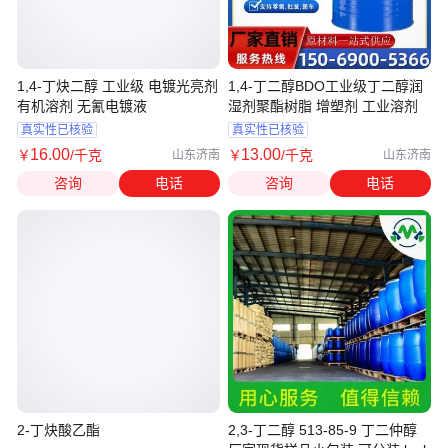
1,4-丁炔二醇 工业级 电镀光亮剂
1,4-丁二醇BDO工业级丁二醇润
有机溶剂 无氰电镀液
湿剂聚酯树脂 增塑剂 工业溶剂
真实性已核验
真实性已核验
16
.00
13
.00
￥
/千克
￥
/千克
山东济南
山东济南
咨询
电话
咨询
电话
2-丁炔酸乙酯
2,3-丁二醇 513-85-9 丁二仲醇