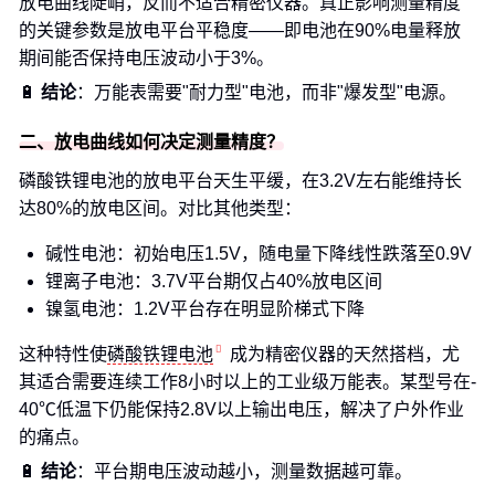
放电曲线陡峭，反而不适合精密仪器。真正影响测量精度
的关键参数是放电平台平稳度——即电池在90%电量释放
期间能否保持电压波动小于3%。
🔋
结论
：万能表需要"耐力型"电池，而非"爆发型"电源。
二、放电曲线如何决定测量精度？
磷酸铁锂电池的放电平台天生平缓，在3.2V左右能维持长
达80%的放电区间。对比其他类型：
碱性电池：初始电压1.5V，随电量下降线性跌落至0.9V
锂离子电池：3.7V平台期仅占40%放电区间
镍氢电池：1.2V平台存在明显阶梯式下降
这种特性使
磷酸铁锂电池
成为精密仪器的天然搭档，尤
其适合需要连续工作8小时以上的工业级万能表。某型号在-
40℃低温下仍能保持2.8V以上输出电压，解决了户外作业
的痛点。
🔋
结论
：平台期电压波动越小，测量数据越可靠。