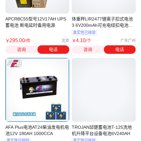
APCRBC55型号12V17AH UPS
体重秤LIR2477锂离子扣式电池
蓄电池 断电延时备用电源
3.6V200mAh可充电纽扣电池加
工
真实性已核验
295
.00
4
.10
￥
/件
￥
/个
北京
广东广州
咨询
电话
咨询
电话
AFA Plus电池AT24柴油发电机电
TROJAN邱健蓄电池T-125洗地
池12V 180AH 1000CCA
机升降平台设备电池6V240AH
真实性已核验
真实性已核验