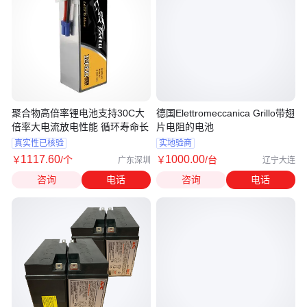
聚合物高倍率锂电池支持30C大
德国Elettromeccanica Grillo带翅
倍率大电流放电性能 循环寿命长
片电阻的电池
真实性已核验
实地验商
1117
.60
1000
.00
￥
/个
￥
/台
广东深圳
辽宁大连
咨询
电话
咨询
电话