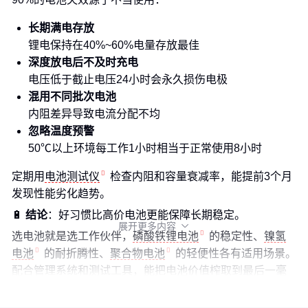
长期满电存放
锂电保持在40%~60%电量存放最佳
深度放电后不及时充电
电压低于截止电压24小时会永久损伤电极
混用不同批次电池
内阻差异导致电流分配不均
忽略温度预警
50℃以上环境每工作1小时相当于正常使用8小时
定期用
电池测试仪
检查内阻和容量衰减率，能提前3个月
发现性能劣化趋势。
🔋
结论
：好习惯比高价电池更能保障长期稳定。
展开更多内容

选电池就是选工作伙伴，
磷酸铁锂电池
的稳定性、
镍氢
电池
的耐折腾性、
聚合物电池
的轻便性各有适用场景。
配合管理系统和测试工具，能把电池价值榨取到最后一毫
安时。