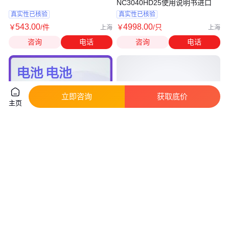
NC3040HD25使用说明书进口
真实性已核验
真实性已核验
543
.00
4998
.00
￥
/件
￥
/只
上海
上海
咨询
电话
咨询
电话
立即咨询
获取底价
主页
44L0302 97P4988 97P4847
NPP蓄电池NPG12-24AH 耐普电
44L0305 44V3696 2748 阵列卡
池EPS直流屏电池12V24AH UPS
Raid卡电池
电池
真实性已核验
真实性已核验
2150
.00
255
.00
￥
/个
￥
/只
北京
广东深圳
咨询
电话
咨询
电话