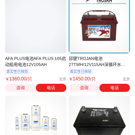
AFA PLUS电池AFA PLUS 105启
邱健TROJAN电池
动船用电池12V105AH
27TMH/12V115AH深循环水
淹,AGM电池
真实性已核验
真实性已核验
1360
.00
1450
.00
￥
/只
￥
/只
北京
北京
咨询
电话
咨询
电话