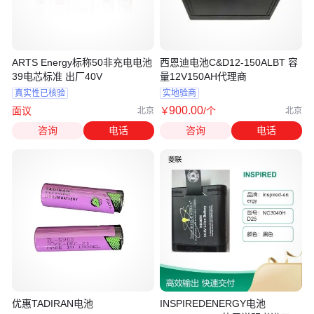
ARTS Energy标称50非充电电池
西恩迪电池C&D12-150ALBT 容
39电芯标准 出厂40V
量12V150AH代理商
真实性已核验
实地验商
900
.00
面议
￥
/个
北京
北京
咨询
电话
咨询
电话
优惠TADIRAN电池
INSPIREDENERGY电池