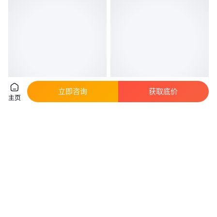
立即咨询
获取底价
主页
光纤8芯室外单模
反谐振空芯光子晶体光纤ARF
PB品牌Anti-Résonnant Hollow
Core Fiber
真实性已核验
真实性已核验
2
.00
1
.00
￥
/米
￥
/个
天津
上海
咨询
电话
咨询
电话