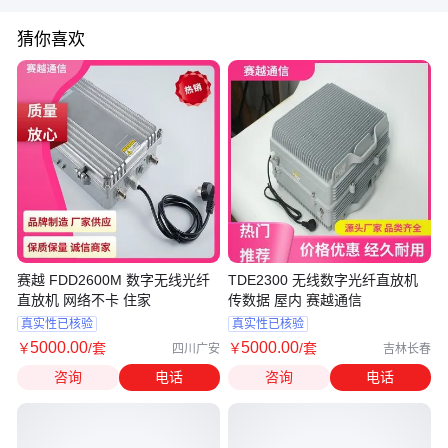
猜你喜欢
赛越 FDD2600M 数字无线光纤
TDE2300 无线数字光纤直放机
直放机 网络不卡 住家
传数据 屋内 赛越通信
真实性已核验
真实性已核验
5000
.00
5000
.00
￥
/套
￥
/套
四川广安
吉林长春
咨询
电话
咨询
电话