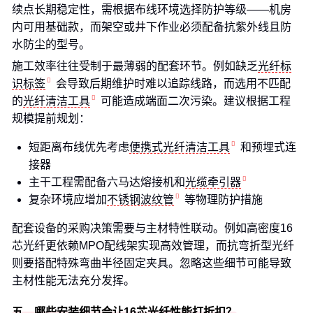
续点长期稳定性，需根据布线环境选择防护等级——机房
内可用基础款，而架空或井下作业必须配备抗紫外线且防
水防尘的型号。
施工效率往往受制于最薄弱的配套环节。例如缺乏
光纤标
识标签
会导致后期维护时难以追踪线路，而选用不匹配
的
光纤清洁工具
可能造成端面二次污染。建议根据工程
规模提前规划：
短距离布线优先考虑
便携式光纤清洁工具
和预埋式连
接器
主干工程需配备六马达熔接机和
光缆牵引器
复杂环境应增加
不锈钢波纹管
等物理防护措施
配套设备的采购决策需要与主材特性联动。例如高密度16
芯光纤更依赖MPO配线架实现高效管理，而抗弯折型光纤
则要搭配特殊弯曲半径固定夹具。忽略这些细节可能导致
主材性能无法充分发挥。
五、哪些安装细节会让16芯光纤性能打折扣？