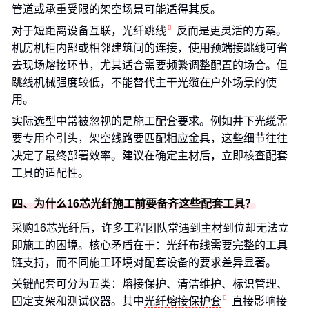
管道或承重受限的架空场景可能适得其反。
对于短距离设备互联，
光纤跳线
反而是更灵活的方案。
机房机柜内部或相邻建筑间的连接，使用预端接跳线可省
去现场熔接环节，尤其适合需要频繁调整配置的场合。但
跳线机械强度较低，不能替代主干光缆在户外场景的使
用。
实际选型中常被忽视的是施工配套要求。例如井下光缆需
要专用牵引头，架空线路要匹配相应金具，这些细节往往
决定了最终部署效率。建议在确定主材后，立即核查配套
工具的适配性。
四、为什么16芯光纤施工前要备齐这些配套工具？
采购16芯光纤后，许多工程团队常遇到主材到位却无法立
即施工的困境。核心矛盾在于：光纤布线需要完整的工具
链支持，而不同施工环境对配套设备的要求差异显著。
关键配套可分为五类：熔接保护、清洁维护、标识管理、
固定支架和测试仪器。其中
光纤熔接保护套
直接影响接