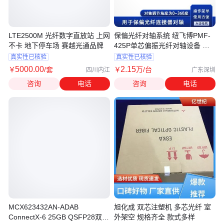
LTE2500M 光纤数字直放站 上网
保偏光纤对轴系统 纽飞博PMF-
不卡 地下停车场 赛越光通品牌
425P单芯偏振光纤对轴设备 实
验室专用
真实性已核验
真实性已核验
5000
.00
2
.15
￥
/套
￥
万
/台
四川内江
广东深圳
咨询
电话
咨询
电话
MCX623432AN-ADAB
旭化成 双芯注塑机 多芯光纤 室
ConnectX-6 25GB QSFP28双口
外架空 规格齐全 款式多样