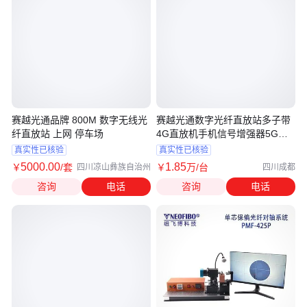
赛越光通品牌 800M 数字无线光
赛越光通数字光纤直放站多子带
纤直放站 上网 停车场
4G直放机手机信号增强器5G放
大40瓦
真实性已核验
真实性已核验
5000
.00
1
.85
￥
/套
￥
万
/台
四川凉山彝族自治州
四川成都
咨询
电话
咨询
电话