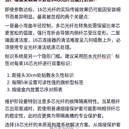
即使参数达标，16芯光纤的实际传输效果仍可能因安装细
节而差异明显。最易被忽视的两个关键点：
一是最小弯曲半径控制，多芯光纤在转角处需保留比单芯
更宽松的弧度，强行弯折会导致内侧纤芯受压变形。二是
端面清洁度，16芯连接器的清洁难度呈几何级数上升，必
须使用专业光纤清洁纸逐芯处理。
标识系统是另一个隐形门槛。建议采用
防水光纤标识
标
签对每束16芯光纤进行双重标记：
距接头30cm处贴敷永久性标识
每隔5米设置可读性强的旗帜型标签
熔接盒内放置芯序对照表
维护阶段要特别注意多芯光纤的故障隔离特性。当某根纤
芯出现衰减时，若使用普通熔接保护套可能影响相邻纤芯
的稳定性，此时应更换为带隔离槽的专业保护套。
选择16芯光纤的本质是构建系统解决方案。从熔接保护套
展开更多内容
