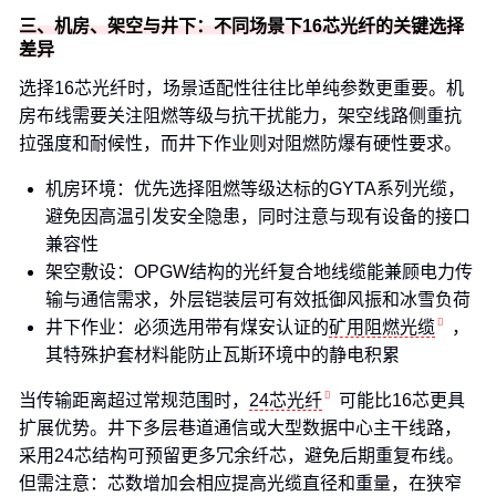
三、机房、架空与井下：不同场景下16芯光纤的关键选择
差异
选择16芯光纤时，场景适配性往往比单纯参数更重要。机
房布线需要关注阻燃等级与抗干扰能力，架空线路侧重抗
拉强度和耐候性，而井下作业则对阻燃防爆有硬性要求。
机房环境：优先选择阻燃等级达标的GYTA系列光缆，
避免因高温引发安全隐患，同时注意与现有设备的接口
兼容性
架空敷设：OPGW结构的光纤复合地线缆能兼顾电力传
输与通信需求，外层铠装层可有效抵御风振和冰雪负荷
井下作业：必须选用带有煤安认证的
矿用阻燃光缆
，
其特殊护套材料能防止瓦斯环境中的静电积累
当传输距离超过常规范围时，
24芯光纤
可能比16芯更具
扩展优势。井下多层巷道通信或大型数据中心主干线路，
采用24芯结构可预留更多冗余纤芯，避免后期重复布线。
但需注意：芯数增加会相应提高光缆直径和重量，在狭窄