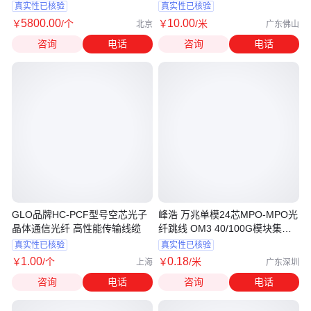
IB 光纤网卡
真实性已核验
真实性已核验
5800
.00
10
.00
￥
/个
￥
/米
北京
广东佛山
咨询
电话
咨询
电话
GLO品牌HC-PCF型号空芯光子
峰浩 万兆单模24芯MPO-MPO光
晶体通信光纤 高性能传输线缆
纤跳线 OM3 40/100G模块集束
光纤
真实性已核验
真实性已核验
1
.00
0
.18
￥
/个
￥
/米
上海
广东深圳
咨询
电话
咨询
电话