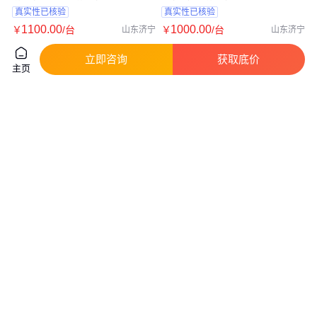
真实性已核验
真实性已核验
1100
.00
1000
.00
￥
/台
￥
/台
山东济宁
山东济宁
咨询
电话
咨询
电话
立即咨询
获取底价
主页
大理石切割机加强锯片更耐用瓷
永邦 自动石材切割机 文化石切
砖切割机开槽机磨边机倒角机厂
割机厂家 三组刀花岗岩切割机
家直销
1000
.00
2000
.00
￥
/台
￥
/台
河北邢台
河北邢台
咨询
电话
咨询
电话