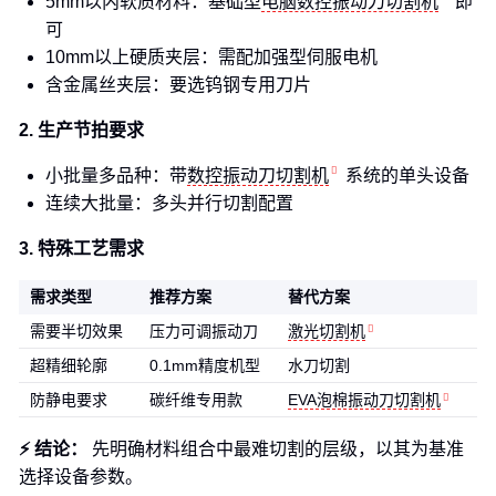
5mm以内软质材料：基础型
电脑数控振动刀切割机
即
可
10mm以上硬质夹层：需配加强型伺服电机
含金属丝夹层：要选钨钢专用刀片
2. 生产节拍要求
小批量多品种：带
数控振动刀切割机
系统的单头设备
连续大批量：多头并行切割配置
3. 特殊工艺需求
需求类型
推荐方案
替代方案
需要半切效果
压力可调振动刀
激光切割机
超精细轮廓
0.1mm精度机型
水刀切割
防静电要求
碳纤维专用款
EVA泡棉振动刀切割机
⚡ 结论：
先明确材料组合中最难切割的层级，以其为基准
选择设备参数。