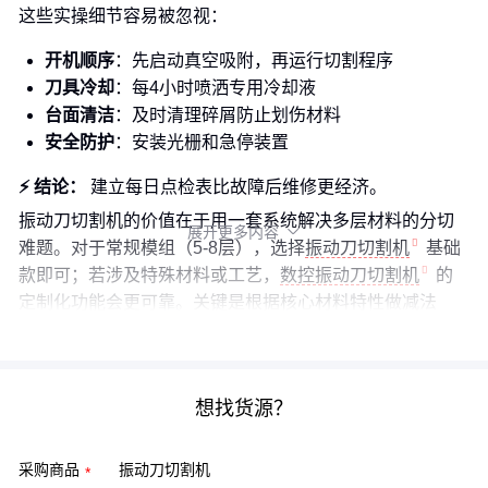
这些实操细节容易被忽视：
开机顺序
：先启动真空吸附，再运行切割程序
刀具冷却
：每4小时喷洒专用冷却液
台面清洁
：及时清理碎屑防止划伤材料
安全防护
：安装光栅和急停装置
⚡ 结论：
建立每日点检表比故障后维修更经济。
振动刀切割机的价值在于用一套系统解决多层材料的分切
展开更多内容

难题。对于常规模组（5-8层），选择
振动刀切割机
基础
款即可；若涉及特殊材料或工艺，
数控振动刀切割机
的
定制化功能会更可靠。关键是根据核心材料特性做减法
——满足最苛刻的切割要求，其他层级自然迎刃而解。
想找货源？
采购商品