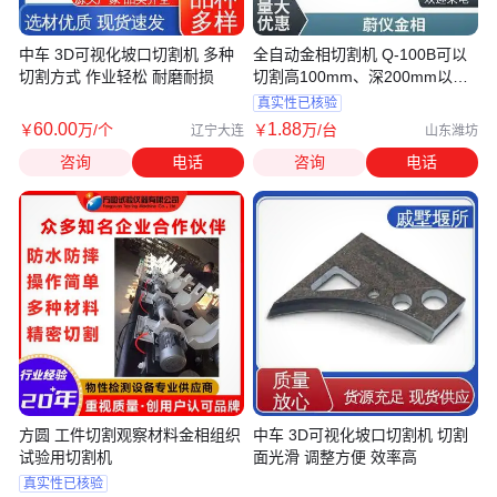
中车 3D可视化坡口切割机 多种
全自动金相切割机 Q-100B可以
切割方式 作业轻松 耐磨耐损
切割高100mm、深200mm以内
的长方形试样
真实性已核验
60
.00
1
.88
￥
万
/个
￥
万
/台
辽宁大连
山东潍坊
咨询
电话
咨询
电话
方圆 工件切割观察材料金相组织
中车 3D可视化坡口切割机 切割
试验用切割机
面光滑 调整方便 效率高
真实性已核验