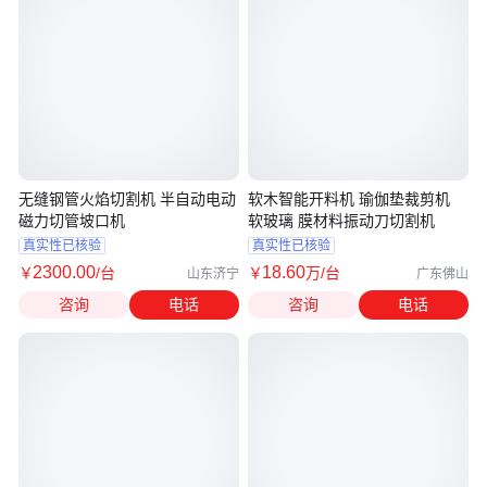
无缝钢管火焰切割机 半自动电动
软木智能开料机 瑜伽垫裁剪机
磁力切管坡口机
软玻璃 膜材料振动刀切割机
真实性已核验
真实性已核验
2300
.00
18
.60
￥
/台
￥
万
/台
山东济宁
广东佛山
咨询
电话
咨询
电话