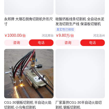
永邦牌 大理石倒角切割机外形尺
硅酸钙板线条切割机 全自动水泥
寸
发泡切割生产线 保温板切锯机
真实性已核验
1000
.00
9
.80
￥
/台
￥
万
/台
河北邢台
河北沧州
咨询
电话
咨询
电话
CG1-30钢板切割机 半自动火焰
厂家直供CG1-30半自动火焰切
切割机 小乌龟切割机
割机 钢板切割机