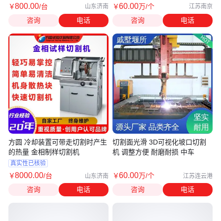
800
.00
60
.00
￥
/台
￥
万
/个
山东济南
江苏南京
咨询
电话
咨询
电话
方圆 冷却装置可带走切割时产生
切割面光滑 3D可视化坡口切割
的热量 金相制样切割机
机 调整方便 耐磨耐损 中车
真实性已核验
8000
.00
60
.00
￥
/台
￥
万
/个
山东济南
江苏连云港
咨询
电话
咨询
电话