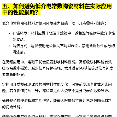
五、如何避免低介电常数陶瓷材料在实际应用
中的性能损耗？
低介电常数陶瓷材料对使用环境较为敏感，以下几点需特别注意：
存储环境：材料应置于
恒温干燥箱
中，避免湿气吸附导致介电性
能波动。
清洁方式：建议使用无尘擦拭布清理表面，禁用含腐蚀性成分的
清洁剂。
在高频应用中，电磁干扰会显著影响材料性能。
高频吸波材料
能有效
吸收杂散电磁波，减少信号传输损耗，尤其适合5G基站等对信号纯度
要求高的场景。
定期用介质损耗测试仪检测材料性能变化，可提前发现老化或污染问
题。若介损值持续上升，需检查是否因烧结不充分或表面污染导致。
通过规范操作流程和定期维护，能最大限度保持低介电常数陶瓷材料
的初始性能。
选择低介电常数陶瓷材料时，需将介电常数、损耗因子等参数与配套