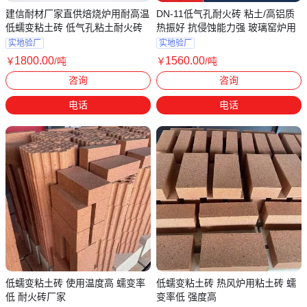
建信耐材厂家直供焙烧炉用耐高温
DN-11低气孔耐火砖 粘土/高铝质
低蠕变粘土砖 低气孔粘土耐火砖
热振好 抗侵蚀能力强 玻璃窑炉用
实地验厂
实地验厂
1800
.00
1560
.00
￥
/吨
￥
/吨
河南郑州
河南郑州
咨询
咨询
电话
电话
低蠕变粘土砖 使用温度高 蠕变率
低蠕变粘土砖 热风炉用粘土砖 蠕
低 耐火砖厂家
变率低 强度高