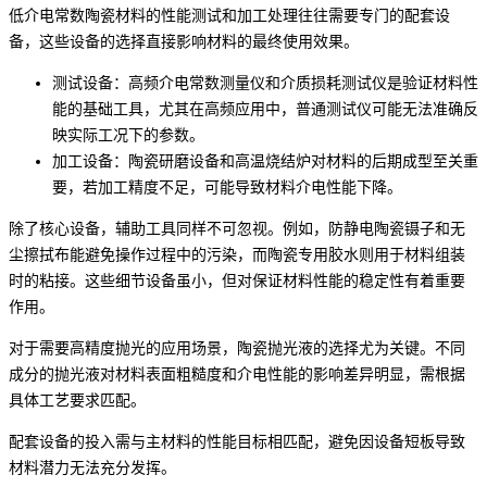
低介电常数陶瓷材料的性能测试和加工处理往往需要专门的配套设
备，这些设备的选择直接影响材料的最终使用效果。
测试设备：
高频介电常数测量仪
和
介质损耗测试仪
是验证材料性
能的基础工具，尤其在高频应用中，普通测试仪可能无法准确反
映实际工况下的参数。
加工设备：
陶瓷研磨设备
和
高温烧结炉
对材料的后期成型至关重
要，若加工精度不足，可能导致材料介电性能下降。
除了核心设备，辅助工具同样不可忽视。例如，
防静电陶瓷镊子
和
无
尘擦拭布
能避免操作过程中的污染，而
陶瓷专用胶水
则用于材料组装
时的粘接。这些细节设备虽小，但对保证材料性能的稳定性有着重要
作用。
对于需要高精度抛光的应用场景，
陶瓷抛光液
的选择尤为关键。不同
成分的抛光液对材料表面粗糙度和介电性能的影响差异明显，需根据
具体工艺要求匹配。
配套设备的投入需与主材料的性能目标相匹配，避免因设备短板导致
材料潜力无法充分发挥。