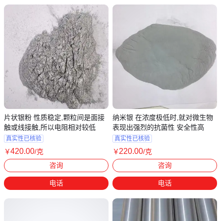
片状银粉 性质稳定,颗粒间是面接
纳米银 在浓度极低时,就对微生物
触或线接触,所以电阻相对较低
表现出强烈的抗菌性 安全性高
真实性已核验
真实性已核验
420
.00
220
.00
￥
/克
￥
/克
广东深圳
广东深圳
咨询
咨询
电话
电话