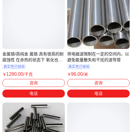
金属铬/高纯金 属铬 具有很高的耐
将电磁波限制在一定的空间内，以
腐蚀性 在赤热的状态下 氧化也很
避免能量散失和干扰的波导管
慢
真实性已核验
真实性已核验
1280
.00
96
.00
￥
/千克
￥
/米
广东深圳
广东深圳
咨询
咨询
电话
电话