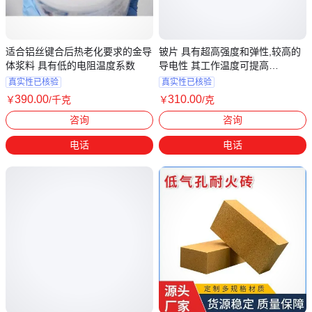
适合铝丝键合后热老化要求的金导
铍片 具有超高强度和弹性,较高的
体浆料 具有低的电阻温度系数
导电性 其工作温度可提高
250~300℃
真实性已核验
真实性已核验
390
.00
310
.00
￥
/千克
￥
/克
广东深圳
广东深圳
咨询
咨询
电话
电话