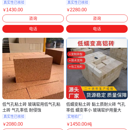
真实性已核验
真实性已核验
1430
.00
2280
.00
￥
￥
河南郑州
河南郑州
咨询
咨询
电话
电话
低气孔粘土砖 玻璃窑用低气孔粘
低蠕变粘土砖 黏土质耐火砖 气孔
土砖 气孔率低 耐侵蚀
率低 蠕变率小 玻璃窑炉用量大
真实性已核验
实地验厂
2080
.00
1450
.00
￥
￥
/吨
河南郑州
河南郑州