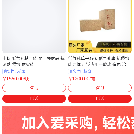
中科 低气孔粘土砖 耐压强度高 抗
低气孔莫来石砖 低气孔率 抗侵蚀
剥落 侵蚀 耐火砖
能力优 广泛应用于玻璃 有色 冶金
行业
真实性已核验
真实性已核验
1550
.00
1200
.00
￥
/块
￥
/吨
河南郑州
河南郑州
咨询
咨询
电话
电话