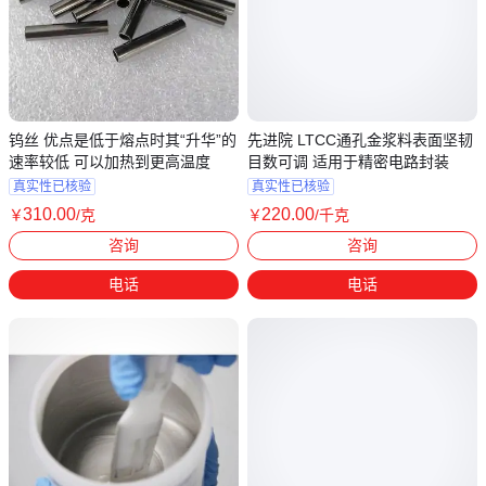
钨丝 优点是低于熔点时其“升华”的
先进院 LTCC通孔金浆料表面坚韧
速率较低 可以加热到更高温度
目数可调 适用于精密电路封装
真实性已核验
真实性已核验
310
.00
220
.00
￥
/克
￥
/千克
广东深圳
广东深圳
咨询
咨询
电话
电话