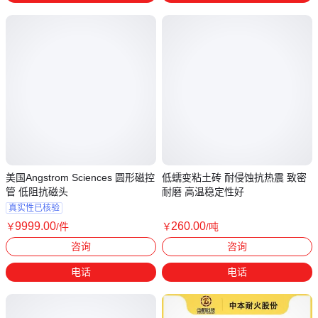
美国Angstrom Sciences 圆形磁控
低蠕变粘土砖 耐侵蚀抗热震 致密
管 低阻抗磁头
耐磨 高温稳定性好
真实性已核验
9999
.00
260
.00
￥
/件
￥
/吨
上海
河南郑州
咨询
咨询
电话
电话