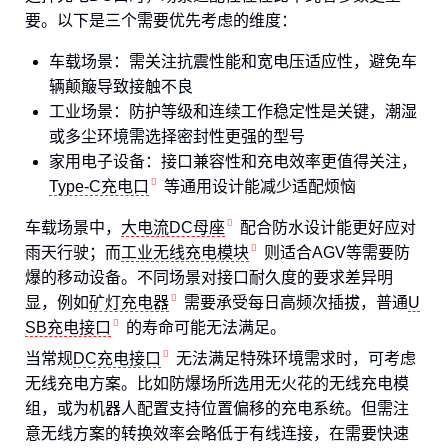
要。以下是三个需要优先考虑的维度：
车载场景：需关注抗震性能和宽电压适应性，避免车
辆颠簸导致接触不良
工业场景：防护等级和连续工作稳定性是关键，潮湿
或多尘环境需选择密封性更强的型号
家用电子设备：接口兼容性和充电效率更值得关注，
Type-C充电口
等通用设计能减少适配烦恼
车载场景中，
大电流DC母座
配合防水设计能更好应对
雨天行驶；而
工业无线充电模块
则适合AGV等需要防
爆的移动设备。不同场景对接口耐久度的要求差异明
显，例如
矿灯充电器
需要承受每日高频次插拔，普通
U
SB充电接口
的寿命可能无法满足。
当常规
DC充电接口
无法满足特殊环境需求时，可考虑
无线充电方案。比如防爆场所选用无火花的无线充电模
组，或为机器人配置支持位置偏移的充电系统。但需注
意无线方案的转换效率会略低于有线连接，在需要快速