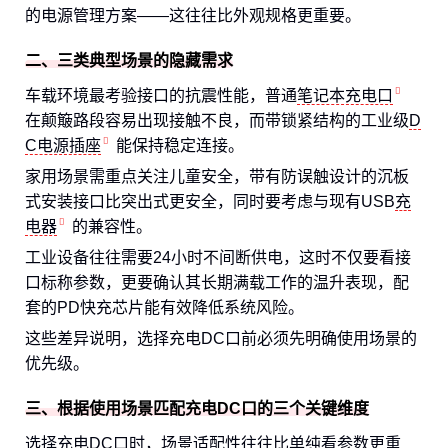
的电源管理方案——这往往比外观规格更重要。
二、三类典型场景的隐藏需求
车载环境最考验接口的抗震性能，普通
笔记本充电口
在颠簸路段容易出现接触不良，而带锁紧结构的工业级
D
C电源插座
能保持稳定连接。
家用场景需重点关注儿童安全，带有防误触设计的沉板
式安装接口比突出式更安全，同时要考虑与现有USB
充
电器
的兼容性。
工业设备往往需要24小时不间断供电，这时不仅要看接
口标称参数，更要确认其长期满载工作的温升表现，配
套的PD快充芯片能有效降低系统风险。
这些差异说明，选择充电DC口前必须先明确使用场景的
优先级。
三、根据使用场景匹配充电DC口的三个关键维度
选择充电DC口时，场景适配性往往比单纯看参数更重