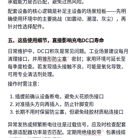
承载能力是否匹配，避免过热风险。
配套设备的核心逻辑是补足主设备的场景短板——先明
确使用环境中的主要挑战（如震动、潮湿、灰尘），再
针对性选择配件。
五、这些使用细节，直接影响充电DC口寿命
日常维护中，DC口积灰是常见问题。工业场景建议每月
清理接口，并用
锥形防尘塞
密封；家用环境可延长至
每季度检查。若发现插头接触不良，可能是氧化导致，
可用专业清洁剂处理。
操作时需注意：
插拔前确认设备断电，避免火花损伤接口
对准插头方向再插入，防止针脚变形
长期不用时保留防尘塞，但避免硅胶材质粘连接口
异常发热或频繁断电往往是过载信号，应及时检查配套
电源适配器功率是否匹配。定期用
绝缘胶带
包裹线缆