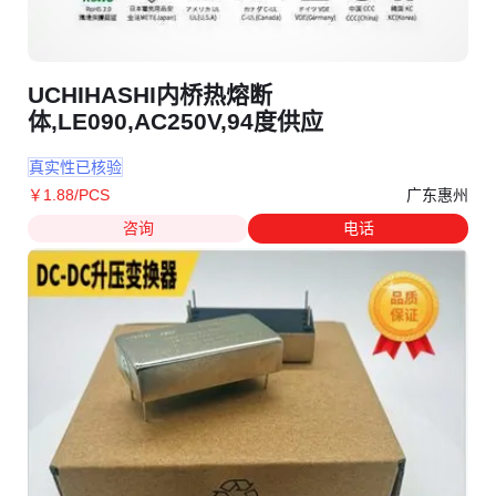
UCHIHASHI内桥热熔断
体,LE090,AC250V,94度供应
真实性已核验
广东惠州
￥
1
.88
/PCS
咨询
电话