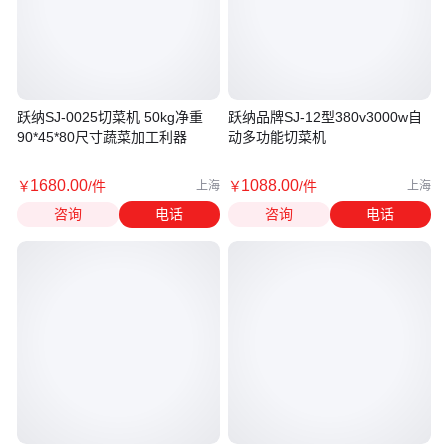
跃纳SJ-0025切菜机 50kg净重
跃纳品牌SJ-12型380v3000w自
90*45*80尺寸蔬菜加工利器
动多功能切菜机
1680
.00
1088
.00
￥
/件
￥
/件
上海
上海
咨询
电话
咨询
电话