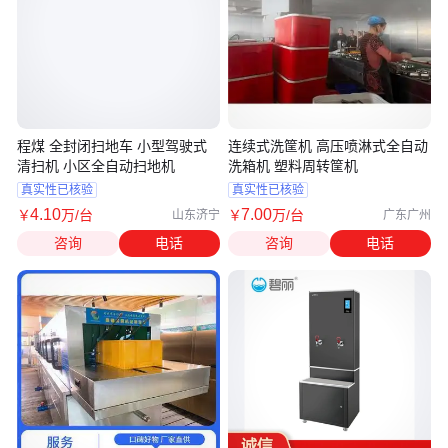
程煤 全封闭扫地车 小型驾驶式
连续式洗筐机 高压喷淋式全自动
清扫机 小区全自动扫地机
洗箱机 塑料周转筐机
真实性已核验
真实性已核验
4
.10
7
.00
￥
万
/台
￥
万
/台
山东济宁
广东广州
咨询
电话
咨询
电话