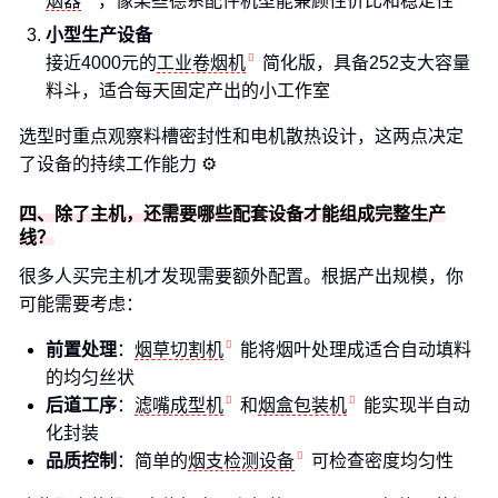
烟器
，像某些德系配件机型能兼顾性价比和稳定性
小型生产设备
接近4000元的
工业卷烟机
简化版，具备252支大容量
料斗，适合每天固定产出的小工作室
选型时重点观察料槽密封性和电机散热设计，这两点决定
了设备的持续工作能力 ⚙️
四、除了主机，还需要哪些配套设备才能组成完整生产
线？
很多人买完主机才发现需要额外配置。根据产出规模，你
可能需要考虑：
前置处理
：
烟草切割机
能将烟叶处理成适合自动填料
的均匀丝状
后道工序
：
滤嘴成型机
和
烟盒包装机
能实现半自动
化封装
品质控制
：简单的
烟支检测设备
可检查密度均匀性