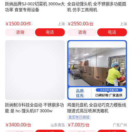
跃纳品牌SJ-002切菜机 3000w大
全自动馒头机 全不锈钢多功能圆
功率 食堂专用设备
机 仿手工商用机
1500
.00
2550
.00
￥
/件
￥
/台
上海
上海
咨询
电话
咨询
电话
跃纳制冷科技全自动 不锈钢多功
鸡蛋托盘机 全自动巧克力模板线
能 是 hc-馒头机07 3000w
隧道式高压喷淋洗箱机
真实性已核验
3400
.00
7
.00
￥
/台
￥
万
/台
山东青岛
广东广州