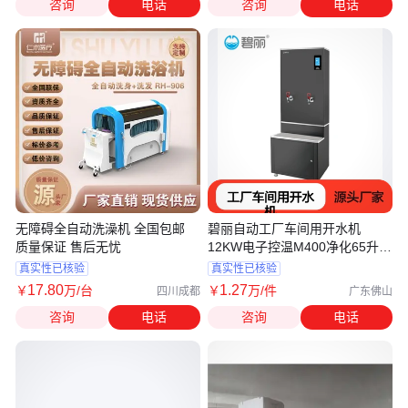
咨询
电话
咨询
电话
无障碍全自动洗澡机 全国包邮
碧丽自动工厂车间用开水机
质量保证 售后无忧
12KW电子控温M400净化65升商
用饮水设备
真实性已核验
真实性已核验
17
.80
1
.27
￥
万
/台
￥
万
/件
四川成都
广东佛山
咨询
电话
咨询
电话