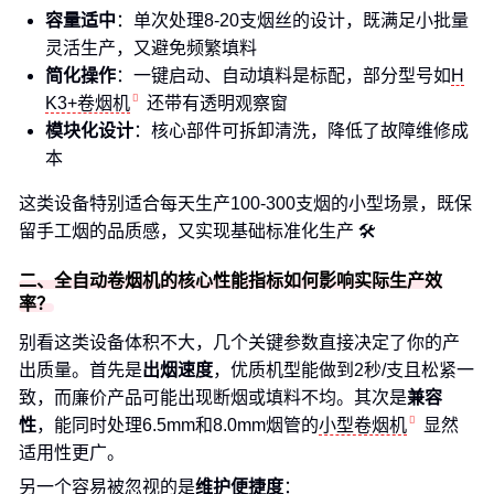
容量适中
：单次处理8-20支烟丝的设计，既满足小批量
灵活生产，又避免频繁填料
简化操作
：一键启动、自动填料是标配，部分型号如
H
K3+卷烟机
还带有透明观察窗
模块化设计
：核心部件可拆卸清洗，降低了故障维修成
本
这类设备特别适合每天生产100-300支烟的小型场景，既保
留手工烟的品质感，又实现基础标准化生产 🛠️
二、全自动卷烟机的核心性能指标如何影响实际生产效
率？
别看这类设备体积不大，几个关键参数直接决定了你的产
出质量。首先是
出烟速度
，优质机型能做到2秒/支且松紧一
致，而廉价产品可能出现断烟或填料不均。其次是
兼容
性
，能同时处理6.5mm和8.0mm烟管的
小型卷烟机
显然
适用性更广。
另一个容易被忽视的是
维护便捷度
：