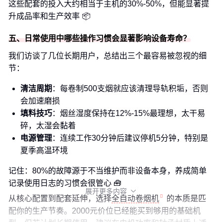
这些配套的投入大约相当于主机的30%-50%，但能显著提
升成品率和生产效率 📦
五、日常使用中哪些操作习惯会显著影响设备寿命？
我们访谈了几位长期用户，总结出三个最容易被忽视的细
节：
清洁周期
：每卷制500支烟就应该清理导轨积垢，否则
会加速磨损
填料技巧
：烟丝湿度保持在12%-15%最理想，太干易
碎，太湿会黏着
电源管理
：连续工作30分钟后建议停机5分钟，特别是
夏季高温环境
记住：80%的故障源于不当维护而非设备本身，养成简单
记录使用日志的习惯会很管心 🧰
展开更多内容

从核心配置到配套延伸，选择
全自动卷烟机
的本质是匹
配你的生产节奏。2000元价位已经能买到够用的基础机