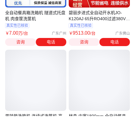
全自动餐具箱洗箱机 隧道式托盘
碧丽步进式全自动开水机JO-
机 肉食筐洗筐机
K120AJ 65升RO400过滤380V大
功率商用
真实性已核验
真实性已核验
7
.00
9513
.00
￥
万
/台
￥
/台
广东广州
广东佛山
咨询
电话
咨询
电话
周转箱洗箱机 连续式洗筐机 高
林森 内宽1800mm 全自动餐具
压喷淋式全自动洗筐机器
出渣分拣机 厂家设计 降低劳动
力成本
真实性已核验
真实性已核验