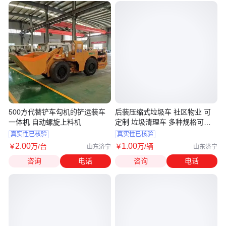
500方代替铲车勾机的铲运装车
后装压缩式垃圾车 社区物业 可
一体机 自动螺旋上料机
定制 垃圾清理车 多种规格可选
购
真实性已核验
真实性已核验
2
.00
1
.00
￥
万
/台
￥
万
/辆
山东济宁
山东济宁
咨询
电话
咨询
电话