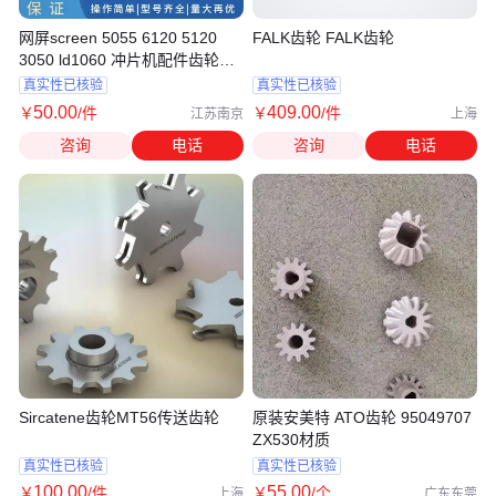
网屏screen 5055 6120 5120
FALK齿轮 FALK齿轮
3050 ld1060 冲片机配件齿轮
7C590321
真实性已核验
真实性已核验
50
.00
409
.00
￥
/件
￥
/件
江苏南京
上海
咨询
电话
咨询
电话
Sircatene齿轮MT56传送齿轮
原装安美特 ATO齿轮 95049707
ZX530材质
真实性已核验
真实性已核验
100
.00
55
.00
￥
/件
￥
/个
上海
广东东莞