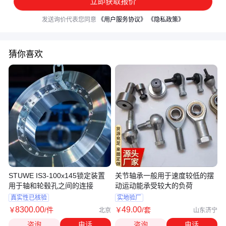
立即获取报价
发送询价代表您同意
《用户服务协议》
《隐私政策》
猜你喜欢
STUWE IS3-100x145锁定装置
关节轴承一般用于速度较低的摆
用于轴和轮毂孔之间的连接
动运动能承受较大的负荷
真实性已核验
实地验厂
8300
.00
49
.00
￥
/件
￥
/套
北京
山东济宁
咨询
电话
咨询
电话