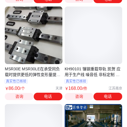
MSR30E MSR30LE在承受同负
KH90101 镶钢重载导轨 凯贺 应
载时提供更低的弹性变形量提供
用于生产线 噪音低 非标定制 高
更高负载
速钢材质
真实性已核验
真实性已核验
86
.00
168
.00
￥
/个
￥
/件
天津
江苏南京
咨询
电话
咨询
电话