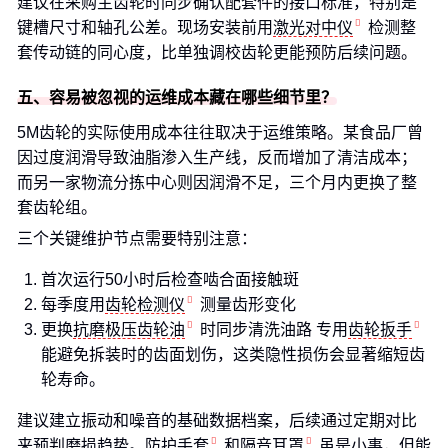
建议在采购主齿轮时同步确认配套件的接口标准，特别是
键槽尺寸和轴孔公差。现场安装前用
激光对中仪
检测整
套传动链的同心度，比单独调校齿轮更能预防后续问题。
五、容易被忽视的运维成本藏在哪些细节里？
5M齿轮的实际使用成本往往取决于运维策略。某食品厂曾
因过度润滑导致油脂渗入生产线，反而增加了清洁成本；
而另一家物流分拣中心则因润滑不足，三个月内更换了整
套齿轮组。
三个关键维护节点需要特别注意：
首次运行50小时后检查啮合面接触斑
每季度用
齿轮检测仪
测量齿形变化
更换
抗磨极压齿轮油
时同步清洗油路 专用
齿轮扳手
能避免拆装时的齿面划伤，这类隐性损伤会显著缩短齿
轮寿命。
建议建立振动和噪音的基础数据档案，后续通过定期对比
来预判磨损趋势。
防护手套
和
隔音耳罩
虽是小事，但能