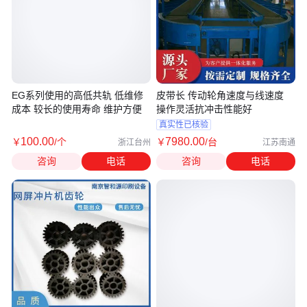
EG系列使用的高低共轨 低维修
皮带长 传动轮角速度与线速度
成本 较长的使用寿命 维护方便
操作灵活抗冲击性能好
真实性已核验
100
.00
7980
.00
￥
/个
￥
/台
浙江台州
江苏南通
咨询
电话
咨询
电话