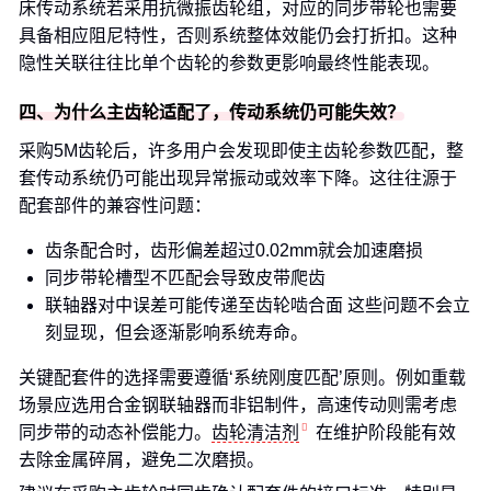
床传动系统若采用抗微振齿轮组，对应的同步带轮也需要
具备相应阻尼特性，否则系统整体效能仍会打折扣。这种
隐性关联往往比单个齿轮的参数更影响最终性能表现。
四、为什么主齿轮适配了，传动系统仍可能失效？
采购5M齿轮后，许多用户会发现即使主齿轮参数匹配，整
套传动系统仍可能出现异常振动或效率下降。这往往源于
配套部件的兼容性问题：
齿条配合时，齿形偏差超过0.02mm就会加速磨损
同步带轮槽型不匹配会导致皮带爬齿
联轴器对中误差可能传递至齿轮啮合面 这些问题不会立
刻显现，但会逐渐影响系统寿命。
关键配套件的选择需要遵循‘系统刚度匹配’原则。例如重载
场景应选用合金钢联轴器而非铝制件，高速传动则需考虑
同步带的动态补偿能力。
齿轮清洁剂
在维护阶段能有效
去除金属碎屑，避免二次磨损。