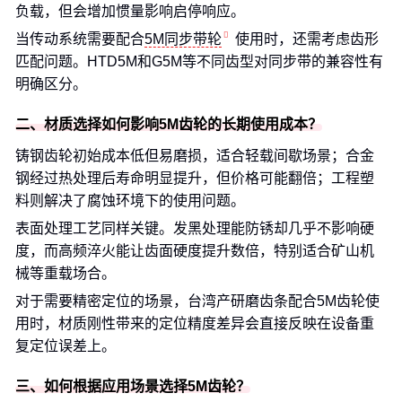
负载，但会增加惯量影响启停响应。
当传动系统需要配合
5M同步带轮
使用时，还需考虑齿形
匹配问题。HTD5M和G5M等不同齿型对同步带的兼容性有
明确区分。
二、材质选择如何影响5M齿轮的长期使用成本？
铸钢齿轮初始成本低但易磨损，适合轻载间歇场景；合金
钢经过热处理后寿命明显提升，但价格可能翻倍；工程塑
料则解决了腐蚀环境下的使用问题。
表面处理工艺同样关键。发黑处理能防锈却几乎不影响硬
度，而高频淬火能让齿面硬度提升数倍，特别适合矿山机
械等重载场合。
对于需要精密定位的场景，台湾产研磨齿条配合5M齿轮使
用时，材质刚性带来的定位精度差异会直接反映在设备重
复定位误差上。
三、如何根据应用场景选择5M齿轮？