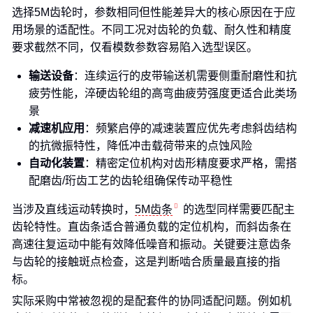
选择5M齿轮时，参数相同但性能差异大的核心原因在于应
用场景的适配性。不同工况对齿轮的负载、耐久性和精度
要求截然不同，仅看模数参数容易陷入选型误区。
输送设备
：连续运行的皮带输送机需要侧重耐磨性和抗
疲劳性能，淬硬齿轮组的高弯曲疲劳强度更适合此类场
景
减速机应用
：频繁启停的减速装置应优先考虑斜齿结构
的抗微振特性，降低冲击载荷带来的点蚀风险
自动化装置
：精密定位机构对齿形精度要求严格，需搭
配磨齿/珩齿工艺的齿轮组确保传动平稳性
当涉及直线运动转换时，
5M齿条
的选型同样需要匹配主
齿轮特性。直齿条适合普通负载的定位机构，而斜齿条在
高速往复运动中能有效降低噪音和振动。关键要注意齿条
与齿轮的接触斑点检查，这是判断啮合质量最直接的指
标。
实际采购中常被忽视的是配套件的协同适配问题。例如机