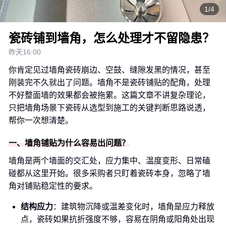
1/4
瓷砖铺到墙角，怎么处理才不留隐患？
昨天16:00
你肯定见过墙角瓷砖崩边、空鼓、缝隙发黑的情况，甚至
刚装完不久就出了问题。墙角不是瓷砖铺贴的配角，处理
不好整面墙的效果都会被拖累。这篇文章不讲复杂理论，
只把墙角场景下瓷砖从选型到施工的关键判断思路说透，
帮你一次想清楚。
一、墙角铺贴为什么容易出问题？
墙角是两个墙面的交汇处，应力集中、温度变形、日常磕
碰都从这里开始。很多采购者只盯着瓷砖本身，忽略了墙
角对铺贴稳定性的要求。
结构应力
：建筑物沉降或温差变化时，墙角是应力释放
点，瓷砖如果抗折强度不够，容易在阴角或阳角处出现