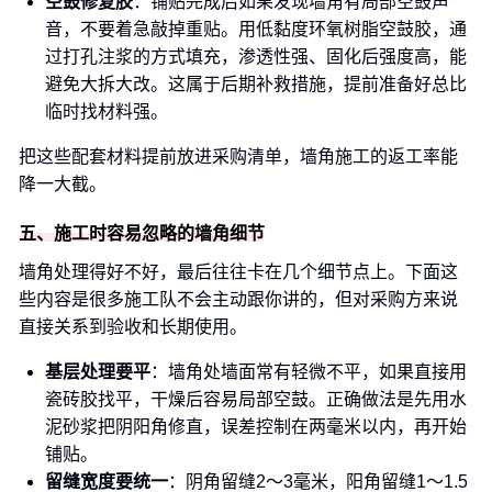
空鼓修复胶
：铺贴完成后如果发现墙角有局部空鼓声
音，不要着急敲掉重贴。用低黏度环氧树脂空鼓胶，通
过打孔注浆的方式填充，渗透性强、固化后强度高，能
避免大拆大改。这属于后期补救措施，提前准备好总比
临时找材料强。
把这些配套材料提前放进采购清单，墙角施工的返工率能
降一大截。
五、施工时容易忽略的墙角细节
墙角处理得好不好，最后往往卡在几个细节点上。下面这
些内容是很多施工队不会主动跟你讲的，但对采购方来说
直接关系到验收和长期使用。
基层处理要平
：墙角处墙面常有轻微不平，如果直接用
瓷砖胶找平，干燥后容易局部空鼓。正确做法是先用水
泥砂浆把阴阳角修直，误差控制在两毫米以内，再开始
铺贴。
留缝宽度要统一
：阴角留缝2～3毫米，阳角留缝1～1.5