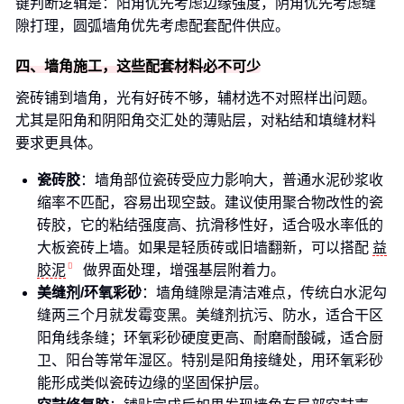
键判断逻辑是：阳角优先考虑边缘强度，阴角优先考虑缝
隙打理，圆弧墙角优先考虑配套配件供应。
四、墙角施工，这些配套材料必不可少
瓷砖铺到墙角，光有好砖不够，辅材选不对照样出问题。
尤其是阳角和阴阳角交汇处的薄贴层，对粘结和填缝材料
要求更具体。
瓷砖胶
：墙角部位瓷砖受应力影响大，普通水泥砂浆收
缩率不匹配，容易出现空鼓。建议使用聚合物改性的瓷
砖胶，它的粘结强度高、抗滑移性好，适合吸水率低的
大板瓷砖上墙。如果是轻质砖或旧墙翻新，可以搭配
益
胶泥
做界面处理，增强基层附着力。
美缝剂/环氧彩砂
：墙角缝隙是清洁难点，传统白水泥勾
缝两三个月就发霉变黑。美缝剂抗污、防水，适合干区
阳角线条缝；环氧彩砂硬度更高、耐磨耐酸碱，适合厨
卫、阳台等常年湿区。特别是阳角接缝处，用环氧彩砂
能形成类似瓷砖边缘的坚固保护层。