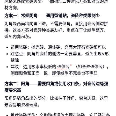
风格来匹配瓷砖类型。下面梳理三种常见方案和对应的选
材方向。
方案一：常规阴角——通用型铺贴，瓷砖种类限制少
阴角是两面墙向里凹进，不需要倒角，直接用瓷砖侧边拼
接。这类方案对瓷砖种类最友好，重点在于让缝隙整齐、
避免内角积灰。
适用瓷砖：抛光砖、通体砖、亮面大理石瓷砖都可以
注意点：阴角处瓷砖的侧边一定要垂直，避免出现V形
缝隙
建议：选用吸水率极低的
通体砖
（如全瓷通体砖），
侧面颜色和正面一致，即使缝隙不完美也不明显
方案二：阳角——需要倒角或使用收口条，对瓷砖边缘强
度要求高
阳角是墙角凸出的部分，比如柱子转角、窗台边缘。这里
最容易崩瓷和磕碰。
推荐瓷砖类型：全抛釉或通体大理石瓷砖，它们经过多