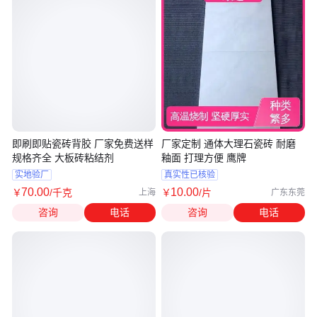
即刷即贴瓷砖背胶 厂家免费送样
厂家定制 通体大理石瓷砖 耐磨
规格齐全 大板砖粘结剂
釉面 打理方便 鹰牌
实地验厂
真实性已核验
70
.00
10
.00
￥
/千克
￥
/片
上海
广东东莞
咨询
电话
咨询
电话