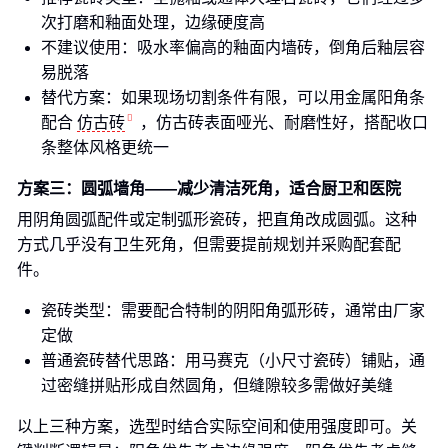
次打磨和釉面处理，边缘硬度高
不建议使用：吸水率偏高的釉面内墙砖，倒角后釉层容
易脱落
替代方案：如果现场切割条件有限，可以用金属阳角条
配合
仿古砖
，仿古砖表面哑光、耐磨性好，搭配收口
条整体风格更统一
方案三：圆弧墙角——减少清洁死角，适合厨卫和医院
用阴角圆弧配件或定制弧形瓷砖，把直角改成圆弧。这种
方式几乎没有卫生死角，但需要提前规划并采购配套配
件。
瓷砖类型：需要配合特制的阴阳角弧形砖，通常由厂家
定做
普通瓷砖替代思路：用马赛克（小尺寸瓷砖）铺贴，通
过密缝拼贴形成自然圆角，但缝隙较多需做好美缝
以上三种方案，选型时结合实际空间和使用强度即可。关