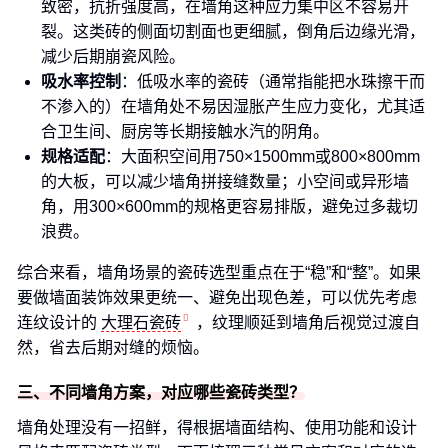
致密，抗折强度高，在墙角这种应力集中区不容易开
裂。这类砖的侧面切割面也更细腻，倒角后边缘光滑，
减少后期崩瓷风险。
吸水率控制
：低吸水率的瓷砖（通常指能把水珠擦干而
不渗入的）在墙角处不易因湿胀产生应力变化，尤其适
合卫生间、厨房等长期接触水汽的阴角。
规格适配
：大面积空间用750×1500mm或800×800mm
的大板，可以减少墙角拼接缝数量；小空间或异形墙
角，用300×600mm的规格更容易排版，避免过多裁切
浪费。
综合来看，墙角场景的瓷砖选型重点在于“稳”和“整”。如果
要做墙面装饰效果更统一、避免出现色差，可以优先考虑
连纹设计的
大理石瓷砖
，纹理顺延到墙角后视觉过渡自
然，省去后期对缝的烦恼。
三、不同墙角方案，对应哪些瓷砖类型？
墙角处理没有一招鲜，得根据墙面结构、使用功能和设计