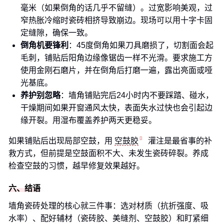
毫米（如果倒角的话几乎不留缝）。过宽影响美观，过
窄热胀冷缩时瓷砖相挤导致崩边。现场可以用十字卡固
定缝隙，确保一致。
倒角机要锋利
：45度倒角如果刀具磨损了，切割面会起
毛刺，铺贴后阳角边缘像锯齿一样不光滑。要求施工方
使用金刚石磨片，并在倒角后打磨一遍，露出亮面或哑
光基底。
养护别忽略
：墙角铺贴完后24小时内不要踩踏、碰水，
干燥期间如果开窗通风太快，表面失水过快也会引起边
缘开裂。用湿布覆盖养护两天更稳妥。
如果铺贴后出现局部空鼓，用
空鼓胶
灌注是最省事的补
救方式，但前提是空鼓面积不大、未发生瓷砖碎裂。养成
检查空鼓的习惯，越早修复效果越好。
六、结语
墙角瓷砖处理的核心就三件事：选对材质（抗折强度、吸
水率）、配好辅材（瓷砖胶、美缝剂、空鼓胶）和盯紧细