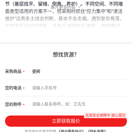
节（基层找平、留缝、倒角、养护）。不同空间、不同墙
展开更多内容

面类型适用的方案不一，但采购时抓住“应力集中”和“清洁
维护”这两条主线去判断，基本不会走偏。遇到复杂角落，
宁可多花点时间排板、多备几块同批次
瓷砖
做倒角试
验，也比后期返工省心得多。
想找货源？
采购商品
您的电话
您的称呼
信息安全保障中·放心提交
立即获取报价
发送询价代表您同意
《用户服务协议》
《隐私政策》