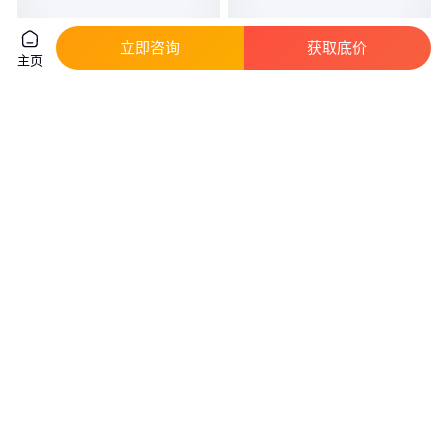
立即咨询
获取底价
主页
兴辉 通体大理石瓷砖 源头厂家
特地负离子瓷砖 大理石陶瓷 外
耐磨釉面 打理方便
墙砖系列 网红地砖
真实性已核验
10
.00
1000
.00
￥
/片
￥
/片
山东临沂
广东佛山
咨询
电话
咨询
电话
耐磨釉面 打理方便 批发零售 瓷
厂家供应 600x600仿古砖 优等品