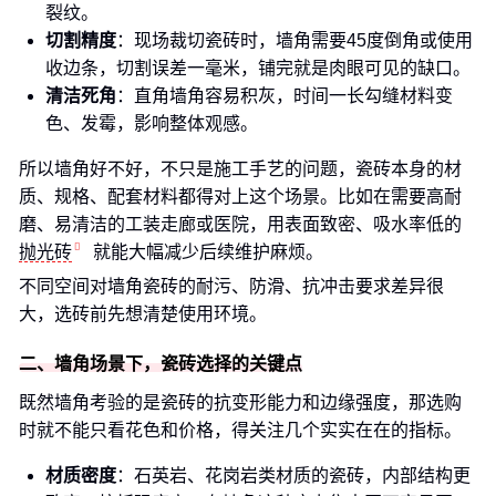
裂纹。
切割精度
：现场裁切瓷砖时，墙角需要45度倒角或使用
收边条，切割误差一毫米，铺完就是肉眼可见的缺口。
清洁死角
：直角墙角容易积灰，时间一长勾缝材料变
色、发霉，影响整体观感。
所以墙角好不好，不只是施工手艺的问题，瓷砖本身的材
质、规格、配套材料都得对上这个场景。比如在需要高耐
磨、易清洁的工装走廊或医院，用表面致密、吸水率低的
抛光砖
就能大幅减少后续维护麻烦。
不同空间对墙角瓷砖的耐污、防滑、抗冲击要求差异很
大，选砖前先想清楚使用环境。
二、墙角场景下，瓷砖选择的关键点
既然墙角考验的是瓷砖的抗变形能力和边缘强度，那选购
时就不能只看花色和价格，得关注几个实实在在的指标。
材质密度
：石英岩、花岗岩类材质的瓷砖，内部结构更