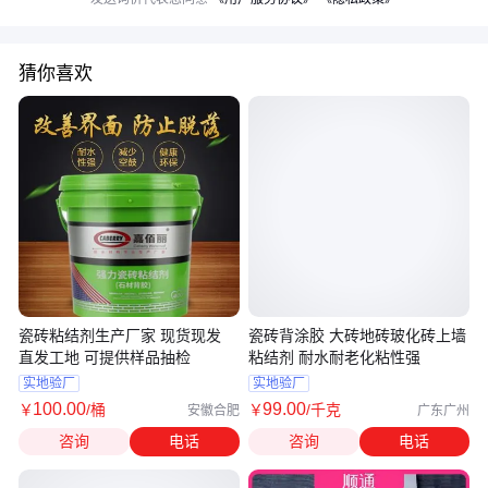
猜你喜欢
瓷砖粘结剂生产厂家 现货现发
瓷砖背涂胶 大砖地砖玻化砖上墙
直发工地 可提供样品抽检
粘结剂 耐水耐老化粘性强
实地验厂
实地验厂
100
.00
99
.00
￥
/桶
￥
/千克
安徽合肥
广东广州
咨询
电话
咨询
电话