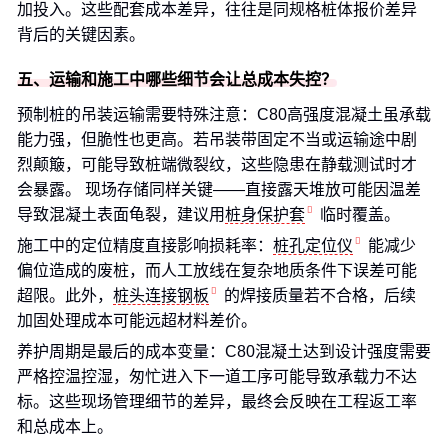
加投入。这些配套成本差异，往往是同规格桩体报价差异
背后的关键因素。
五、运输和施工中哪些细节会让总成本失控？
预制桩的吊装运输需要特殊注意：C80高强度混凝土虽承载
能力强，但脆性也更高。若吊装带固定不当或运输途中剧
烈颠簸，可能导致桩端微裂纹，这些隐患在静载测试时才
会暴露。 现场存储同样关键——直接露天堆放可能因温差
导致混凝土表面龟裂，建议用
桩身保护套
临时覆盖。
施工中的定位精度直接影响损耗率：
桩孔定位仪
能减少
偏位造成的废桩，而人工放线在复杂地质条件下误差可能
超限。此外，
桩头连接钢板
的焊接质量若不合格，后续
加固处理成本可能远超材料差价。
养护周期是最后的成本变量：C80混凝土达到设计强度需要
严格控温控湿，匆忙进入下一道工序可能导致承载力不达
标。这些现场管理细节的差异，最终会反映在工程返工率
和总成本上。