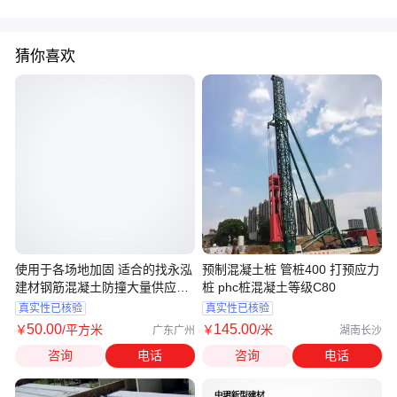
猜你喜欢
使用于各场地加固 适合的找永泓
预制混凝土桩 管桩400 打预应力
建材钢筋混凝土防撞大量供应各
桩 phc桩混凝土等级C80
地
真实性已核验
真实性已核验
50
.00
145
.00
￥
/平方米
￥
/米
广东广州
湖南长沙
咨询
电话
咨询
电话