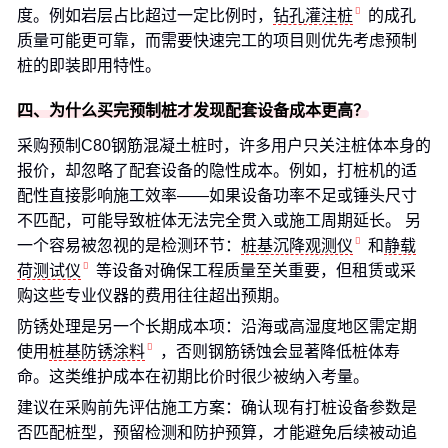
度。例如岩层占比超过一定比例时，
钻孔灌注桩
的成孔
质量可能更可靠，而需要快速完工的项目则优先考虑预制
桩的即装即用特性。
四、为什么买完预制桩才发现配套设备成本更高？
采购预制C80钢筋混凝土桩时，许多用户只关注桩体本身的
报价，却忽略了配套设备的隐性成本。例如，打桩机的适
配性直接影响施工效率——如果设备功率不足或锤头尺寸
不匹配，可能导致桩体无法完全贯入或施工周期延长。 另
一个容易被忽视的是检测环节：
桩基沉降观测仪
和
静载
荷测试仪
等设备对确保工程质量至关重要，但租赁或采
购这些专业仪器的费用往往超出预期。
防锈处理是另一个长期成本项：沿海或高湿度地区需定期
使用
桩基防锈涂料
，否则钢筋锈蚀会显著降低桩体寿
命。这类维护成本在初期比价时很少被纳入考量。
建议在采购前先评估施工方案：确认现有打桩设备参数是
否匹配桩型，预留检测和防护预算，才能避免后续被动追