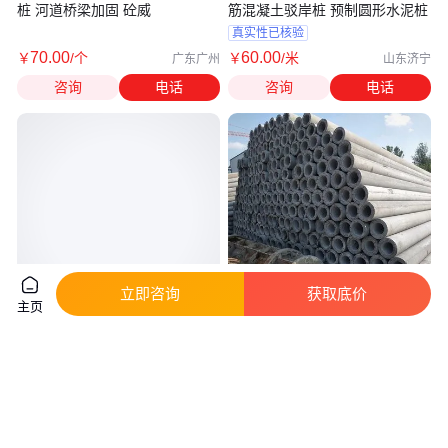
桩 河道桥梁加固 砼威
筋混凝土驳岸桩 预制圆形水泥桩
真实性已核验
70
.00
60
.00
￥
/个
￥
/米
广东广州
山东济宁
咨询
电话
咨询
电话
立即咨询
获取底价
主页
水泥方桩立柱 预制钢筋混凝土实
18米21米混泥土电杆抗压强耐温
心尖头桩 地基 河道护坡 道路工
差坚固耐用耐腐蚀
程 加固
真实性已核验
98
.00
380
.00
￥
/根
￥
/根
广东惠州
河北承德
咨询
电话
咨询
电话