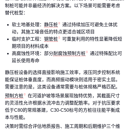
制桩可能并非最经济的解决方案。以下场景可能需要考虑
替代桩型：
软土地基处理：
静压桩
通过持续加压可避免土体扰
动，其施工噪音低的特点更适合城区项目
临时支护工程：
钢管桩
可重复利用的特性显著降低短
期项目的材料成本
高腐蚀性环境：部分
耐腐蚀预制方桩
通过特殊配比可
延长使用寿命
静压桩设备的选择直接影响施工效率，液压同步控制系统
能保证桩体垂直度，而高频振动模块则适用于密实土层。
需要注意的是，这类设备通常需要与桩体规格严格匹配。
预制方桩
在河道护坡等场景展现独特优势，其截面尺寸
的灵活性允许根据水流冲击力调整配筋率。对于抗压要求
低于C80的常规基建，C30-C50标号的方桩往往能平衡成
本与性能。
决策时需综合评估地质报告、施工周期和后期维护三个维