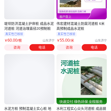
堤坝防洪混凝土护岸桩 成品水泥
伟宏建材混凝土防腐河道桩 6米
河道桩 河道治理直径20预制桩
高预制成品水泥桩
真实性已核验
真实性已核验
60
.00
55
.00
￥
/根
￥
/米
山东济宁
山东济宁
咨询
电话
咨询
电话
水泥方桩 预制混凝土实心桩 地
水利工程实心尖头河道桩 成品钢