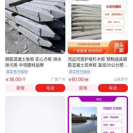
钢筋混凝土板桩 实心方桩 排水
河边河道护坡杉木桩 预制成品钢
排污用 中领建材品牌
筋混凝土驳岸桩 直径20公分预制
桩
真实性已核验
真实性已核验
36
.00
60
.00
￥
/个
￥
/米
广东广州
山东济宁
咨询
电话
咨询
电话