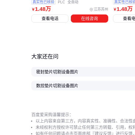
真实性已核验
PLC
全自动
真实性已核
1
.48
万
1
.48
万
江苏苏州
￥
￥
查看电话
在线咨询
查看
大家还在问
密封垫片切割设备图片
数控垫片切割设备图片
百度爱采购温馨提示：
以上内容来自第三方，内容真实性、准确性、合法性
未经权利方授权许可禁止任何第三方转载、引用，权
如有任何问题请点击页面底部『建议反馈』进行反馈