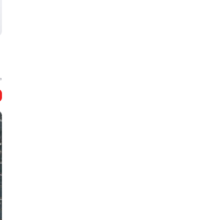
宁
倍
机