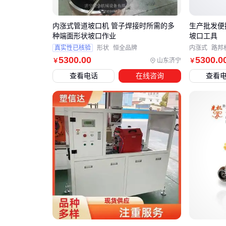
内涨式管道坡口机 管子焊接时所需的多
生产批发便
种端面形状坡口作业
坡口工具
真实性已核验
形状
恒全品牌
内涨式
路邦
5300
.00
5300
.0
山东济宁
￥
￥
查看电话
在线咨询
查看