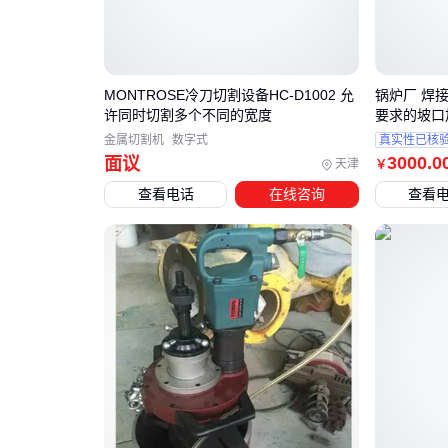
MONTROSE冷刀切割设备HC-D1002 允
锅炉厂 焊
许同时切割多个不同的宽度
要求的坡口
金属切割机
数字式
真实性已核
3000
.0
面议
天津
￥
查看电话
在线咨询
查看