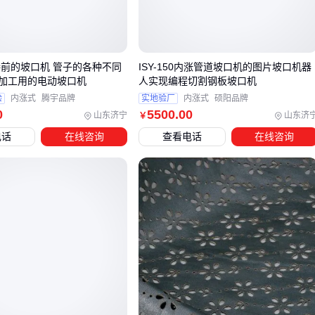
0.5mm级
：适用于普通法兰密封，允许微量压缩变形
0.1mm级
：用于高压阀门、半导体设备等对界面平整度要求
严格的场景
接前的坡口机 管子的各种不同
ISY-150内涨管道坡口机的图片坡口机器
0.01mm级
：仅特殊工况需要，通常伴随激光检测系统
加工用的电动坡口机
人实现编程切割钢板坡口机
验
内涨式
腾宇品牌
实地验厂
内涨式
硕阳品牌
实际选择时要注意两个误区：
0
5500
.00
山东济宁
山东济
￥
电话
在线咨询
查看电话
在线咨询
盲目追求高精度：多数工况0.1mm足够，更高精度意味着3
以上的设备成本
忽视重复定位精度：单次切割达标≠连续作业稳定，伺服电
品牌比标称参数更关键
水刀垫片切割机
在超厚垫片（>30mm）领域有独特优势，但
运行成本较高。
结论
：精度要求应匹配实际工况，高压密封选0.1mm级，常压
密封0.5mm级更经济 →