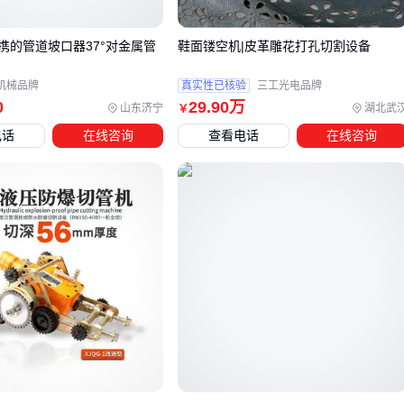
三、从冲压到水刀：哪种技术路线适合你的产量？
携的管道坡口器37°对金属管
鞋面镂空机|皮革雕花打孔切割设备
根据月产量和垫片类型，主流方案对比如下：
机械品牌
真实性已核验
三工光电品牌
技术路线
适用场景
优势；局限
0
29
.90
万
山东济宁
湖北武
￥
电话
在线咨询
查看电话
在线咨询
振动刀切
小批量多品
换模时间短；厚度
割
种
≤10mm
标准化大批
冲压成型
速度最快；模具成本高
量
水刀切割
异形/超厚件
无热影响；耗材成本高
具体选型建议：
500件/月以下
：
手动垫片切割机
配合预制模具更灵活
3000-5000件/月
：振动刀或
垫片冲切机
二选一，复合材质