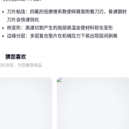
刀片粘连：四氟的低摩擦系数使碎屑易附着刀刃，普通钢材
刀片会快速钝化
热变形：高速切割产生的局部高温会使材料软化变形
边缘分层：多层复合垫片在机械应力下易出现层间剥离
针对这些痛点，
全自动垫片切割机
通常采用三种解决方案：
猜您喜欢
液氮冷却刀座抑制热变形
您的浏览，为您推荐商品
特氟龙涂层刀片减少材料粘连
真空吸附台固定薄型材料
结论
：四氟垫片切割不是简单的"切得动"，而是要在材料特性
与精度间找平衡 →
二、切割精度0.1mm和0.5mm的实际差异在哪里？
精度数字背后对应着不同的密封场景需求：