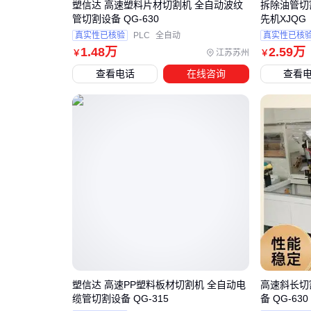
塑信达 高速塑料片材切割机 全自动波纹
拆除油管切
管切割设备 QG-630
先机XJQG
真实性已核验
PLC
全自动
真实性已核
1
.48
万
2
.59
万
江苏苏州
￥
￥
查看电话
在线咨询
查看
塑信达 高速PP塑料板材切割机 全自动电
高速斜长切
缆管切割设备 QG-315
备 QG-63