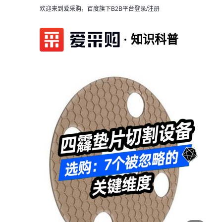
欢迎来到爱采购，百度旗下B2B平台
登录/注册
知识科普