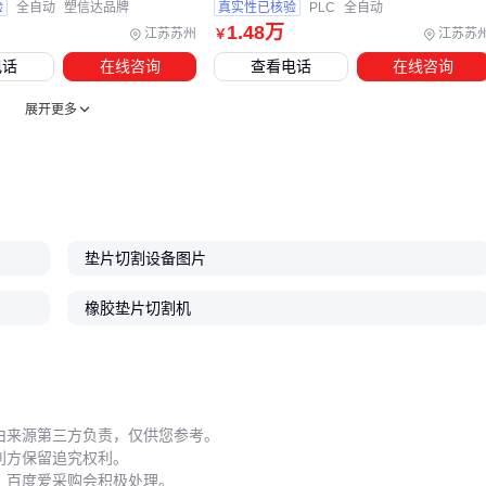
验
全自动
塑信达品牌
真实性已核验
PLC
全自动
五、为什么同样的设备寿命相差3倍？
1
.48
万
江苏苏州
江苏苏
￥
操作细节决定设备真实使用寿命：
电话
在线咨询
查看电话
在线咨询
刀片维护：每8小时用酒精清洁特氟龙涂层，钝化后及时翻
展开更多
刀口
环境控制：湿度>60%时四氟易吸潮变形，建议配除湿机
耗材选择：劣质
垫片材料
会加速刀具磨损，采购时索要磨
耗测试报告
垫片切割设备图片
结论
：规范操作+合格耗材，能让设备寿命延长2-3个维护周期
→
橡胶垫片切割机
四氟垫片切割设备的选型本质是平衡三要素：
材料特性
（厚度/
复合层）、
精度需求
（密封等级）、
产量规模
。先明确自身工
况再对比
垫片成型机
的技术参数，避免为用不上的功能买
单。
由来源第三方负责，仅供您参考。
利方保留追究权利。
，百度爱采购会积极处理。