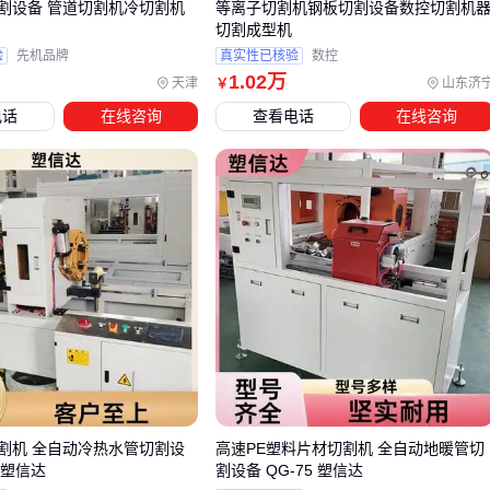
割设备 管道切割机冷切割机
等离子切割机钢板切割设备数控切割机
选前者
切割成型机
万件以上
：冲压线+自动送料系统，但需评估模具摊销成本
验
先机品牌
真实性已核验
数控
1
.02
万
天津
山东济
￥
结论
：小批量选柔性切割，大批量选冲压，超厚异形件考虑水
电话
在线咨询
查看电话
在线咨询
刀 →
四、容易被忽视的辅助系统：没有它们切割效率降40%
主设备到位后，这些配套环节直接影响产线流畅度：
材料预处理
：四氟板材需恒温24小时消除内应力
废料收集
：碎屑易静电吸附，
垫片收集箱
最好集成离子风
装置
在线检测
：
垫片抗穿刺性能仪
可嵌入流水线做全检
结论
：配套系统约占总投入15%-20%，但能避免主设备性能浪
割机 全自动冷热水管切割设
高速PE塑料片材切割机 全自动地暖管切
费 →
0 塑信达
割设备 QG-75 塑信达