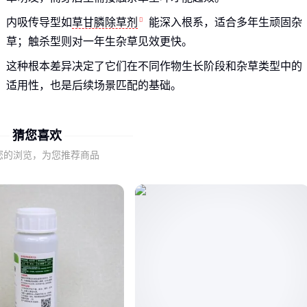
内吸传导型如
草甘膦除草剂
能深入根系，适合多年生顽固杂
草；触杀型则对一年生杂草见效更快。
这种根本差异决定了它们在不同作物生长阶段和杂草类型中的
适用性，也是后续场景匹配的基础。
二、四大场景的除草需求差异
猜您喜欢
不同种植场景对除草剂的要求存在本质区别：
您的浏览，为您推荐商品
农田需要兼顾作物安全性，常选用选择性强的芽前剂型
园林灌木区更关注对木本杂草的根除效果
草坪养护追求低残留特性以避免草皮损伤
油菜田等经济作物需特别注意药剂对花期的影响
以油菜田为例，专用除草剂需同时解决禾本科与阔叶杂草问
题，普通广谱药剂反而可能抑制油菜生长。