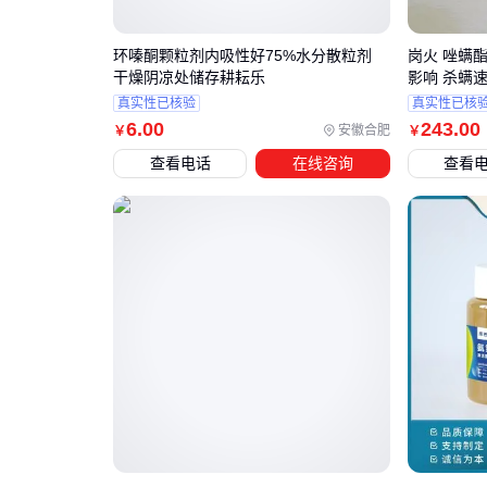
环嗪酮颗粒剂内吸性好75%水分散粒剂
岗火 唑螨
干燥阴凉处储存耕耘乐
影响 杀螨
真实性已核验
真实性已核
6
.00
243
.00
安徽合肥
￥
￥
查看电话
在线咨询
查看