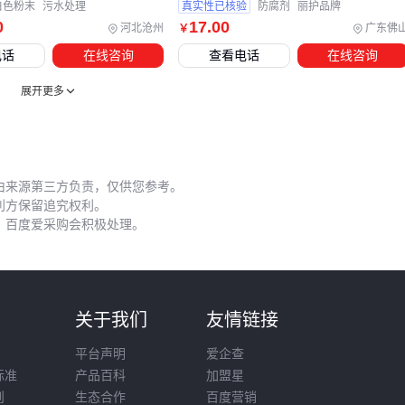
白色粉末
污水处理
真实性已核验
防腐剂
丽护品牌
风速控制：超过3级风时应停止作业，或使用防风罩减少飘
0
17
.00
河北沧州
广东佛
￥
行走速度：保持匀速确保单位面积受药量均匀
电话
在线咨询
查看电话
在线咨询
清洗流程：作业后立即清洗喷雾器，避免残留腐蚀部件
展开更多
对于油菜田等特殊场景，建议先小面积试验再全面施药。不同
作物对除草剂的敏感度差异明显，喷杆延长管能帮助精准控制
施药范围。
由来源第三方负责，仅供您参考。
除草剂的选择和使用是系统工程，需要根据具体场景动态调
利方保留追究权利。
整。从药剂特性判断到配套装备选择，再到现场操作控制，每
，百度爱采购会积极处理。
个环节都会影响最终效果。建议建立定期观察记录，结合杂草
变化和作物长势优化方案，才能真正实现高效除草。
则
关于我们
友情链接
平台声明
爱企查
标准
产品百科
加盟星
则
生态合作
百度营销