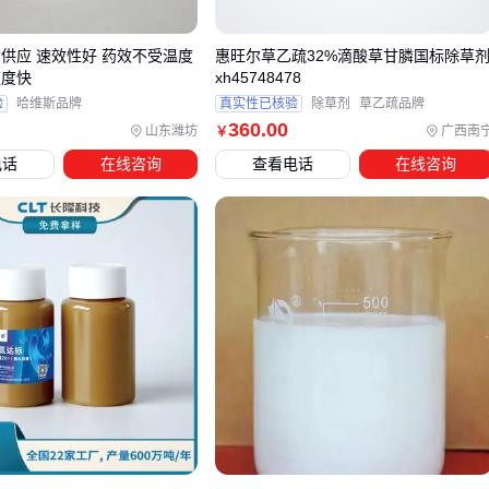
芽后触杀型除草剂配合
人工除草工具
效率更高。特殊场景如
油菜田还需注意部分芽后除草剂可能对十字花科作物产生药
酯供应 速效性好 药效不受温度
惠旺尔草乙疏32%滴酸草甘膦国标除草
速度快
xh45748478
害。
验
哈维斯品牌
真实性已核验
除草剂
草乙疏品牌
实际选型时建议建立三维决策模型：先锁定主要杂草种类，再
360
.00
山东潍坊
广西南
￥
判断作物生长阶段（播种前/生长期/采收后），最后结合土壤
电话
在线咨询
查看电话
在线咨询
度、温度等环境条件调整。例如持续阴雨地区使用芽前除草剂
时，需关注药剂是否易被雨水冲刷失效。
四、除草剂效果打折扣？可能是配套装备没跟上
许多用户在采购除草剂后，常发现实际效果与预期存在差距。
这往往不是因为产品本身问题，而是忽略了配套工具的关键作
用。合适的喷雾器能确保药液均匀覆盖，而防护装备则直接关
系到操作安全。
在配套选择上需要重点关注：
喷雾器类型：电动喷雾器适合大面积农田，手动喷雾器更灵