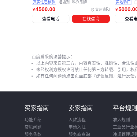
真实性已核验
阻垢剂
科兴品牌
实地验厂
4500
.00
5000
.0
贵州贵阳
￥
￥
查看电话
在线咨询
查看
百度爱采购温馨提示：
以上内容来自第三方，内容真实性、准确性、合法性
未经权利方授权许可禁止任何第三方转载、引用，权
如有任何问题请点击页面底部『建议反馈』进行反馈
买家指南
卖家指南
平台规
功能介绍
入驻流程
准入规则
常见问题
申请入驻
工业品行业
服务条款
服务商查询
违规管理规