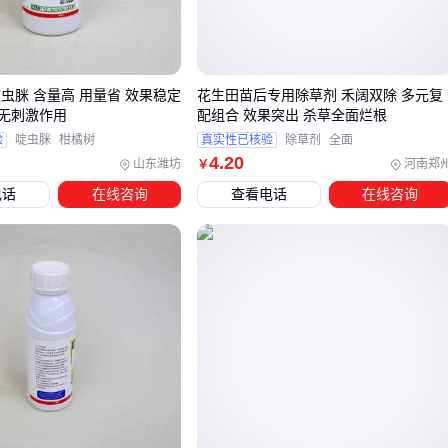
理解这些场景特性，才能避免用荒地除草方案处理精细种植区
的误区。
三、如何根据杂草类型和作物阶段选择除草剂？
啶虫脒 含量高 用量省 效果稳定
花生田苗后专用除草剂 禾阔双除 多元复
无刺激作用
配组合 效果突出 杀草全面烂根
除草剂选型的核心在于匹配杂草生长阶段与作物保护需求。
芽
验
啶虫脒
柑橘树
真实性已核验
除草剂
全面
前除草剂
通过土壤处理形成药膜，对尚未出土的杂草种子有
4
.20
山东潍坊
河南郑
￥
显著抑制效果，适合在播种前或作物萌芽前使用；而
芽后除草
电话
在线咨询
查看电话
在线咨询
剂
则针对已生长出的杂草，通过茎叶吸收发挥作用，适用于
作物生长期的杂草控制。
关键判断维度包括：
杂草出土状态：未出土优先考虑芽前型，已生长则需芽后型
作物耐受性：部分芽后除草剂对特定作物更安全
环境残留要求：芽前药剂通常土壤残留期更长
对于农田等需要长期杂草控制的场景，可考虑芽前除草剂与
地
膜覆盖
结合使用；而园林维护往往需要快速清除可见杂草，