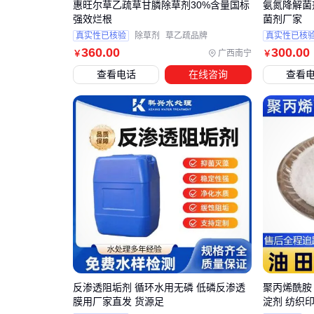
惠旺尔草乙疏草甘膦除草剂30%含量国标
氨氮降解菌
强效烂根
菌剂厂家
真实性已核验
除草剂
草乙疏品牌
真实性已核
360
.00
300
.00
广西南宁
￥
￥
查看电话
在线咨询
查看
反渗透阻垢剂 循环水用无磷 低磷反渗透
聚丙烯酰胺
膜用厂家直发 货源足
淀剂 纺织