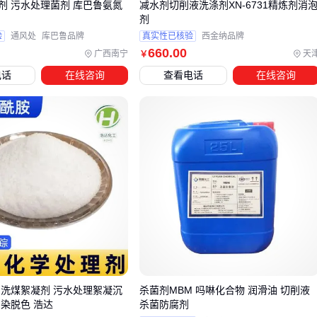
剂 污水处理菌剂 库巴鲁氨氮
减水剂切削液洗涤剂XN-6731精炼剂消
剂
活但效率较低
验
通风处
库巴鲁品牌
真实性已核验
西金纳品牌
防护装备：
耐酸碱防化靴
和
防护面罩
能有效避免药液接
660
.00
广西南宁
天
￥
触皮肤
电话
在线咨询
查看电话
在线咨询
辅助工具：透明刻度量杯确保配比精准，
喷杆延长管
扩展
作业范围
特别提醒：
除草剂增效助剂
虽然能提升药效，但需要根据具
体药剂类型选择匹配的品种。盲目添加可能改变药剂特性，反
而影响除草效果。
五、这些操作细节，直接影响除草剂最终效果
即使选择了合适的除草剂和配套设备，操作不当仍可能导致效
果不佳。施药时机尤为关键——多数芽后除草剂需要在杂草生
长旺盛期使用，而雨天前后都会影响药液吸收。
 洗煤絮凝剂 污水处理絮凝沉
杀菌剂MBM 吗啉化合物 润滑油 切削液
容易被忽视的关键控制点包括：
印染脱色 浩达
杀菌防腐剂