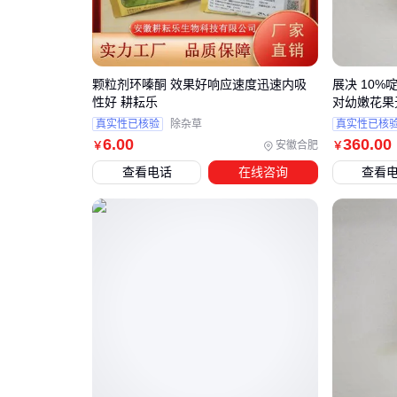
颗粒剂环嗪酮 效果好响应速度迅速内吸
展决 10%
性好 耕耘乐
对幼嫩花果
真实性已核验
除杂草
真实性已核
6
.00
360
.00
安徽合肥
￥
￥
查看电话
在线咨询
查看