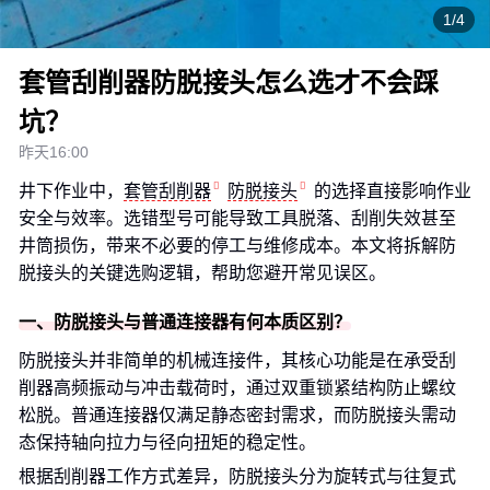
1/4
套管刮削器防脱接头怎么选才不会踩
坑？
昨天16:00
井下作业中，
套管刮削器
防脱接头
的选择直接影响作业
安全与效率。选错型号可能导致工具脱落、刮削失效甚至
井筒损伤，带来不必要的停工与维修成本。本文将拆解防
脱接头的关键选购逻辑，帮助您避开常见误区。
一、防脱接头与普通连接器有何本质区别？
防脱接头并非简单的机械连接件，其核心功能是在承受刮
削器高频振动与冲击载荷时，通过双重锁紧结构防止螺纹
松脱。普通连接器仅满足静态密封需求，而防脱接头需动
态保持轴向拉力与径向扭矩的稳定性。
根据刮削器工作方式差异，防脱接头分为旋转式与往复式