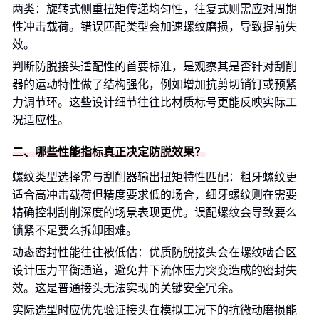
两类：旋转式侧重扭矩传递均匀性，往复式则需应对周期
性冲击载荷。错误匹配类型会加速螺纹磨损，导致提前失
效。
判断防脱接头适配性的首要标准，是观察其是否针对刮削
器的运动特性做了结构强化，例如增加抗剪切销钉或预紧
力调节环。这些设计细节往往比材质标号更能反映实际工
况适应性。
二、哪些性能指标真正决定防脱效果？
螺纹类型选择需与刮削器输出扭矩特性匹配：粗牙螺纹更
适合高冲击载荷但精度要求低的场合，细牙螺纹则在需要
精确控制刮削深度的场景表现更优。误配螺纹会导致要么
锁紧不足要么拆卸困难。
动态密封性能往往被低估：优质防脱接头会在螺纹啮合区
设计压力平衡通道，避免井下流体压力突变造成的密封失
效。这是普通接头无法实现的关键安全冗余。
实际选型时应优先验证接头在模拟工况下的抗微动磨损能