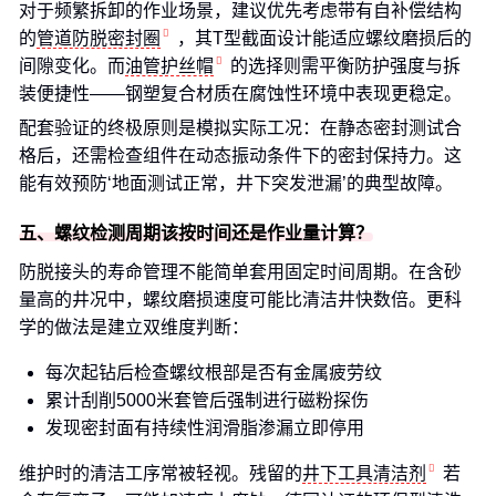
对于频繁拆卸的作业场景，建议优先考虑带有自补偿结构
的
管道防脱密封圈
，其T型截面设计能适应螺纹磨损后的
间隙变化。而
油管护丝帽
的选择则需平衡防护强度与拆
装便捷性——钢塑复合材质在腐蚀性环境中表现更稳定。
配套验证的终极原则是模拟实际工况：在静态密封测试合
格后，还需检查组件在动态振动条件下的密封保持力。这
能有效预防‘地面测试正常，井下突发泄漏’的典型故障。
五、螺纹检测周期该按时间还是作业量计算？
防脱接头的寿命管理不能简单套用固定时间周期。在含砂
量高的井况中，螺纹磨损速度可能比清洁井快数倍。更科
学的做法是建立双维度判断：
每次起钻后检查螺纹根部是否有金属疲劳纹
累计刮削5000米套管后强制进行磁粉探伤
发现密封面有持续性润滑脂渗漏立即停用
维护时的清洁工序常被轻视。残留的
井下工具清洁剂
若