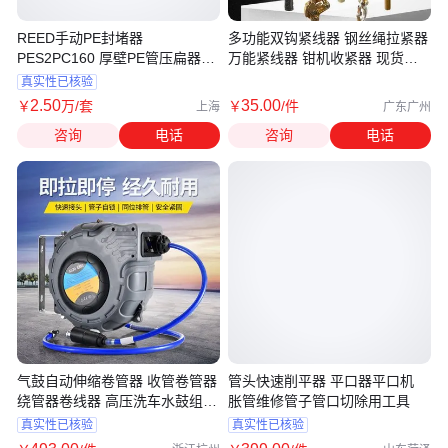
REED手动PE封堵器
多功能双钩紧线器 钢丝绳拉紧器
PES2PC160 厚壁PE管压扁器
万能紧线器 钳机收紧器 现货包
PES8M PE管挤扁器,止气夹
邮
真实性已核验
2
.50
35
.00
￥
万
/套
￥
/件
上海
广东广州
咨询
电话
咨询
电话
气鼓自动伸缩卷管器 收管卷管器
管头快速削平器 平口器平口机
绕管器卷线器 高压洗车水鼓组合
胀管维修管子管口切除用工具
鼓
真实性已核验
真实性已核验