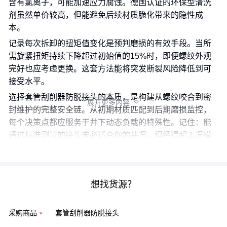
含有氯离子，可能加速应力腐蚀。德国认证的环保型清洗
剂虽然单价较高，但能避免后续材质脆化带来的隐性成
本。
记录每次拆卸的扭矩值变化是预判磨损的有效手段。当所
需旋紧扭矩持续下降超过初始值的15%时，即便螺纹外观
完好也应考虑更换。这套方法能将突发断裂风险降低到可
接受水平。
选择套管刮削器防脱接头的本质，是构建从螺纹咬合到密
展开更多内容

封维护的完整安全链。从初期材质匹配到后期磨损监控，
每个决策点都应服务于井下动态负载的特殊性。记住：能
通过标准测试的接头未必适合你的井况，但经得起工况模
拟验证的系统一定更可靠。
想找货源？
采购商品