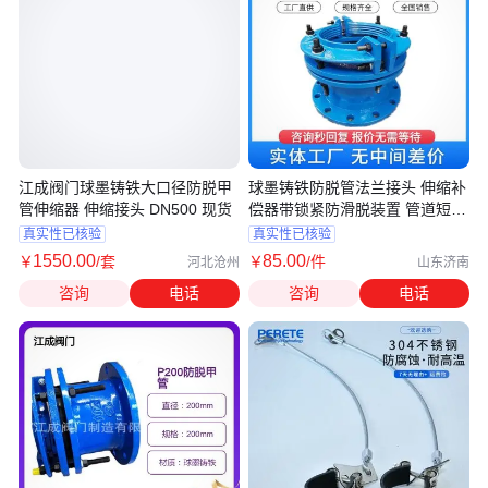
江成阀门球墨铸铁大口径防脱甲
球墨铸铁防脱管法兰接头 伸缩补
管伸缩器 伸缩接头 DN500 现货
偿器带锁紧防滑脱装置 管道短管
接头
真实性已核验
真实性已核验
1550
.00
85
.00
￥
/套
￥
/件
河北沧州
山东济南
咨询
电话
咨询
电话