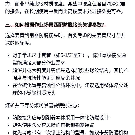
力，而非单纯比较材质硬度。某些中硬度但含自润滑涂层
的接头，在长期使用中反而比高硬度未处理接头更可靠。
三、如何根据作业场景匹配防脱接头关键参数？
选择套管刮削器防脱接头时，首要考虑的是套管尺寸与井
深的匹配度。
对于常规尺寸套管（如5-1/2"至7"），标准螺纹接头通
常能满足大部分作业需求
超深井或大斜度井需优先选择加强型螺纹结构，其抗拉
强度与抗扭性能更适应复杂井况
在含硫化氢等腐蚀性介质环境中，建议选用整体淬火处
理的不锈钢材质接头
煤矿井下等防爆场景需要特别注意：
防脱接头应与刮削器本体采用一体化防爆设计
避免使用含火花风险的可拆卸锁紧装置
优先考虑带有二次锁止结构的型号，如双卡簧防退机构