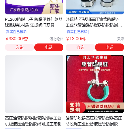
PE200防脱卡子 防脱甲管伸缩器
派瑞特 不锈钢高压油管防脱链
球墨铸铁材质 江成阀门现货
工业软管油路防爆链防脱防崩安
全绳
真实性已核验
真实性已核验
330
.00
13
.00
￥
/套
￥
/件
河北沧州
天津
咨询
电话
咨询
电话
高压油管防脱链胶管防崩链工业
油管防脱链高压胶管防爆链高压
机械液压油管防脱绳可加工定制
防脱绳工业设备液压管防崩脱钢