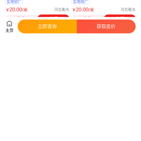
丝绳
实地验厂
实地验厂
20
.00
20
.00
￥
/米
￥
/米
河北衡水
河北衡水
咨询
电话
咨询
电话
立即咨询
获取底价
主页
硬管防脱快拧 台式电脑水冷接头
渤工品牌 防爆卡具 防脱装置防
10*14PETG管头 强力防拉脱二
脱卡扣 化工安检验收卡箍卡套
分牙
厂家订制
真实性已核验
11
.00
230
.00
￥
/0
￥
/把
广东广州
河北沧州
咨询
电话
咨询
电话