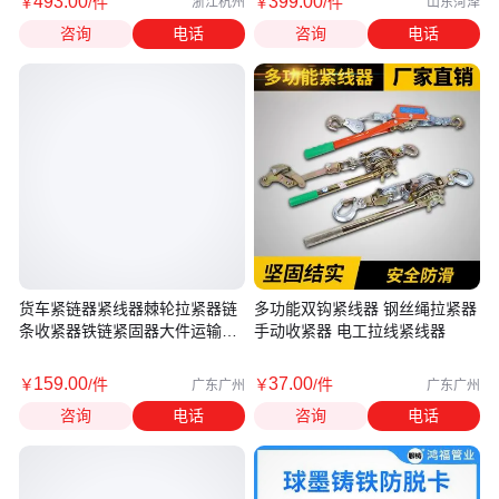
493
.00
399
.00
￥
/件
￥
/件
浙江杭州
山东菏泽
咨询
电话
咨询
电话
货车紧链器紧线器棘轮拉紧器链
多功能双钩紧线器 钢丝绳拉紧器
条收紧器铁链紧固器大件运输紧
手动收紧器 电工拉线紧线器
绳器
159
.00
37
.00
￥
/件
￥
/件
广东广州
广东广州
咨询
电话
咨询
电话