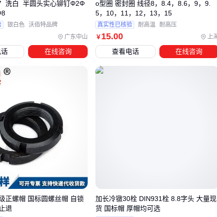
足。 对于需要频繁拆卸的场景，建议优先考虑内六角设计，其
867 洗白 半圆头实心铆钉Φ2Φ
o型圈 密封圈 线径8，8.4，8.6，9，9.
Φ8
5，10，11，12，13，15
抗扭力更强且不易磨损工具。而十字槽更适合快速安装，但需
验
银白色
沃佰特品牌
真实性已核验
耐高温
耐高压
注意批头尺寸与槽口的精确匹配。
15
.00
广东中山
上
￥
气动或电动工具能提升批量作业效率，但需根据螺丝材质调整
电话
在线咨询
查看电话
在线咨询
扭矩——不锈钢螺丝需要更高扭矩，而软质材料过大的扭矩可
能导致螺纹滑牙。手动工具则更适合精密装配或防腐涂层的保
护性安装。
配套耗材同样影响长期使用效果。例如防松胶适用于振动环
境，而
螺纹密封胶
则能防止液体渗透。这些细节决定了螺丝
在复杂工况下的可靠性。
五、安装时的小疏忽，可能变成后期大麻烦
安装前清洁螺纹孔至关重要，残留碎屑或油污会改变实际啮合
长度，导致25mm的螺丝仅实现20mm的有效紧固。对于户外
8级正螺帽 国标圆螺丝帽 自锁
加长冷镦30栓 DIN931栓 8.8字头 大量现
潮湿环境，可预先涂抹
防锈润滑剂
延缓腐蚀。
止退
货 国标帽 厚帽均可选