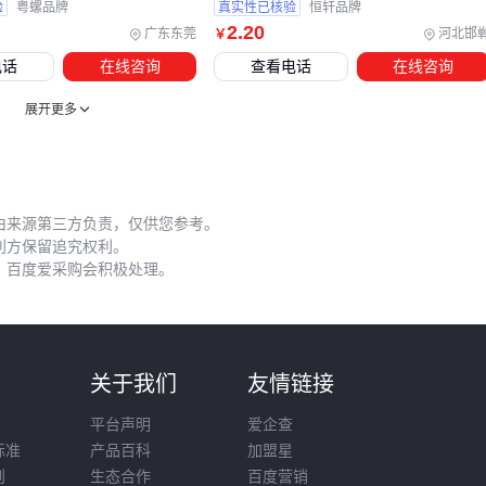
分阶段紧固比一次性拧紧更可靠：
验
粤螺品牌
真实性已核验
恒轩品牌
2
.20
广东东莞
河北邯
￥
先用手旋入确认螺纹顺畅
电话
在线咨询
查看电话
在线咨询
预紧至50%扭矩消除组件间隙
最终按材质要求的扭矩值完成紧固 这种方法能避免铝制工件
展开更多
螺纹变形或镀层破损。
维护阶段建议定期检查关键连接点，振动环境下的螺丝可能需
每季度二次紧固。使用
塑料零件分拣盒
分类存放备用螺丝，
由来源第三方负责，仅供您参考。
利方保留追究权利。
能快速匹配维修时的规格需求。
，百度爱采购会积极处理。
选择镙钉国标M6x25时，规格只是起点。从材质防腐性到头型
工具匹配，再到安装扭矩控制，每个环节的决策都应指向具体
场景需求。全生命周期成本意识意味着：宁可前期多花5分钟
对方案，也别为后期维修付出50倍时间成本。
则
关于我们
友情链接
平台声明
爱企查
标准
产品百科
加盟星
则
生态合作
百度营销