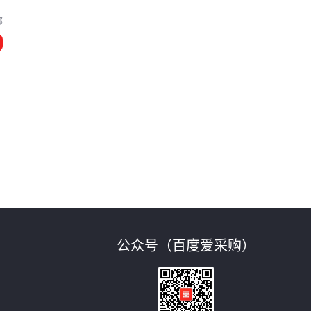
郸
选
公众号（百度爱采购）