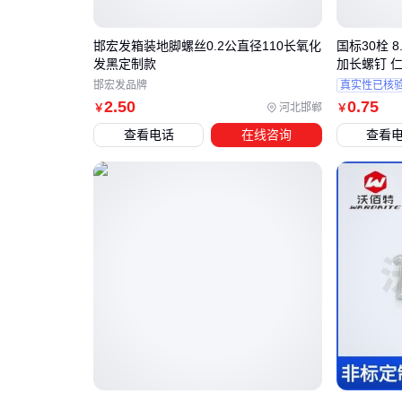
邯宏发箱装地脚螺丝0.2公直径110长氧化
国标30栓 
发黑定制款
加长螺钉 
邯宏发品牌
真实性已核
2
.50
0
.75
河北邯郸
￥
￥
查看电话
在线咨询
查看