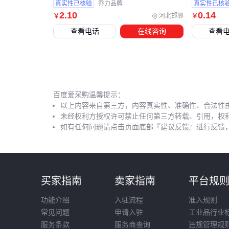
真实性已核验
乔力品牌
真实性已核
2
.10
0
.14
河北邯郸
￥
￥
查看电话
在线咨询
查看
百度爱采购温馨提示：
以上内容来自第三方，内容真实性、准确性、合法性
未经权利方授权许可禁止任何第三方转载、引用，权
如有任何问题请点击页面底部『建议反馈』进行反馈
买家指南
卖家指南
平台规
功能介绍
入驻流程
准入规则
常见问题
申请入驻
工业品行业
服务条款
服务商查询
违规管理规