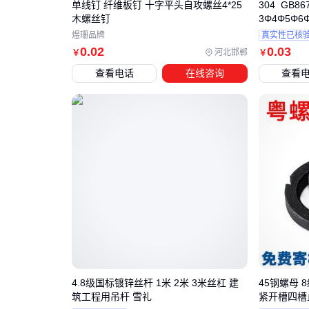
单线钉 纤维板钉 十字平头自攻螺丝4*25
304 GB
木螺丝钉
3Φ4Φ5Φ6
煜珊品牌
真实性已核
0
.02
0
.03
河北邯郸
￥
￥
查看电话
在线咨询
查看
4.8级国标镀锌丝杆 1米 2米 3米丝杠 建
45钢螺母 
筑工程用吊杆 雪礼
紧开槽四槽