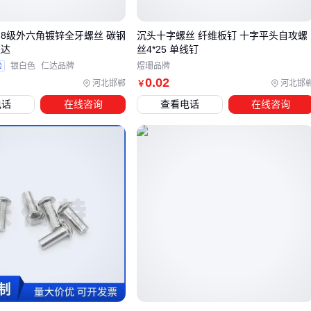
异的耐腐蚀性成为更可靠的选择。
振动环境：如机械设备或车辆部件，需要更高强度的螺丝，
8.8级外六角镀锌全牙螺丝 碳钢
沉头十字螺丝 纤维板钉 十字平头自攻螺
如内六角螺丝，以确保紧固效果。
仁达
丝4*25 单线钉
验
银白色
仁达品牌
煜珊品牌
除了环境因素，螺丝的头型也是选型的关键。十字槽螺丝适合
0
.02
河北邯郸
河北邯
￥
手动安装，操作简便；内六角螺丝则更适合需要高扭矩的场
电话
在线咨询
查看电话
在线咨询
合，如机械设备的紧固。选择合适的头型不仅能提高安装效
率，还能避免因工具不匹配导致的安装问题。
最后，考虑螺丝的配套工具。例如，内六角螺丝需要对应的内
六角
扳手
，而十字槽螺丝则需要十字批头。提前确认工具匹
配性，可以避免采购后的使用困扰。
四、工具不匹配，再好的螺丝也难发挥效果
选择M6x25螺丝后，配套工具的选择往往被忽视，但这是确保
安装效率和紧固效果的关键。不同头型（如十字槽、内六角）
需要匹配对应的
螺丝刀
或扳手，否则可能导致打滑或扭矩不