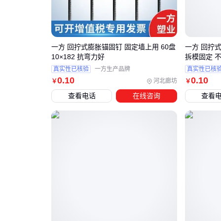
一方 回拧式膨胀锚固钉 固定墙上用 60盘
一方 回拧式
10×182 抗弯力好
拆模固定 
真实性已核验
一方生产品牌
真实性已核
0
.10
0
.10
河北廊坊
￥
￥
查看电话
在线咨询
查看