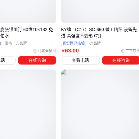
内六角头适合高扭矩紧固但需要专用工具
十字槽头通用性强却可能在反复拆装后打滑
平头与圆头的选择关乎安装后的表面平整度
膨胀锚固钉 60盘10×182 免
KY牌 （C17）SC-660 做工精细 设备先
不怕水
进 高强度不变形 C钉
这些差异解释了为何同规格螺丝在振动环境、腐蚀场景或高频
验
廊坊一方品牌
真实性已核验
KY品牌
维护需求中表现迥异，接下来我们将具体分析不同应用场景的
63
.00
河北秦皇岛
广东东
￥
选型策略。
电话
在线咨询
查看电话
在线咨询
三、如何根据使用环境选择M6x25螺丝？
选择M6x25螺丝时，首先要明确具体的使用环境。不同的应用
场景对螺丝的材质、头型和功能有着不同的要求。例如，室内
家具安装和户外设备固定所需的螺丝类型就有明显差异。
室内紧固：如家具组装、电器安装等，通常对防腐要求较
低，可以选择普通镀锌螺丝，成本较低且能满足基本需求。
户外设备：暴露在潮湿或腐蚀性环境中，不锈钢螺丝因其优