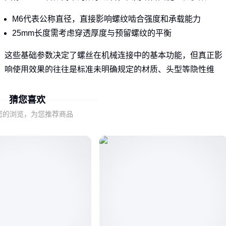
M6代表公称直径，直接影响螺纹啮合强度和承载能力
25mm长度需考虑穿透厚度与预留螺纹的平衡
这些基础参数决定了螺丝在机械连接中的基本功能，但真正影
响使用效果的往往是标准未明确规定的材质、头型等隐性维
度。
猜您喜欢
二、材质与头型：那些规格参数表不会告诉你的关键差
您的浏览，为您推荐商品
异
相同M6x25规格下，不同材质的性能分水岭：
不锈钢抗腐蚀性强但成本较高，适合潮湿环境
碳钢镀锌在常规环境中性价比更突出
合金钢提供更高强度却可能牺牲防锈能力
头型选择同样影响使用效率：