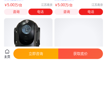
5
.00
5
.00
￥
万
/台
￥
万
/台
江苏南京
江苏南京
咨询
电话
咨询
电话
立即咨询
获取底价
主页
机器人无线图传系统 视频终端系
电话录音监管系统 康优凯欣
统无线图传 系统稳定
KYKX8000 IP电话录音系统 出售
5800
.00
8560
.00
￥
/台
￥
/台
广东深圳
江苏南京
咨询
电话
咨询
电话