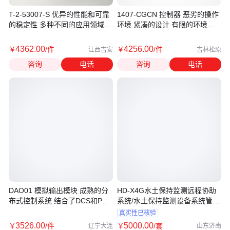
T-2-53007-S 优异的性能和可靠
1407-CGCN 控制器 恶劣的操作
的稳定性 多种不同的应用领域
环境 紧凑的设计 有限的环境中
控制器
使用
4362
.00
4256
.00
￥
/件
￥
/件
江西吉安
吉林松原
咨询
电话
咨询
电话
DAO01 模拟输出模块 成熟的分
HD-X4G水土保持监测远程协助
布式控制系统 结合了DCS和PLC
系统/水土保持监测设备系统管理
的优点
平台
真实性已核验
3526
.00
5000
.00
￥
/件
￥
/套
辽宁大连
山东济南