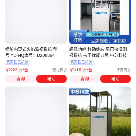
锅炉内窥式火焰监视系统 型
超低功耗 移动终端 旱田虫情测
号:YD-NQ库号：D208864
报系统 抗干扰能力强 中苏科技
真实性已核验
真实性已核验
3
.85
5
.00
￥
万
/台
￥
万
/台
河北廊坊
江苏南京
咨询
电话
咨询
电话