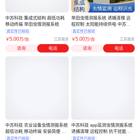
中苏科技 集成式结构 超低功耗
旱田虫情测报系统 诱捕清理 远
移动终端 旱田虫情测报系统
程控制 太阳能持续供电 中苏科
技
真实性已核验
真实性已核验
5
.00
5
.00
￥
万
/台
￥
万
/台
江苏南京
江苏南京
咨询
电话
咨询
电话
中苏科技 农业设备虫情测报系统
中苏科技 app监测虫情测报系统
超低功耗 移动终端 安装简便 寿
诱捕清理 远程控制 抗干扰能力
命持久
强
真实性已核验
真实性已核验