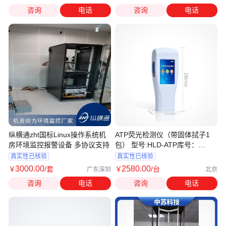
咨询
电话
咨询
电话
纵横通zht国标Linux操作系统机
ATP荧光检测仪（带固体拭子1
房环境监控报警设备 多协议支持
包） 型号:HLD-ATP库号：
M218944
真实性已核验
真实性已核验
3000
.00
2580
.00
￥
/套
￥
/台
广东深圳
北京
咨询
电话
咨询
电话