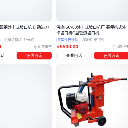
三、如何根据加工需求匹配刀柄热胀机类型？
刀柄热胀机的选型需优先匹配加工场景的核心需求。
高频加热
刀柄机
适合需要快速换刀的高效产线，而
烧结式热胀刀柄
在高速加工时能提供更好的动平衡性能。
76碳钢外卡式坡口机 自动进刀
供应ISC-63外卡式坡口机厂 买便携式外
卡坡口机C型管道坡口机
精密模具加工：优先选择
热胀式刀柄机
，其热胀冷缩原理
验
金属切割机
外卡式
真实性已核验
内涨式
便携式
0
5500
.00
山东济宁
山东济
能确保刀柄与刀具的同心度，适合高精度铣削
￥
大批量粗加工：可考虑
机械夹紧刀柄
或
液压刀柄机
，牺
电话
在线咨询
查看电话
在线咨询
牲部分精度换取更快的换刀效率
复合材料切削：需搭配
刀柄冷却机
控制温度，避免材料因
热变形影响加工质量
当加工深度超过标准刀柄长度时，
后拉式收缩刀柄
比传统热
胀刀柄更能保持刚性。而数控雕刻机等小型设备则更适合紧凑
型
热缩刀柄机
，避免设备空间浪费。
需要特别注意的是，
BT50热胀刀柄
与
高速机热胀刀柄
的夹
持力差异明显。前者适合重切削场景，后者则更注重转速与精