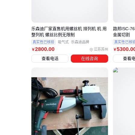
乐森迪厂家直售机用螺丝机 排列机 机 用
路邦ISC-
整列机 螺丝比例无限制
金属切割
真实性已核验
吸气式
乐森迪品牌
真实性已核
2800
.00
5300
.0
江苏苏州
￥
￥
查看电话
在线咨询
查看