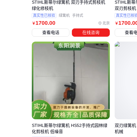
STIHL斯蒂尔绿篱机 双刃手持式剪枝机
STIHL斯
绿化修枝机
双刃剪枝机
真实性已核验
绿篱机
手持式
真实性已核
1700
.00
1700
.0
北京
￥
￥
查看电话
在线咨询
查看
STIHL斯蒂尔绿篱机 HS52手持式园林绿
双刃绿篱机
化剪枝机 低噪音
机械