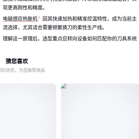
现更高刚性和精度。
电磁感应热胀机
因其快速加热和精准控温特性，成为当前主
流选择，尤其适合需要频繁换刀的柔性生产线。
理解这一原理后，选型重点应转向设备如何匹配你的刀具系统
（如BT50或
HSK热胀刀柄
）和加工节拍要求。
猜您喜欢
二、哪些参数真正影响热胀机使用效果？
您的浏览，为您推荐商品
加热效率差异直接影响换刀时间——部分设备通过优化线圈设
计实现快速均匀加热，这对批量加工场景尤为关键。
温度控制精度决定了重复装夹的一致性，粗糙的控温可能导致
刀具过早磨损或夹持力下降。
设备兼容性常被忽视：确认热胀机是否支持你现有刀柄的材质
和尺寸范围，避免后期改造额外成本。