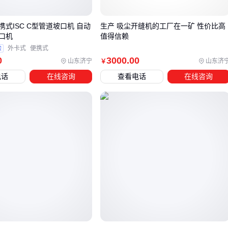
度平衡。选型时应根据主轴接口类型和加工参数反向验证刀柄
规格。
式ISC C型管道坡口机 自动
生产 吸尘开缝机的工厂在一矿 性价比高
口机
值得信赖
对于需要频繁切换刀具的多品种小批量生产，建议配置独立的
验
外卡式
便携式
刀柄冷却机缩短工艺间隔。而连续作业的产线则需关注热胀刀
0
3000
.00
山东济宁
山东济
￥
柄机的持续工作稳定性，避免因温升导致精度漂移。
电话
在线咨询
查看电话
在线咨询
四、刀柄热胀机配套设备：避免买完主设备才发现的新
问题
采购刀柄热胀机后，实际使用中常遇到两类配套问题：一是刀
柄装卸效率受限于手动工具，二是长期存放时刀柄锈蚀影响精
度。
装卸环节：传统扳手容易打滑损伤刀柄锥面，建议搭配
CNC
刀柄拆卸工具
或
数控拆刀器
，避免因操作不当导致主轴
损坏
防锈管理：潮湿车间环境应定期使用
刀柄防锈油
，特别是