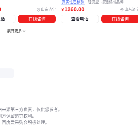
真实性已核验
轻便型
振远机械品牌
散热系统检查：翅片管或
油冷散热器
的通风孔需保持畅
0
1260
.00
山东济宁
山东济
￥
通，连续作业时注意温度报警
电话
在线咨询
查看电话
在线咨询
刀柄装入前务必检查锥面清洁度，微小铁屑都会导致径向跳动
展开更多
超标。建议配备磁性拾取器快速清理主轴锥孔，并用
刀柄测量
仪
定期检测夹持状态。
选择刀柄热胀机时，既要关注加热功率和温度控制精度等核心
参数，也要根据车间环境考虑防锈方案，同时预留刀具预调设
备的预算。小批量柔性生产可优先考虑操作便捷性，而自动化
产线则需要强化配套设备的系统集成能力。
由来源第三方负责，仅供您参考。
利方保留追究权利。
，百度爱采购会积极处理。