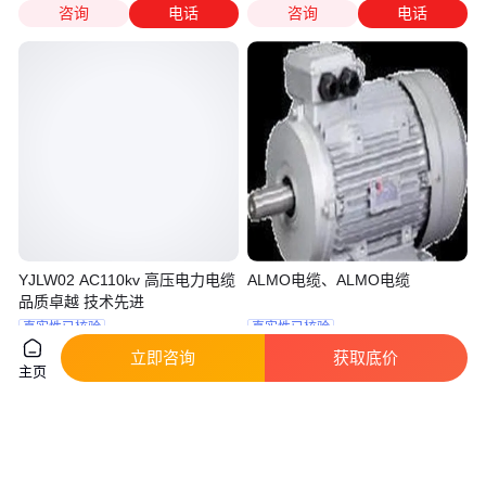
咨询
电话
咨询
电话
YJLW02 AC110kv 高压电力电缆
ALMO电缆、ALMO电缆
品质卓越 技术先进
真实性已核验
真实性已核验
482
.33
924
.00
￥
/米
￥
/件
广东广州
上海
立即咨询
获取底价
主页
咨询
电话
咨询
电话