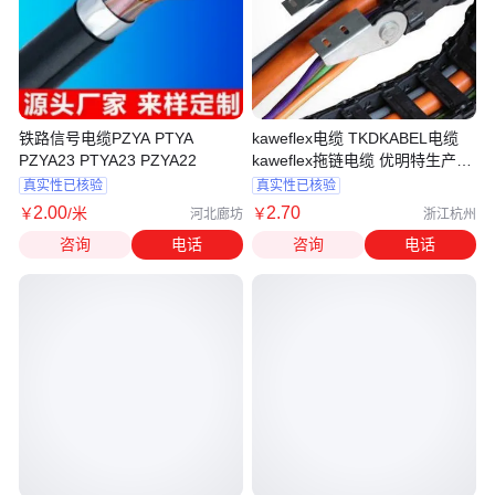
铁路信号电缆PZYA PTYA
kaweflex电缆 TKDKABEL电缆
PZYA23 PTYA23 PZYA22
kaweflex拖链电缆 优明特生产厂
家
真实性已核验
真实性已核验
2
.00
2
.70
￥
/米
￥
河北廊坊
浙江杭州
咨询
电话
咨询
电话