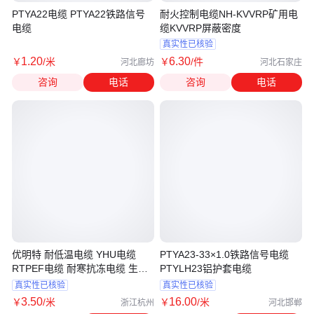
PTYA22电缆 PTYA22铁路信号
耐火控制电缆NH-KVVRP矿用电
电缆
缆KVVRP屏蔽密度
真实性已核验
1
.20
6
.30
￥
/米
￥
/件
河北廊坊
河北石家庄
咨询
电话
咨询
电话
优明特 耐低温电缆 YHU电缆
PTYA23-33×1.0铁路信号电缆
RTPEF电缆 耐寒抗冻电缆 生产
PTYLH23铝护套电缆
厂家
真实性已核验
真实性已核验
3
.50
16
.00
￥
/米
￥
/米
浙江杭州
河北邯郸