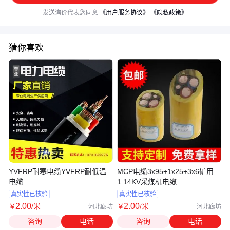
发送询价代表您同意
《用户服务协议》
《隐私政策》
猜你喜欢
YVFRP耐寒电缆YVFRP耐低温
MCP电缆3x95+1x25+3x6矿用
电缆
1.14KV采煤机电缆
真实性已核验
真实性已核验
2
.00
2
.00
￥
/米
￥
/米
河北廊坊
河北廊坊
咨询
电话
咨询
电话