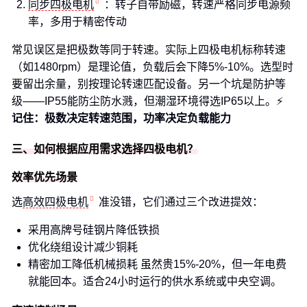
同步四极电机
：转子自带励磁，转速严格同步电源频
率，多用于精密传动
常见误区是把极数等同于转速。实际上四极电机标称转速
（如1480rpm）是理论值，负载后会下降5%-10%。选型时
要留出余量，别按理论转速匹配设备。另一个坑是防护等
级——IP55能防尘防水溅，但潮湿环境得选IP65以上。⚡
记住：极数决定转速范围，功率决定负载能力
三、如何根据应用需求选择四极电机？
效率优先场景
选
高效四极电机
准没错，它们通过三个改进提效：
采用高牌号硅钢片降低铁损
优化绕组设计减少铜耗
精密加工降低机械损耗 虽然贵15%-20%，但一年电费
就能回本。适合24小时运行的供水系统或中央空调。