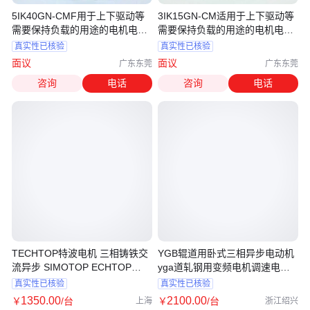
5IK40GN-CMF用于上下驱动等
3IK15GN-CM适用于上下驱动等
需要保持负载的用途的电机电源
需要保持负载的用途的电机电源
控制刹车动作
控制刹车动作
真实性已核验
真实性已核验
面议
面议
广东东莞
广东东莞
咨询
电话
咨询
电话
TECHTOP特波电机 三相铸铁交
YGB辊道用卧式三相异步电动机
流异步 SIMOTOP ECHTOP
yga道轧钢用变频电机调速电机
ADDA TEC MOTOR
YGP
真实性已核验
真实性已核验
1350
.00
2100
.00
￥
/台
￥
/台
上海
浙江绍兴