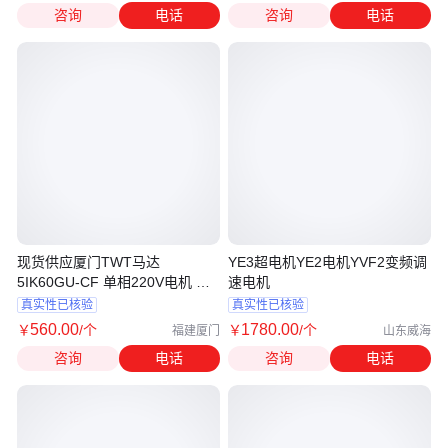
咨询
电话
咨询
电话
现货供应厦门TWT马达
YE3超电机YE2电机YVF2变频调
5IK60GU-CF 单相220V电机 东
速电机
炜庭TWT电机
真实性已核验
真实性已核验
560
.00
1780
.00
￥
/个
￥
/个
福建厦门
山东威海
咨询
电话
咨询
电话