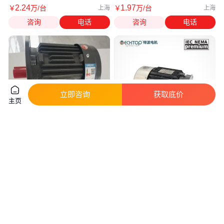
2
.24
1
.97
￥
万
/台
￥
万
/台
上海
上海
咨询
电话
咨询
电话
立即咨询
获取底价
主页
德东电机 YE3-200L1-6 18.5KW
SIMOTOP MOTOR 特波电机
高效率三相异步电动机
T3A90L-4 1.5KW 230/400V
50/60HZ B5
真实性已核验
真实性已核验
4754
.00
2200
.00
￥
/台
￥
/台
上海
广东东莞
咨询
电话
咨询
电话