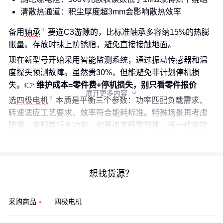
清散热通道：积尘厚度超3mm会影响散热效率
备用
轴承
要选C3游隙的，比标准轴承多容纳15%的热膨
胀量。存放时抹上防锈脂，避免直接接触地面。
现在新型号开始采用智能监测系统，通过振动传感器和温
度探头预测故障。虽然贵30%，但能避免非计划停机损
失。👉
维护成本=零件费+停机损失，别只看零件报价
展开更多内容

选
四极电机
本质是平衡三个参数：功率匹配负载需求、
转速适应工艺要求、效率符合能耗标准。特殊场景再考虑
防爆、变频等衍生功能。如果追求极致节能，新一代
高效
节能四极电机
的IE5能效值得关注。
想找货源？
采购商品