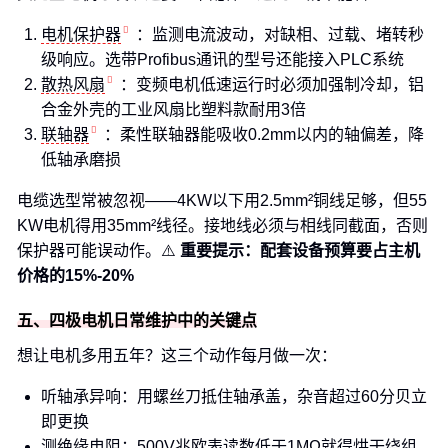
电机保护器
：监测电流波动，对缺相、过载、堵转秒
级响应。选带Profibus通讯的型号还能接入PLC系统
散热风扇
：变频电机低速运行时必须加强制冷却，铝
合金外壳的工业风扇比塑料款耐用3倍
联轴器
：柔性联轴器能吸收0.2mm以内的轴偏差，降
低轴承磨损
电缆选型常被忽视——4KW以下用2.5mm²铜线足够，但55
KW电机得用35mm²线径。接地线必须与相线同截面，否则
保护器可能误动作。⚠️
重要提示：配套设备预算要占主机
价格的15%-20%
五、四极电机日常维护中的关键点
想让电机多用五年？这三个动作每月做一次：
听轴承异响：用螺丝刀抵住轴承盖，杂音超过60分贝立
即更换
测绝缘电阻：500V兆欧表读数低于1MΩ就得烘干绕组