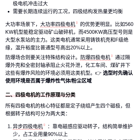
极电机冲击过大
需要长期连续运行的工况，四极结构发热量更均衡
大功率场景下，
大功率四极电机
的优势更明显。比如560
KW机型能稳定驱动矿山破碎机，而4500KW高压型号则是
大型水泵站的主力。这类电机通常采用铸铁机壳和F级绝
缘，温升裕度比普通型号高出20%以上。
防爆场合则要关注特殊结构设计。
防爆四极电机
通过隔
爆外壳和全密封轴承阻止火花外泄，化工车间、煤矿井下
这些有爆炸风险的环境必须用这类机型。👉
选型时先确认
使用环境是否属于爆炸性气体/粉尘区域
二、四极电机的工作原理与分类
所有四极电机的核心特征都是定子绕组产生四个磁极，但
根据转子结构可分为两大类：
异步四极电机
：靠电磁感应驱动转子，结构简单维护
少，占工业用量90%以上