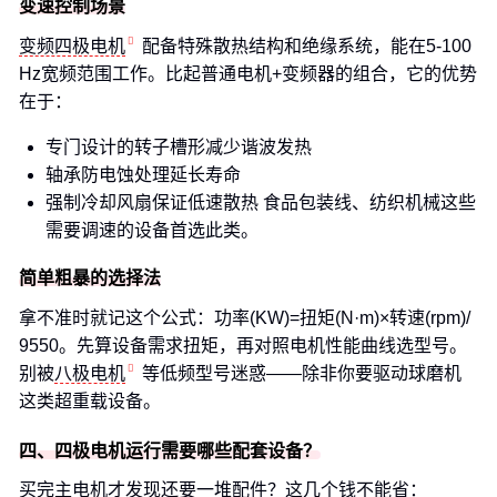
变速控制场景
变频四极电机
配备特殊散热结构和绝缘系统，能在5-100
Hz宽频范围工作。比起普通电机+变频器的组合，它的优势
在于：
专门设计的转子槽形减少谐波发热
轴承防电蚀处理延长寿命
强制冷却风扇保证低速散热 食品包装线、纺织机械这些
需要调速的设备首选此类。
简单粗暴的选择法
拿不准时就记这个公式：功率(KW)=扭矩(N·m)×转速(rpm)/
9550。先算设备需求扭矩，再对照电机性能曲线选型号。
别被
八极电机
等低频型号迷惑——除非你要驱动球磨机
这类超重载设备。
四、四极电机运行需要哪些配套设备？
买完主电机才发现还要一堆配件？这几个钱不能省：