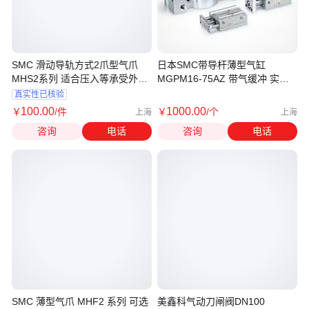
SMC 滑动导轨方式2爪型气爪
日本SMC带导杆薄型气缸
MHS2系列 适合压入等承受外力
MGPM16-75AZ 带气缓冲 实现
的作业
节省空间
真实性已核验
100
.00
1000
.00
￥
/件
￥
/个
上海
上海
咨询
电话
咨询
电话
SMC 薄型气爪 MHF2 系列 可选
美鑫科气动刀闸阀DN100