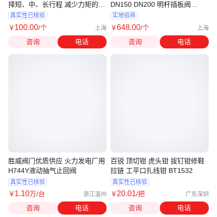
择短、中、长行程 减少力矩的产
DN150 DN200 明杆插板阀
生
PZ673W-10P碳钢 不锈
真实性已核验
实地验商
100
.00
648
.00
￥
/个
￥
/个
上海
上海
咨询
电话
咨询
电话
胜威阀门优质供应 火力发电厂用
百锐 顶切钳 虎头钳 拔钉钳修鞋
H744Y液动抽气止回阀
拉链 工平口扎线钳 BT1532
真实性已核验
真实性已核验
1
.10
20
.01
￥
万
/台
￥
/把
浙江温州
广东深圳
咨询
电话
咨询
电话