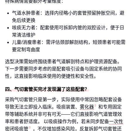
特殊病情需要额外考量维度：
气道水肿患者：选择内径略小的套管预留肿胀空间，避
免后续更换
咳痰无力者：配套使用可拆卸内管的双腔设计，便于日
常清洁维护
儿童/消瘦患者：需评估颈部解剖结构，短颈患者可能需
要定制弯曲度
选型决策需始终围绕患者气道解剖特点和护理资源配备。
下一步需要同步考虑的是配套吸引设备与固定系统的协同
性，这直接影响临床使用的便捷性和安全性。
四、气切套管买完才发现漏了这些配套？
采购气切套管只是第一步，实际使用中常因忽略配套设备
导致无法立即投入临床。吸痰装置、
雾化器
和专用固定
带等辅助系统并非可有可无——它们直接影响气道管理效
率和患者舒适度。 以吸痰操作为例，若未同步配备
一次性
密闭吸痰管
，不仅增加感染风险，反复拆卸气切套管还