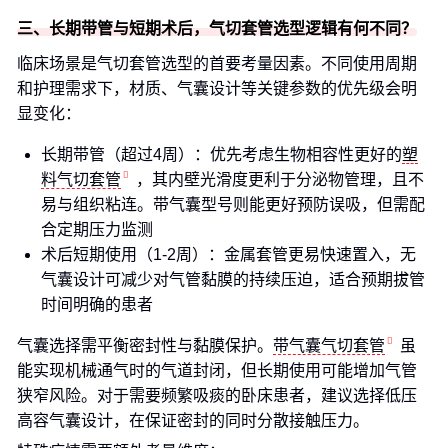
三、长期带管与短期术后，气切套管选型逻辑有何不同？
临床场景是气切套管选型的首要考量因素。不同使用周期
和护理需求下，材质、气囊设计等关键参数的优先级会明
显变化：
长期带管（超过4周）：优先考虑生物相容性更好的
塑
料气切套管
，其内壁光滑度更利于分泌物管理，且不
易与组织粘连。带气囊型号则能更好预防误吸，但需配
合定期压力监测
术后短期使用（1-2周）：金属套管更易快速置入，无
气囊设计可减少对气管黏膜的持续压迫，适合预期拔管
时间明确的患者
气囊选择需平衡密封性与黏膜保护。
带气囊气切套管
虽
能实现机械通气时的气道封闭，但长期使用可能增加气管
狭窄风险。对于需要频繁吸痰的卧床患者，建议选择低压
高容气囊设计，在保证密封的同时分散接触压力。