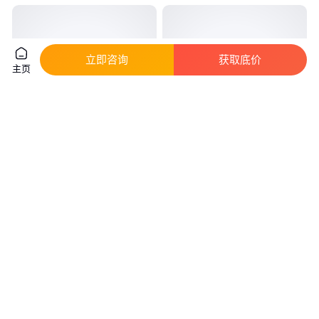
立即咨询
获取底价
主页
IZUMI泉精器S7-K50充电式电缆
鸿光 抽气止回阀H664Y 焊接 活
剪棘轮切刀切割钳
塞式 耐高温钢 用于水蒸汽管道
1
.92
330
.00
￥
万
/把
￥
/台
山东青岛
浙江温州
咨询
电话
咨询
电话