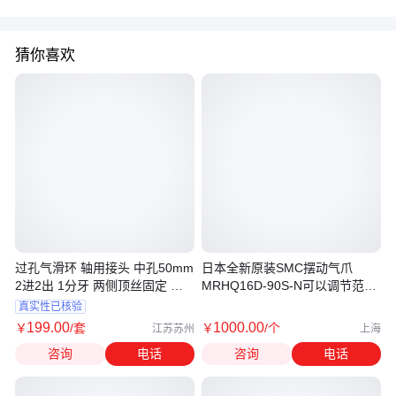
猜你喜欢
过孔气滑环 轴用接头 中孔50mm
日本全新原装SMC摆动气爪
2进2出 1分牙 两侧顶丝固定 旋
MRHQ16D-90S-N可以调节范围
转导气
和角度
真实性已核验
199
.00
1000
.00
￥
/套
￥
/个
江苏苏州
上海
咨询
电话
咨询
电话