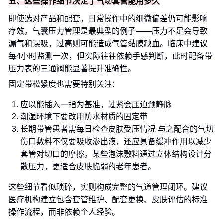
五、这些操作细节决定了气切套管能用多久
即使选对产品和配套，日常操作中的细微偏差仍可能影响
疗效。气囊压力管理是最典型的例子——压力不足会导致
漏气和误吸，过高则可能造成气管黏膜缺血。临床中建议
每4小时监测一次，但实际往往依赖手感判断，此时配备带
压力表的三通阀能显著提升准确性。
固定带松紧度也需要特别关注：
应以能插入一指为基准，过紧会压迫颈静脉
潮湿环境下要改用防水材质的固定带
长期带管患者需每日检查皮肤受压情况 与之配合的气切
伤口敷料不仅要吸收渗出液，还应具备缓冲作用以减少
套管对切口的摩擦。某些泡沫敷料通过立体结构设计分
散压力，更适合皮肤脆弱的老年患者。
这些细节看似琐碎，实则构成完整的气道管理闭环。建议
医疗机构建立包含套管维护、配套更换、皮肤评估的标准
操作流程，而非依赖个人经验。