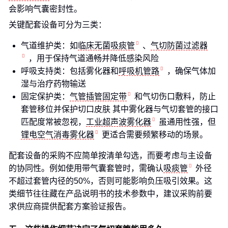
会影响气囊密封性。
关键配套设备可分为三类：
气道维护类：如
临床无菌吸痰管
、
气切防菌过滤器
，用于保持气道通畅并降低感染风险
呼吸支持类：包括雾化器和
呼吸机管路
，确保气体加
湿与治疗药物输送
固定保护类：
气管插管固定带
和气切伤口敷料，防止
套管移位并保护切口皮肤 其中雾化器与气切套管的接口
匹配度常被忽视，
工业超声波雾化器
虽通用性强，但
锂电空气消毒雾化器
更适合需要频繁移动的场景。
配套设备的采购不应简单按清单勾选，而要考虑与主设备
的协同性。例如使用带气囊套管时，需确认
吸痰管
外径
不超过套管内径的50%，否则可能影响负压吸引效果。这
类细节往往藏在产品说明书的技术参数中，建议采购前要
求供应商提供配套方案验证报告。