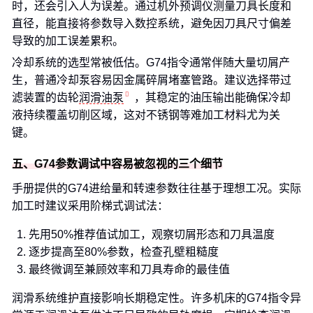
时，还会引入人为误差。通过机外预调仪测量刀具长度和
直径，能直接将参数导入数控系统，避免因刀具尺寸偏差
导致的加工误差累积。
冷却系统的选型常被低估。G74指令通常伴随大量切屑产
生，普通冷却泵容易因金属碎屑堵塞管路。建议选择带过
滤装置的齿轮
润滑油泵
，其稳定的油压输出能确保冷却
液持续覆盖切削区域，这对不锈钢等难加工材料尤为关
键。
五、G74参数调试中容易被忽视的三个细节
手册提供的G74进给量和转速参数往往基于理想工况。实际
加工时建议采用阶梯式调试法：
先用50%推荐值试加工，观察切屑形态和刀具温度
逐步提高至80%参数，检查孔壁粗糙度
最终微调至兼顾效率和刀具寿命的最佳值
润滑系统维护直接影响长期稳定性。许多机床的G74指令异