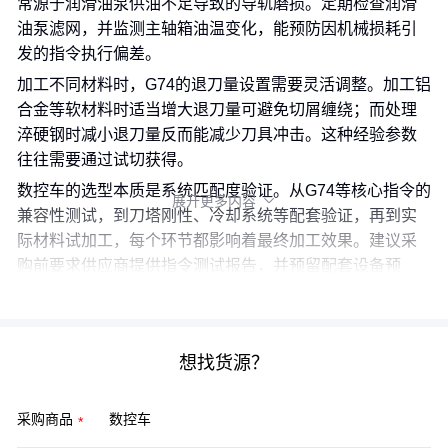
常源于润滑油泵供油不足导致的导轨磨损。定期检查润滑
油泵滤网，并监测主轴箱油温变化，能预防因机械损耗引
发的指令执行偏差。
加工不同材料时，G74的退刀量设置需要灵活调整。加工铝
合金等软材料时适当增大退刀量可避免切屑缠绕；而处理
淬硬钢时减小退刀量反而能减少刀具冲击。这种经验参数
往往需要通过试切获得。
数控车的选型本质是系统匹配度验证。从G74等核心指令的
展开更多内容

兼容性测试，到刀塔刚性、冷却系统等配套验证，再到实
际材料试加工，每个环节都影响着最终加工效果。建议采
购前要求供应商提供指令测试报告，并预留配套设备预
算，才能确保数控车发挥预期性能。
想找货源？
采购商品