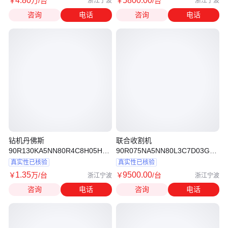
4
.80
5800
.00
￥
万
/台
￥
/台
浙江宁波
浙江宁波
咨询
电话
咨询
电话
钻机丹佛斯
联合收割机
90R130KA5NN80R4C8H05HCA353520
90R075NA5NN80L3C7D03GLA42
液压泵
液压泵
真实性已核验
真实性已核验
1
.35
9500
.00
￥
万
/台
￥
/台
浙江宁波
浙江宁波
咨询
电话
咨询
电话