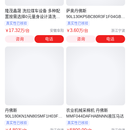
隆茂鑫晟 洗拉煤车设备 多种配
萨奥丹佛斯
置按需选择0元量身设计清洗方
90L130KP5BC80R3F1F04GBA35
案
液压泵
真实性已核验
真实性已核验
17
.32
3
.60
￥
万
/台
￥
万
/台
安徽阜阳
浙江宁波
咨询
电话
咨询
电话
丹佛斯
农业机械采棉机 丹佛斯
90L180KN1NN80SMF1H03FAC353524
MMF044DAFHABNNN液压马达
液压泵
真实性已核验
真实性已核验