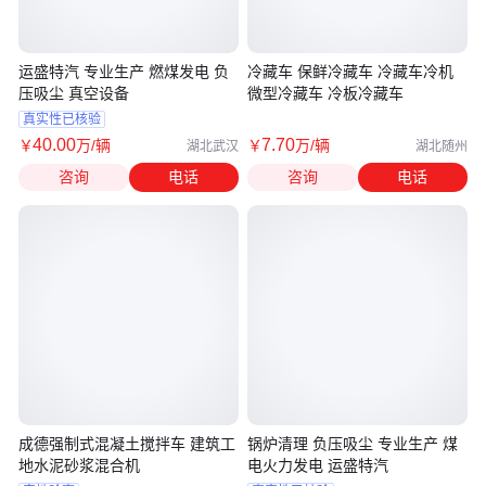
运盛特汽 专业生产 燃煤发电 负
冷藏车 保鲜冷藏车 冷藏车冷机
压吸尘 真空设备
微型冷藏车 冷板冷藏车
真实性已核验
40
.00
7
.70
￥
万
/辆
￥
万
/辆
湖北武汉
湖北随州
咨询
电话
咨询
电话
成德强制式混凝土搅拌车 建筑工
锅炉清理 负压吸尘 专业生产 煤
地水泥砂浆混合机
电火力发电 运盛特汽