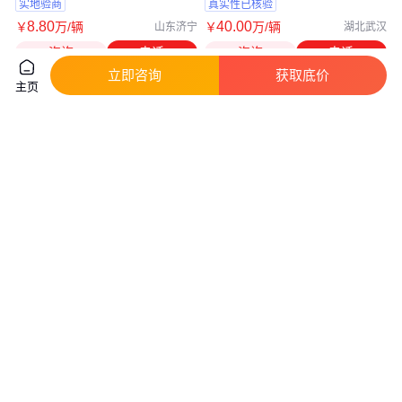
实地验商
真实性已核验
8
.80
40
.00
￥
万
/辆
￥
万
/辆
山东济宁
湖北武汉
咨询
电话
咨询
电话
立即咨询
获取底价
主页
运盛特汽 煤电火力发电 船舱、
分离式吸污车_吸污车_多功能吸
沟槽 真空吸尘设备 专用
污车_生产厂家
真实性已核验
40
.00
8
.76
￥
万
/辆
￥
万
/辆
湖北武汉
湖北随州
咨询
电话
咨询
电话