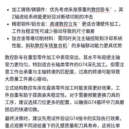
加工铸铁/铸钢件：优先考虑床身厚重的
数控卧车
，其
Z轴进给系统能更好应对断续切削的冲击
精密铜件/铝合金：
高速数控立车
更适合薄壁件加工，
工作台稳定性可减少振动导致的尺寸偏差
钛合金等难切削材料：需同时关注主轴扭矩和冷却系统
性能，
斜轨数控车铣复合机
的多轴联动能力更具优势
数控卧车在重型零件加工中表现突出，其水平布局使主轴
受力更均匀，特别适合长轴类零件的G74深孔加工。但需注
意工作台承重与主轴转速的匹配度，过高的转速可能导致
大质量工件离心振动。
立式结构数控车床在盘类零件加工时能发挥更好效果，工
件自重有助于提高装夹稳定性。对于需要频繁更换刀具的
工序，建议选择刀位更多的配置，以确保G74循环中刀具磨
损后的快速切换。
最终决策时，建议先用试件验证G74指令的实际执行效果，
重点观察不同进给量下的孔壁质量和刀具寿命，这将比单