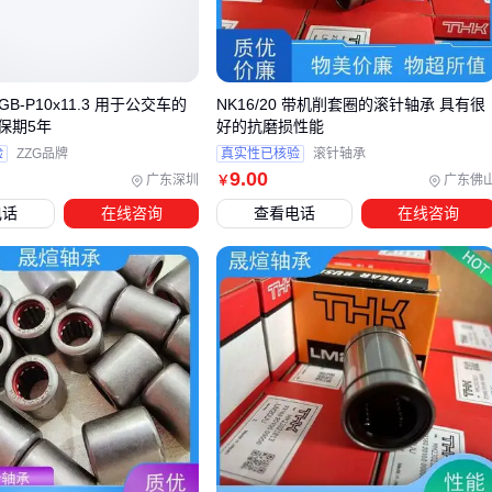
原厂ECU的加密等级影响参数改写深度
发动机工况传感器的精度会反馈修正插头信号
燃油添加剂协同型产品则需要考虑：
RGB-P10x11.3 用于公交车的
NK16/20 带机削套圈的滚针轴承 具有很
保期5年
好的抗磨损性能
当地燃油基础辛烷值与添加剂提升空间的匹配度
验
ZZG品牌
真实性已核验
滚针轴承
喷油嘴积碳程度对混合均匀性的影响
9
.00
广东深圳
广东佛
￥
长期使用可能涉及的
燃油滤清器
更换频率
电话
在线咨询
查看电话
在线咨询
建议优先查阅车辆维修手册的燃油系统章节，确认ECU是否留
有第三方设备介入的冗余设计，这是选型前最关键的隐性判断
标准。
三、如何根据车辆特性选择适配的辛烷值辅助插头？
选择辛烷值辅助插头时，车辆燃油系统的基础特性是首要考量
因素。不同技术路径的插头对ECU兼容性、燃油标号适应性有
显著差异：