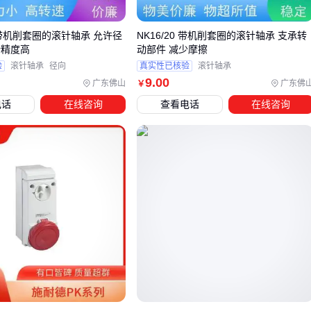
电喷系统较新的车型更适合ECU信号干预型插头，其通过调
整点火提前角间接提升燃烧效率
20 带机削套圈的滚针轴承 允许径
NK16/20 带机削套圈的滚针轴承 支承转
老旧车型或改装车建议优先考虑燃油添加剂协同型，这类产
转精度高
动部件 减少摩擦
验
滚针轴承
径向
真实性已核验
滚针轴承
品对原厂ECU调校依赖较低
9
.00
广东佛山
广东佛
￥
涡轮增压发动机需特别注意插头对进气压力变化的响应速
电话
在线咨询
查看电话
在线咨询
度，避免出现爆震抑制滞后
原厂调校风格同样影响选择决策。运动化调校的车辆本身点火
提前角较激进，添加
辛烷值提升剂
配合基础型插头往往比强
干预型ECU插件更安全；而经济型调校车辆则更适合采用主动
信号修正的插头方案。
当车辆已安装
汽油催化转换器
等尾气处理设备时，需评估插
头工作模式是否会产生冲突。某些ECU干预型产品可能改变空
燃比，进而影响催化转换效率，此时燃油添加剂协同方案或成
为更稳妥的选择。
最终决策应基于OBD诊断接口的实时数据验证。建议先通过专