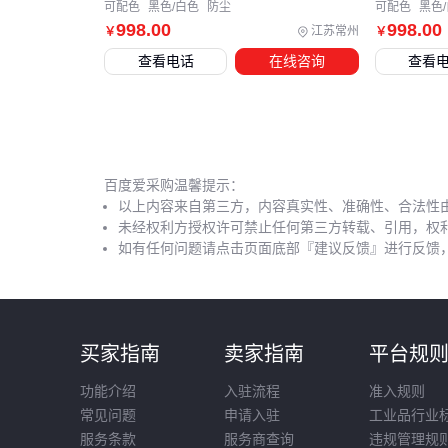
可配色
黑色/白色
防尘
可配色
黑色
998
.00
998
.00
江苏常州
￥
￥
查看电话
在线咨询
查看
百度爱采购温馨提示：
以上内容来自第三方，内容真实性、准确性、合法性
未经权利方授权许可禁止任何第三方转载、引用，权
如有任何问题请点击页面底部『建议反馈』进行反馈
买家指南
卖家指南
平台规
功能介绍
入驻流程
准入规则
常见问题
申请入驻
工业品行业
服务条款
服务商查询
违规管理规