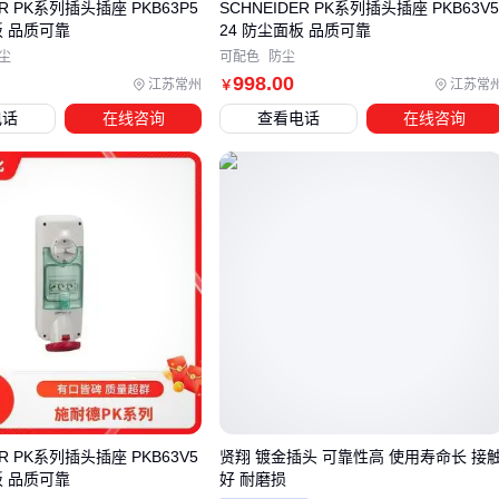
ER PK系列插头插座 PKB63P5
SCHNEIDER PK系列插头插座 PKB63V
业设备读取车辆当前爆震系数和点火提前角数据，再选择对应
板 品质可靠
24 防尘面板 品质可靠
修正区间的插头产品，避免过度修正导致的动力输出不平顺问
尘
可配色
防尘
998
.00
题。
江苏常州
江苏常
￥
电话
在线咨询
查看电话
在线咨询
四、为什么单靠辛烷值辅助插头可能达不到预期效果？
安装辛烷值辅助插头后，许多用户发现发动机性能提升并不明
显，这往往是因为燃油系统的其他环节形成了瓶颈。
燃油压力
调节器
和
点火增强器
是两类关键配套设备：前者确保燃油
喷射压力稳定，后者优化点火时机，两者协同工作才能充分发
挥插头对辛烷值的调节作用。
对于改装程度较深的车辆，还需考虑加装
燃油压力表
实时监
测系统状态。这类仪表能帮助判断燃油泵是否提供足够压力，
以及压力调节器是否正常工作。若检测到压力异常波动，可能
提示需要更换燃油滤清器或清洗油路。
ER PK系列插头插座 PKB63V5
贤翔 镀金插头 可靠性高 使用寿命长 接
板 品质可靠
好 耐磨损
操作时建议佩戴
耐油围裙
等防护装备，避免燃油或清洁剂接