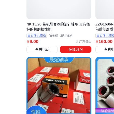
NK 15/20 带机削套圈的滚针轴承 具有很
ZZG1696
好的抗磨损性能
前后侧屏质
真实性已核验
轴承钢
滚针轴承
真实性已核
9
.00
160
.00
广东佛山
￥
￥
查看电话
在线咨询
查看