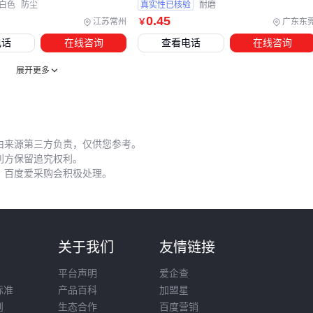
/白色
防尘
真实性已核验
耐磨
触皮肤。配套设备的组合价值在于形成系统级优化，而非简单
0
.45
江苏常州
广东东
￥
叠加功能。
电话
在线咨询
查看电话
在线咨询
五、安装后哪些细节容易导致系统报错？
展开更多
OBD端口冲突是常见问题之一。若车辆已连接其他诊断设备或
改装模块，插入辛烷值辅助插头可能导致通信干扰。建议先用
OBD2诊断工具
检查端口占用情况，必要时通过转接器分流
由来源第三方负责，仅供您参考。
信号。
利方保留追究权利。
燃油标号适配同样关键：
，百度爱采购会积极处理。
低标号燃油车辆需配合插头的辛烷值补偿功能逐步调整
高压缩比发动机应持续监测爆震传感器数据
冬季建议缩短燃油滤清器更换周期
则
关于我们
友情链接
平台声明
爱企查
定期用燃油压力表检查系统压力，能提前发现油泵衰减或调节
标准
产品百科
加盟星
器故障。这些细节操作看似琐碎，实则是避免ECU误判的基
则
生态合作
百度营销