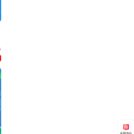
山
全网询价