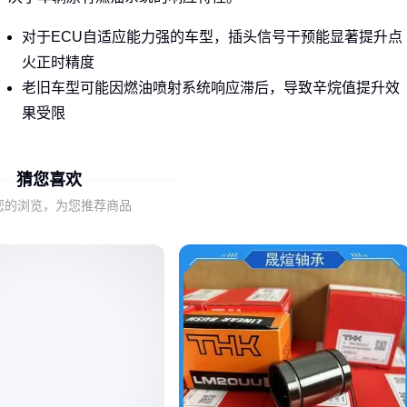
对于ECU自适应能力强的车型，插头信号干预能显著提升点
火正时精度
老旧车型可能因燃油喷射系统响应滞后，导致辛烷值提升效
果受限
市场上常见两类技术路径：通过OBD接口修改ECU参数的电子
猜您喜欢
干预型，以及配合专用燃油添加剂的化学协同型。前者对车辆
电子架构敏感，后者依赖燃油品质的稳定性。
您的浏览，为您推荐商品
判断适配性的首要原则是：先确认车辆ECU是否开放了足够的
参数调整权限，再考虑燃油标号与插头工作范围的匹配度。
二、为什么同款插头在不同车型上效果差异明显？
ECU信号干预型插头的实际效果受三个层面制约：
车辆OBD协议版本决定信号传输的兼容性