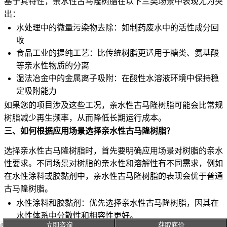
基于其特性，亲水性古马隆树脂在以下三类场景中表现尤为突
出：
水处理中的微量污染物去除：如制药废水中的活性成分回
收
食品工业的提纯工艺：比传统树脂更适用于糖类、氨基酸
等亲水性物质的分离
湿法冶金中的金属离子吸附：在酸性水溶液环境中保持稳
定吸附能力
如果您的项目涉及这些工况，亲水性古马隆树脂可能会比常规
树脂减少再生频率，从而降低长期运行成本。
三、如何根据应用场景选择亲水性古马隆树脂？
选择亲水性古马隆树脂时，首先要明确应用场景对树脂的亲水
性要求。不同场景对树脂的亲水性和溶解性有不同需求，例如
在水性涂料或胶黏剂中，亲水性古马隆树脂的表现会优于普通
古马隆树脂。
水性涂料和胶黏剂：优先选择亲水性古马隆树脂，因其在
水性体系中分散性和相容性更好。
立即咨询
获取底价
主页