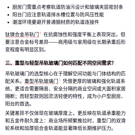
厨房门需重点考察轨道防油污设计和玻璃夹层密封条
阳台门应注意轨道排水槽位置与防风压性能
潮湿环境要避开普通钢材质的轨道连接件
钛镁合金吊轨门
在抗腐蚀性和强度平衡上表现突出，但
要注意合金标号差异——商用级与家用级在长期承重后形
变程度有明显区别。
三、重型与轻型吊轨玻璃门如何匹配不同空间需求？
吊轨玻璃门的选型核心在于理解空间功能与门体结构的匹
配关系。
重型吊轨玻璃门
凭借更厚的玻璃和强化轨道系
统，更适合需要隔音、安全分隔的商业空间或大面积家居
隔断；而轻型款则因灵活轻便的特性，成为小户型厨房、
阳台的首选。
关键差异不仅体现在玻璃厚度上，更反映在轨道承重能力
和五金件耐久度上：商业场所频繁推拉时，重型门的双滑
轮系统和加厚铝合金轨道能显著降低长期维护压力。