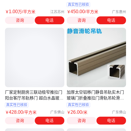
真实性已核验
1
.00
450
.00
￥
万
/平方米
￥
/平方米
江苏苏州
广东惠州
咨询
电话
咨询
电话
厂家定制厨房三联动极窄推拉门
加厚太空铝移门静音吊轨实木门
阳台客厅吊轨移门 超白水晶玻璃
玻璃门折叠推拉门滑轨吊轮滑轮
门
轨道
真实性已核验
真实性已核验
428
.00
26
.00
￥
/平方米
￥
/米
广东佛山
广东佛山
咨询
电话
咨询
电话