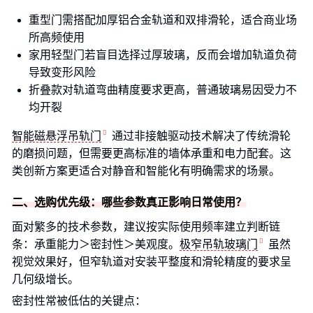
重型门需搭配加厚铝合金轨道和双排滑轮，适合商业场
所高频使用
家用轻型门若盲目选择过厚玻璃，反而会增加轨道负荷
导致变形风险
折叠款对轨道弯曲精度要求更高，普通玻璃易因受力不
均开裂
智能磁悬浮吊轨门
通过非接触驱动技术解决了传统滑轮
的磨损问题，但需要更高标准的墙体承重和电力配套。这
类创新方案更适合对静音和智能化有明确需求的场景。
二、选购优先级：哪些参数真正影响日常使用？
面对繁多的技术参数，建议按实际使用频率建立判断链
条：承重能力＞密封性＞美观度。
极窄吊轨玻璃门
虽然
视觉效果好，但窄轨道对安装平整度和滑轮精度的要求呈
几何级增长。
密封性常被低估的关键点：