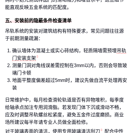
能直观反映五金系统的匹配度。
五、安装前的隐蔽条件检查清单
吊轨系统的安装对建筑结构有特殊要求，常见问题往往源
于前期测量疏漏：
确认墙体为混凝土或实心砖结构，轻质隔墙需预埋
吊轨
门安装支架
测量门洞对角线误差需控制在3mm以内，否则会导致玻
璃门卡顿
地面平整度偏差超过5mm时，建议先做自流平处理再安
装
日常维护中，每月检查滑轮轨道是否有异物堆积，每季度
给轴承点加注专用润滑脂。若发现门体下沉或滑动不畅，
应及时调整吊轨螺丝松紧度，避免五金件过度磨损。商业
场所建议每半年请专业人员做全面检修。
对于玻璃表面的清洁，使用专用
玻璃清洁刮刀
配合中性