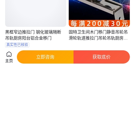
黑框窄边推拉门 钢化玻璃隔断
固特卫生间木门移门静音吊轮吊
吊轨厨房阳台铝合金移门
滑轮轨道推拉门吊轮吊轨厨房滑
轮
真实性已核验
700
.00
99
.00
￥
/平方米
￥
/件
山东青岛
广东广州
立即咨询
获取底价
主页
咨询
电话
咨询
电话