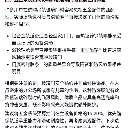
许多用户在选购吊轨玻璃门时容易忽视五金配件的匹配
性，实际上轨道材质与滑轮寿命直接决定了门体的顺滑度
和维护周期。
铝合金轨道更适合轻型家用门，而热镀锌钢轨则能承受
商业场所的频繁滑动
滑轮轴承类型直接影响推拉手感，
重型吊轮
比普通滚
珠轴承更适合宽幅玻璃门
门底密封胶条
的质量差异会导致隔音和防风效果相差
明显
特别要注意的是，玻璃门安全贴纸并非单纯装饰品。在人
员密集的办公场所或家有儿童的住宅，这种防爆膜能有效
降低玻璃碎裂时的飞溅风险。优质产品应具备高透光率和
抗冲击夹层，既不影响采光又能提供额外防护。
建议将五金系统预算控制在主设备价格的15-20%，优先确
保轨道承重能力和滑轮耐磨性，再考虑美观配件。下次选
购时不妨先测试样品门的滑动阻力和噪音水平，这些细节