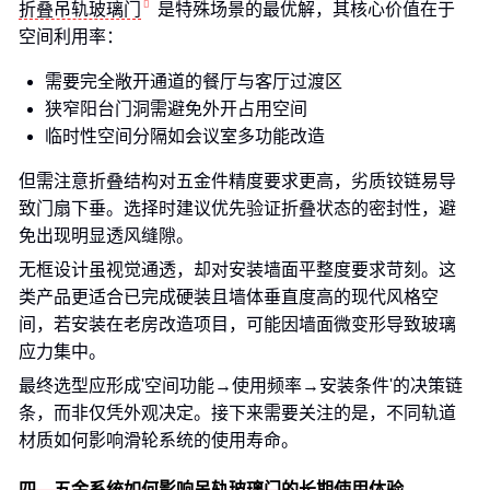
折叠吊轨玻璃门
是特殊场景的最优解，其核心价值在于
空间利用率：
需要完全敞开通道的餐厅与客厅过渡区
狭窄阳台门洞需避免外开占用空间
临时性空间分隔如会议室多功能改造
但需注意折叠结构对五金件精度要求更高，劣质铰链易导
致门扇下垂。选择时建议优先验证折叠状态的密封性，避
免出现明显透风缝隙。
无框设计虽视觉通透，却对安装墙面平整度要求苛刻。这
类产品更适合已完成硬装且墙体垂直度高的现代风格空
间，若安装在老房改造项目，可能因墙面微变形导致玻璃
应力集中。
最终选型应形成'空间功能→使用频率→安装条件'的决策链
条，而非仅凭外观决定。接下来需要关注的是，不同轨道
材质如何影响滑轮系统的使用寿命。
四、五金系统如何影响吊轨玻璃门的长期使用体验