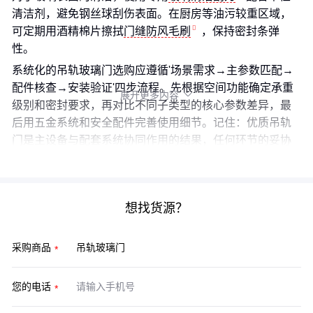
清洁剂，避免钢丝球刮伤表面。在厨房等油污较重区域，
可定期用酒精棉片擦拭
门缝防风毛刷
，保持密封条弹
性。
系统化的吊轨玻璃门选购应遵循'场景需求→主参数匹配→
配件核查→安装验证'四步流程。先根据空间功能确定承重
展开更多内容

级别和密封要求，再对比不同子类型的核心参数差异，最
后用五金系统和安全配件完善使用细节。记住：优质吊轨
门是主设备与配套系统协同作用的结果，任何环节的妥协
都可能影响整体使用寿命。
想找货源？
采购商品
您的电话