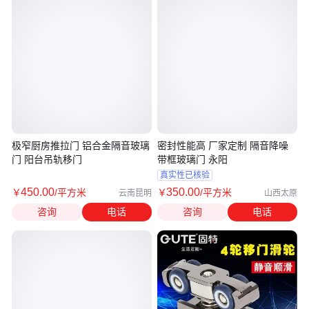
极窄厨房推拉门 铝合金隔音玻璃
密封性能高 厂家定制 隔音降噪
门 阳台吊轨移门
带框玻璃门 永阳
真实性已核验
450
.00
350
.00
￥
/平方米
￥
/平方米
云南昆明
山西太原
咨询
电话
咨询
电话