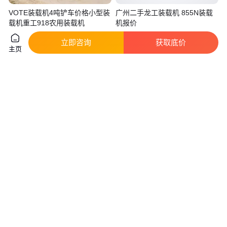
VOTE装载机4吨铲车价格小型装
广州二手龙工装载机 855N装载
载机重工918农用装载机
机报价
真实性已核验
真实性已核验
立即咨询
获取底价
5000
.00
10
.89
￥
/台
￥
万
山东济宁
上海青浦
主页
咨询
电话
咨询
电话
矮脚虎装载机矮棚920铲车隧道
兴远品牌四驱装载机 不锈钢490
作业养殖场用小型四驱厂家
型号 1.6T额定载重
真实性已核验
真实性已核验
5000
.00
2
.98
￥
/台
￥
万
/台
山东济宁
山东烟台