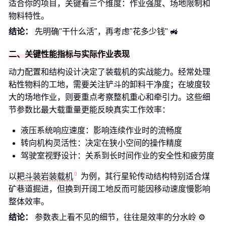
适合你的项目，关键看三个维度：作业强度、场地限制和
物料特性。
结论：
先明确"干什么活"，再考虑"花多少钱" 🚜
二、关键性能指标与实际作业表现
动力配置和结构设计决定了装载机的实战能力。经常处理
粘性物料的工地，需要关注铲斗的卸料干净度；在坡度较
大的场地作业，则要重点考察整机重心和牵引力。这些细
节参数比最大载重量更能反映真实工作效率：
液压系统响应速度：影响连续作业时的流畅度
转向机构灵活性：决定在狭小空间的操作精度
驾驶室视野设计：关系到长时间作业的安全性和疲劳度
以
耙斗装岩装载机
为例，其行星轮传动结构特别适合煤
矿巷道掘进，但换到开阔工地反而可能因移动速度慢影响
整体效率。
结论：
参数表上看不见的细节，往往是效率的分水岭 ⚙️