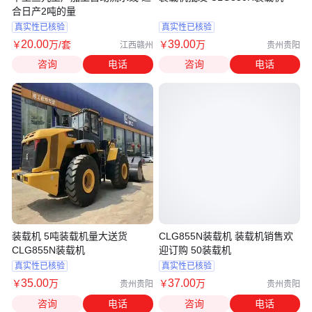
合日产2吨的量
真实性已核验
真实性已核验
20
.00
39
.00
￥
万
/套
￥
万
江西赣州
贵州贵阳
咨询
电话
咨询
电话
装载机 5吨装载机量大送货
CLG855N装载机 装载机销售欢
CLG855N装载机
迎订购 50装载机
真实性已核验
真实性已核验
35
.00
37
.00
￥
万
￥
万
贵州贵阳
贵州贵阳
咨询
电话
咨询
电话