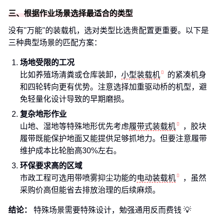
三、根据作业场景选择最适合的类型
没有"万能"的装载机，选对类型比选贵配置更重要。以下是
三种典型场景的匹配方案：
场地受限的工况
比如养殖场清粪或仓库装卸，
小型装载机
的紧凑机身
和四轮转向更有优势。注意选择加重驱动桥的机型，避
免轻量化设计导致的早期磨损。
复杂地形作业
山地、湿地等特殊地形优先考虑
履带式装载机
，胶块
履带既能保护地面又能提供足够抓地力。但要注意履带
维护成本比轮胎高30%左右。
环保要求高的区域
市政工程可选用带喷雾抑尘功能的
电动装载机
，虽然
采购价高但能省去排放治理的后续麻烦。
结论：
特殊场景需要特殊设计，勉强通用反而费钱 💡