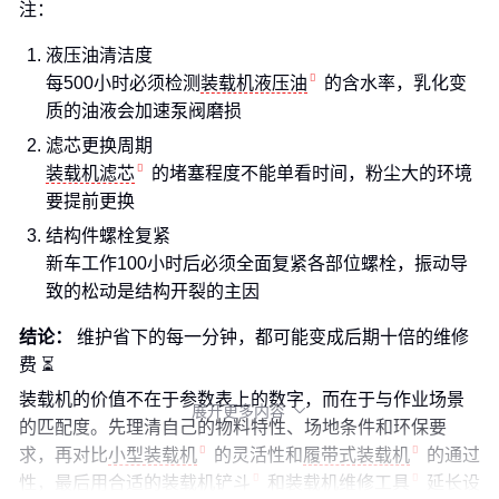
注：
液压油清洁度
每500小时必须检测
装载机液压油
的含水率，乳化变
质的油液会加速泵阀磨损
滤芯更换周期
装载机滤芯
的堵塞程度不能单看时间，粉尘大的环境
要提前更换
结构件螺栓复紧
新车工作100小时后必须全面复紧各部位螺栓，振动导
致的松动是结构开裂的主因
结论：
维护省下的每一分钟，都可能变成后期十倍的维修
费 ⏳
装载机的价值不在于参数表上的数字，而在于与作业场景
展开更多内容

的匹配度。先理清自己的物料特性、场地条件和环保要
求，再对比
小型装载机
的灵活性和
履带式装载机
的通过
性，最后用合适的
装载机铲斗
和
装载机维修工具
延长设