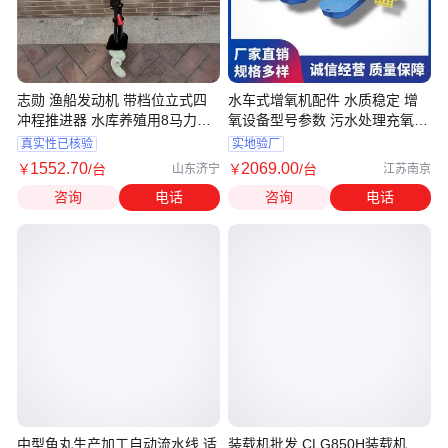
志勋 渔船发动机 带档位立式四
水车式增氧机配件 水质稳定 增
冲程推进器 水库养殖用8马力挂
氧设备型号参数 污水处理充氧用
桨机
兰江
真实性已核验
实地验厂
1552
.70
2069
.00
￥
/台
￥
/台
山东济宁
江苏南京
咨询
电话
咨询
电话
中型鱼丸生产加工自动流水线 适
装载机批发 CLG850H装载机