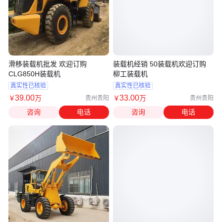
滑移装载机批发 欢迎订购
装载机经销 50装载机欢迎订购
CLG850H装载机
柳工装载机
真实性已核验
真实性已核验
39
.00
33
.00
￥
万
￥
万
贵州贵阳
贵州贵阳
咨询
电话
咨询
电话