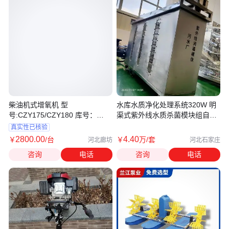
柴油机式增氧机 型
水库水质净化处理系统320W 明
号:CZY175/CZY180 库号：
渠式紫外线水质杀菌模块组自带
D352082
PLC
真实性已核验
2800
.00
4
.40
￥
/台
￥
万
/套
河北廊坊
河北石家庄
咨询
电话
咨询
电话