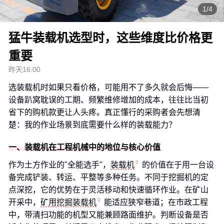
1/4
猛牛装载机选型时，这些维度比价格更
重要
昨天16:00
选装载机时如果只看价格，可能用不了多久就会后悔——
设备趴窝耽误的工期、频繁维修增加的成本，往往比当初
省下的购机款更让人头疼。真正懂行的采购者会先想清
楚：我的作业场景到底需要什么样的装载能力？
一、装载机在工程机械中的地位与核心价值
作为土方作业的"全能选手"，
装载机
的价值在于用一台设
备完成铲装、转运、平整等多种任务。不同于挖掘机的定
点深挖，它的优势在于灵活移动和快速循环作业。在矿山
开采中，
矿用挖掘装载机
能适应狭窄巷道；在市政工程
中，带清扫功能的机型又能兼顾路面维护。判断设备是否