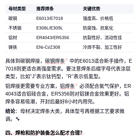
母材类型
推荐焊条
关键优势
碳钢
E6013/E7018
强度高、价格低
不锈钢
E308L/E309L
防腐蚀、抗氧化
铝材
ER4043/ER5356
抗裂性好、流动性佳
铸铁
ENi-Ci/Z308
冷焊不裂、加工性好
具体到碳钢焊接，
碳钢焊条
中的E6013适合新手操作，E
7018则更适合高强度需求。要注意焊条后缀字母代表涂层
类型，比如"J"表示钛钙型，"R"表示低氢型。
铝焊接更需要专业方案，
铝焊条
必须配合氩气保护，ER
4043适合铝硅合金，ER5356则对铝镁合金效果更好。铝
焊条容易吸潮，开封后最好8小时内用完。
结论
：母材决定焊条大类，具体型号再根据工艺要求微
调。🔧
四、焊枪和防护装备怎么配才合理？