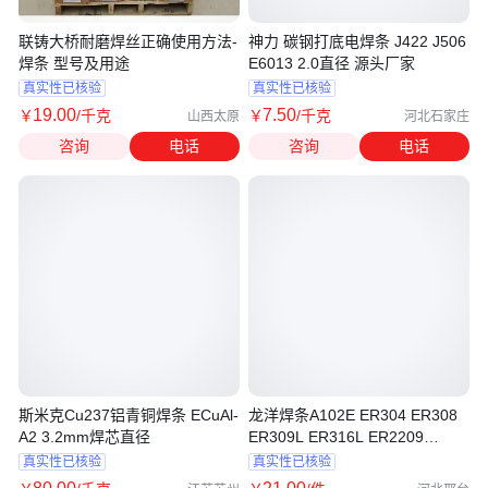
联铸大桥耐磨焊丝正确使用方法-
神力 碳钢打底电焊条 J422 J506
焊条 型号及用途
E6013 2.0直径 源头厂家
真实性已核验
真实性已核验
19
.00
7
.50
￥
/千克
￥
/千克
山西太原
河北石家庄
咨询
电话
咨询
电话
斯米克Cu237铝青铜焊条 ECuAl-
龙洋焊条A102E ER304 ER308
A2 3.2mm焊芯直径
ER309L ER316L ER2209
ER2594
真实性已核验
真实性已核验