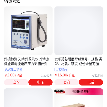
猜你喜欢
焊接检测仪|点焊监测仪|焊点点
宏顺药芯耐磨焊丝型号、规格 类
焊虚焊电流电压压力监测仪测试
型、材质、硬度 成份含量可加工
仪
定制
真实性已核验
实地验商
2
.00
16
.00
￥
万
/台
￥
/千克
江苏苏州
河北邢台
咨询
电话
咨询
电话