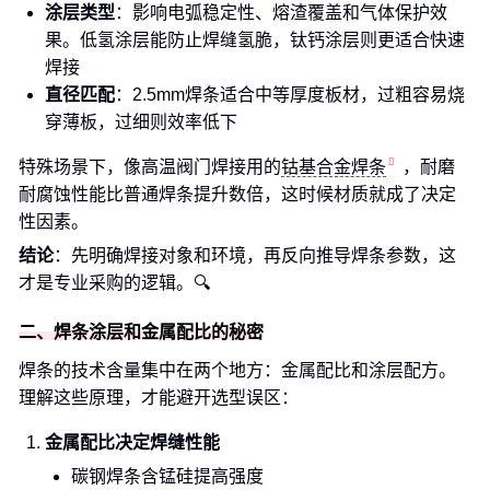
涂层类型
：影响电弧稳定性、熔渣覆盖和气体保护效
果。低氢涂层能防止焊缝氢脆，钛钙涂层则更适合快速
焊接
直径匹配
：2.5mm焊条适合中等厚度板材，过粗容易烧
穿薄板，过细则效率低下
特殊场景下，像高温阀门焊接用的
钴基合金焊条
，耐磨
耐腐蚀性能比普通焊条提升数倍，这时候材质就成了决定
性因素。
结论
：先明确焊接对象和环境，再反向推导焊条参数，这
才是专业采购的逻辑。🔍
二、焊条涂层和金属配比的秘密
焊条的技术含量集中在两个地方：金属配比和涂层配方。
理解这些原理，才能避开选型误区：
金属配比决定焊缝性能
碳钢焊条含锰硅提高强度