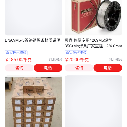
ENiCrMo-3镍铬钼焊条材质说明
贝鑫 修复专用42CrMo焊丝
35CrMo焊条厂家直径1.2/4.0mm
真实性已核验
真实性已核验
185
.00
20
.00
￥
/千克
￥
/千克
河北邢台
河北邢台
咨询
电话
咨询
电话