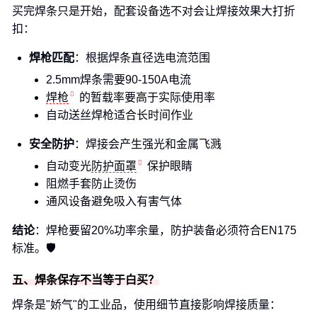
买完焊条只是开始，配套设备选不对会让焊接效果大打折
扣：
焊枪匹配
：根据焊条直径选电流范围
2.5mm焊条需要90-150A电流
焊枪
的暂载率要高于实际使用率
自动送丝焊枪适合长时间作业
安全防护
：焊接会产生强光和金属飞溅
自动变光
防护面罩
保护眼睛
阻燃手套防止烫伤
通风设备避免吸入有害气体
结论
：焊枪要留20%功率余量，防护装备必须符合EN175
标准。🛡️
五、焊条保存不当等于白买？
焊条是"娇气"的工业品，使用细节直接影响焊接质量：