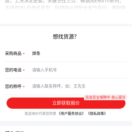
层，工况决定配套。关键记住三点：碳钢用E60/70系列，
不锈钢选L后缀低氢型，铝焊接必须配合氩气保护。遇到特
殊材料时，镍基合金焊条和
钎料
往往是更专业的选择。
想找货源？
采购商品
您的电话
您的称呼
信息安全保障中·放心提交
立即获取报价
发送询价代表您同意
《用户服务协议》
《隐私政策》