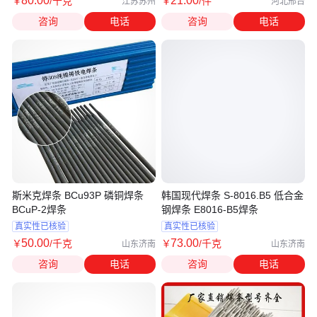
80
.00
21
.00
￥
/千克
￥
/件
江苏苏州
河北邢台
咨询
电话
咨询
电话
斯米克焊条 BCu93P 磷铜焊条
韩国现代焊条 S-8016.B5 低合金
BCuP-2焊条
钢焊条 E8016-B5焊条
真实性已核验
真实性已核验
50
.00
73
.00
￥
/千克
￥
/千克
山东济南
山东济南
咨询
电话
咨询
电话