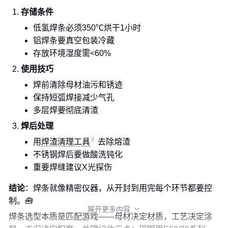
存储条件
低氢焊条必须350℃烘干1小时
铝焊条要真空包装冷藏
存放环境湿度需<60%
使用技巧
焊前清除母材油污和锈迹
保持短弧焊接减少气孔
多层焊要彻底清渣
焊后处理
用
焊渣清理工具
去除熔渣
不锈钢焊后要做酸洗钝化
重要焊缝建议X光探伤
结论
：焊条就像精密仪器，从开封到用完每个环节都要控
制。🧰
展开更多内容

焊条选型本质是匹配游戏——母材决定材质，工艺决定涂