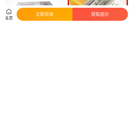
立即咨询
获取底价
主页
韩国现代焊条S-9015.B9低合金
肯纳伯乐CHH807铬钼钢焊条 焊
钢焊条、E9015-B9焊条
芯3.2mm R807型号
真实性已核验
真实性已核验
80
.00
55
.00
￥
/千克
￥
/千克
山东济南
江苏苏州
咨询
电话
咨询
电话