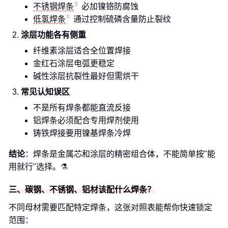
不锈钢焊条
必加镍铬防腐蚀
低氢焊条
通过控制硫磷含量防止裂纹
涂层功能各有侧重
纤维素涂层适合全位置焊接
金红石涂层电弧更稳定
碱性涂层抗裂性最好但需烘干
常见认知误区
不是所有焊条都能直流反接
铝焊条必须配合专用焊剂使用
铸铁焊接要用镍基焊条冷焊
结论
：焊条是金属芯和涂层的精密组合体，不能简单按"能
用就行"选择。⚗️
三、碳钢、不锈钢、铝材该配什么焊条？
不同母材需要匹配特定焊条，这张对照表能帮你快速锁定
范围：