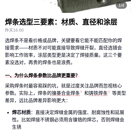
1/4
焊条选型三要素：材质、直径和涂层
昨天16:00
选焊条不是看价格或品牌，关键要看它能不能匹配你的焊
接需求——材质不对可能直接导致焊缝开裂，直径选错会
影响工作效率，涂层类型更是决定了焊接质量。这三个要
素没选对，再贵的焊条也是浪费。
一、为什么焊条参数比品牌更重要？
采购焊条时最容易踩的坑，就是过度关注品牌而忽视核心
参数。实际上，焊条的
镍基合金焊条
和
铸铁焊条
等类型
差异，远比品牌差异影响更大：
焊芯材质
：直接决定焊缝金属的强度、耐腐蚀性和延展
性。比如焊接不锈钢必须用含镍铬的焊芯，否则焊缝会
生锈