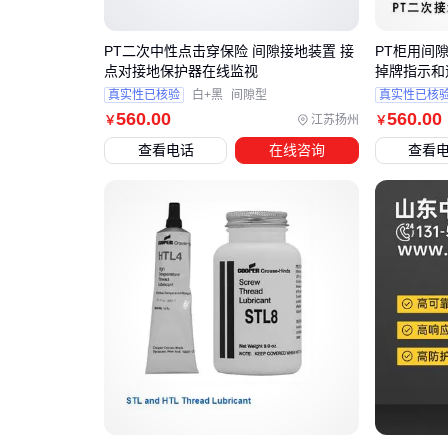
PT二次中性点击穿保险 间隙接地装置 接
PT柜用间
点对接地保护器在线监视
掉牌指示和
真实性已核验
白+黑
间隙型
真实性已核
560
.00
560
.00
江苏扬州
￥
￥
查看电话
在线咨询
查看