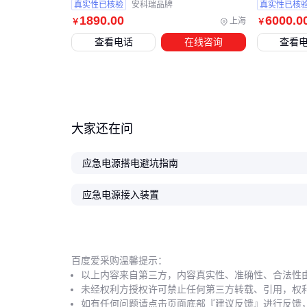
真实性已核验
安科瑞品牌
真实性已核
1890
.00
6000
.0
上海
￥
￥
查看电话
在线咨询
查看
大家还在问
应急电源搭电避坑指南
应急电源接入装置
百度爱采购温馨提示：
以上内容来自第三方，内容真实性、准确性、合法性
未经权利方授权许可禁止任何第三方转载、引用，权
如有任何问题请点击页面底部『建议反馈』进行反馈