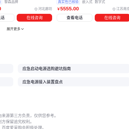
验
黎森品牌
真实性已核验
嵌入式
数字式
0
5555
.00
河北廊坊
江苏南
￥
电话
在线咨询
查看电话
在线咨询
展开更多
应急启动电源选购避坑指南
应急电源接入装置盘点
由来源第三方负责，仅供您参考。
利方保留追究权利。
，百度爱采购会积极处理。