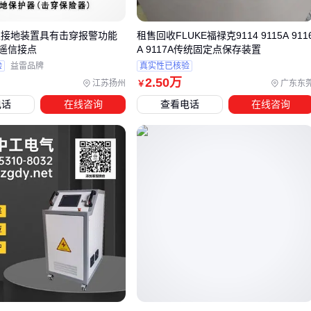
四、接入装置之外，这些配套设备同样重要
隙接地装置具有击穿报警功能
租售回收FLUKE福禄克9114 9115A 911
遥信接点
A 9117A传统固定点保存装置
只买接入装置就像只配枪不备弹——这些配套决定系统可靠
验
益雷品牌
真实性已核验
性：
2
.50
万
江苏扬州
广东东
￥
电话
在线咨询
查看电话
在线咨询
无缝切换
：
应急电源切换开关
确保主备电转换时设备不断
电
智能管理
：
ATS自动转换开关
可编程设定切换逻辑
续航支持
：大功率
电池充电器
维持备用电源电量
关键结论
：配套设备的响应速度要比主装置更快，否则会成为
系统瓶颈。
五、安装和维护中容易被忽视的三个细节
即使选了优质设备，这些实操细节仍可能埋雷：