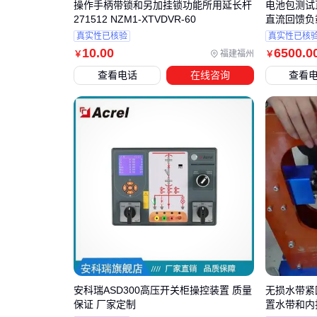
操作手柄带锁和另加挂锁功能所用延长杆
电池包测试
271512 NZM1-XTVDVR-60
直流回馈负载
真实性已核验
真实性已核
10
.00
6500
.0
福建福州
￥
￥
查看电话
在线咨询
查看
安科瑞ASD300高压开关柜操控装置 质量
无损水带紧
保证 厂家定制
置水带和内