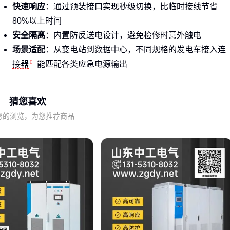
快速响应
：通过预装接口实现秒级切换，比临时接线节省
80%以上时间
安全隔离
：内置防反送电设计，避免检修时意外触电
场景适配
：从变电站到数据中心，不同规格的
发电车接入连
接器
能匹配各类应急电源输出
这类装置的核心不是单纯传递电力，而是搭建一条安全、可控
猜您喜欢
的应急供电通道。
您的浏览，为您推荐商品
二、快速接入装置的核心性能指标有哪些？
评判一款接入装置的可靠性，不能只看价格或外观。这些隐性
指标更值得关注：
接触电阻
：劣质连接器会导致触点发热，长期使用可能熔毁
防护等级
：户外使用的装置至少要防尘防水，避免雨天短路
机械寿命
：插拔式接口的耐用度直接影响抢修效率