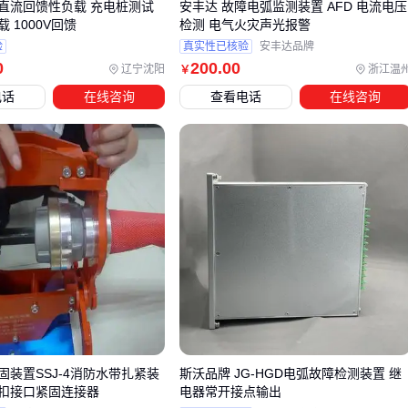
接地检查
：潮湿环境要定期测量接地电阻，防止漏电积累
直流回馈性负载 充电桩测试
安丰达 故障电弧监测装置 AFD 电流电压
 1000V回馈
检测 电气火灾声光报警
触点保养
：铜质接口每半年需涂抹导电膏，避免氧化
验
真实性已核验
安丰达品牌
系统测试
：每月模拟断电触发一次
应急电源管理系统
，验
0
200
.00
辽宁沈阳
浙江温
￥
证整体响应
电话
在线咨询
查看电话
在线咨询
关键结论
：维护记录比设备本身更重要，它是排查故障的第一
手证据。
选应急电源接入装置本质是选一套电力应急预案。从
电源分配
箱
的布局到切换逻辑的编程，每个环节都需要与现有配电系
统深度适配。与其追求单项参数突出，不如确保整套方案能无
缝嵌入你的电力保障体系。
固装置SSJ-4消防水带扎紧装
斯沃品牌 JG-HGD电弧故障检测装置 继
扣接口紧固连接器
电器常开接点输出