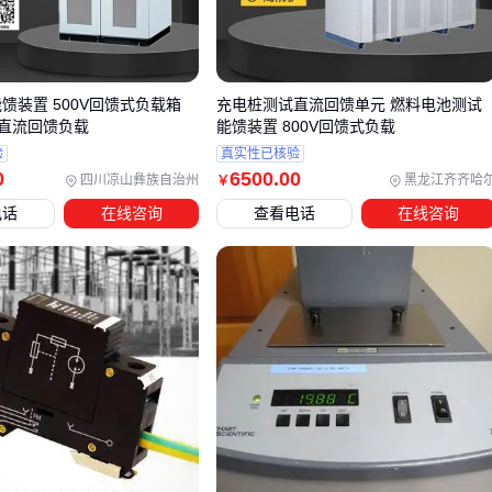
大容量场景下，
快速插拔式接入箱
的镀锌厚度和抗压强度决
定了长期稳定性。
关键结论
：选型时要求供应商提供触点温升测试报告，比参数
能馈装置 500V回馈式负载箱
充电桩测试直流回馈单元 燃料电池测试
表更有说服力。
直流回馈负载
能馈装置 800V回馈式负载
验
真实性已核验
三、固定式、移动式还是便携式？根据场景匹配方案
0
6500
.00
四川凉山彝族自治州
黑龙江齐齐哈
￥
不同应急场景需要不同类型的接入方案：
电话
在线咨询
查看电话
在线咨询
固定式
：适合医院、数据中心等有固定备用电源接口的场
所，
固定式应急电源柜
可集成到配电系统
移动式
：电力抢修车配套的
移动应急电源车
自带接入模
块，适合野外作业
便携式
：小型
便携式应急电源箱
灵活轻便，但负载能力有
限
关键结论
：先明确应急电源的类型和功率范围，再选择匹配的
接入装置。