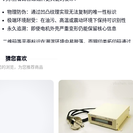
物理防伪：通过凹凸纹理实现无法复制的唯一性标识
极端环境耐受：在油污、高温或震动环境下保持可识别性
永久追溯：即使电机外壳严重变形仍能保留核心信息
二维码等平面标识在潮湿环境中易脱落，而钢印类拓印码通过
金属塑性变形实现信息存储，这种物理特性决定了其在工业场
猜您喜欢
景中的不可替代性。
您的浏览，为您推荐商品
判断要点：当你的应用场景涉及长期户外暴露、化学腐蚀或机
械磨损时，就该优先考虑专业拓印码而非普通标识方案。
二、钢印与激光打标究竟差在哪里？
两种主流工艺的本质差异决定了它们的适用边界：
钢印码依赖机械压力形成凹痕，优势在于抗覆盖性强，即使
用油漆涂抹仍可通过触觉识别