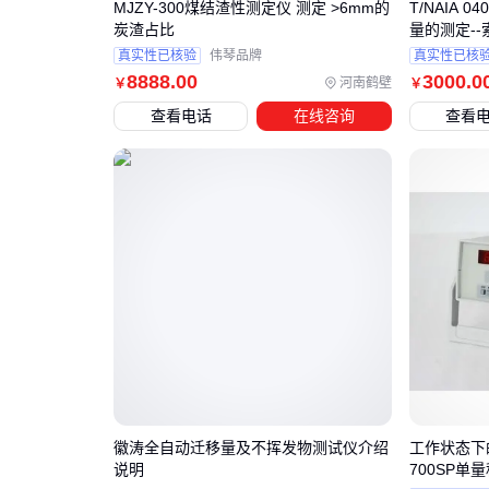
MJZY-300煤结渣性测定仪 测定 >6mm的
T/NAIA 
炭渣占比
量的测定-
真实性已核验
伟琴品牌
真实性已核
8888
.00
3000
.0
河南鹤壁
￥
￥
查看电话
在线咨询
查看
徽涛全自动迁移量及不挥发物测试仪介绍
工作状态下
说明
700SP单