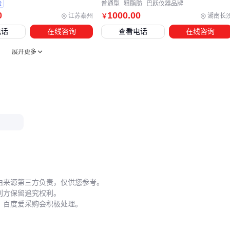
验
普通型
粗脂肪
巴跃仪器品牌
位置偏差。同时，
防护手套
和
防尘口罩
等耗材虽不起眼，
0
1000
.00
江苏泰州
湖南长
￥
却能有效防止汗渍和粉尘污染码面。
电话
在线咨询
查看电话
在线咨询
实际选配时，应先确认主设备的接口类型和工作距离，再选择
展开更多
兼容的配套工具。例如激光打标机通常需要金属材质支架以散
热，而油墨拓印则需配合橡胶滚轮保持压力均匀。
五、如何让新采购的拓印码三年后仍清晰可辨？
拓印码的长期可读性取决于安装和维护两个阶段。安装时需避
开电机振动强烈的部位，优先选择平面区域并使用
铭牌固定胶
加强附着。若必须安装在弧面，应采用分段拓印而非强行拉
伸码片。
维护阶段有三项易被忽视的操作：
由来源第三方负责，仅供您参考。
利方保留追究权利。
每季度用中性清洁剂擦拭码面，避免酸碱腐蚀
，百度爱采购会积极处理。
检查固定螺丝是否松动导致码片位移
存放备用
拓印油墨
时注意避光防潮