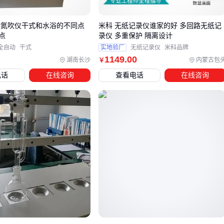
层，避免油污渗入影响识别
户外暴露：需评估紫外线耐受性，部分激光打标可能因长期
动氮吹仪干式和水浴的不同点
米科 无纸记录仪谁家的好 多回路无纸记
点
录仪 多重保护 隔离设计
暴晒出现对比度下降问题
全自动
干式
实地验厂
无纸记录仪
米科品牌
1149
.00
振动强度是另一个容易被忽视的选型维度。对于安装在振动设
湖南长沙
内蒙古包
￥
备（如螺杆空压机）上的电机，过浅的拓印可能因持续震动产
电话
在线咨询
查看电话
在线咨询
生磨损。此时需要同时考虑：
标识深度与基材硬度的匹配关系
是否需要配合固定件防止标识面与其他部件摩擦
定期检查的便利性设计
当拓印码需要与自动化系统配合使用时，还应提前确认识别设
备的兼容性。某些RFID标签或二维码虽然信息承载量大，但在
金属表面安装可能面临信号干扰问题。此时传统钢印码配合专
用扫描仪反而是更可靠的选择。
最终决策时，建议将使用场景、维护周期和识别方式三个维度