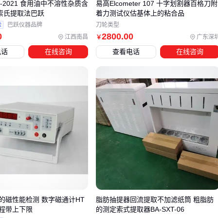
040-2021 食用油中不溶性杂质含
易高Elcometer 107 十字划割器百格刀附
叠加评估。例如油污环境中的高频检查点，可能需要牺牲部分
-索氏提取法巴跃
着力测试仪估基体上的粘合品
信息密度来换取更高的抗污染性能。这种系统化选型思路能有
验
巴跃仪器品牌
刀轮类型
0
2800
.00
效避免后续匹配困难。
江西南昌
广东深
￥
电话
在线咨询
查看电话
在线咨询
四、为什么单独购买拓印码设备后识别效果仍不理想？
许多用户在采购电机拓印码设备后，常遇到识别率低或无法读
取的情况。这往往是因为忽略了配套识别工具与主设备的匹配
性——不同材质的拓印码需要特定波长的扫描仪，而油污环境
可能还需搭配防雾放大镜。
关键配套可分为三类：固定支架确保打标位置精准，专用清洁
剂维持码面清晰度，而
便携式扫描枪
则能适应不同角度的识
别需求。其中
打标机支架
的稳定性直接影响拓印深度一致
性，劣质支架可能导致字符边缘模糊。
对于高频识别场景，建议配置带视觉定位功能的支架系统。这
的磁性能检测 数字磁通计HT
脂肪抽提器回流提取不加滤纸筒 粗脂肪
量程带上下限
的测定索式提取器BA-SXT-06
类设备能自动补偿电机外壳的曲面弧度，避免人工调整带来的