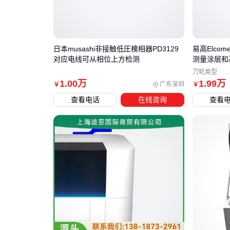
日本musashi非接触低圧検相器PD3129
易高Elcom
对应电线可从相位上方检测
测量涂层和
刀轮类型
1
.00
万
1
.99
万
广东深圳
￥
￥
查看电话
在线咨询
查看