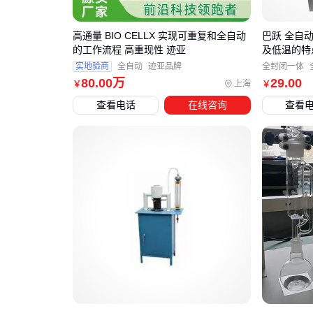
高通量 BIO CELLX 实现可重复和全自动
巴跃 全自
的工作流程 高重现性 迹亚
及低温的特
实地验商
全自动
迹亚品牌
全封闭一体
80
.00
万
29
.00
上海
￥
￥
查看电话
在线咨询
查看