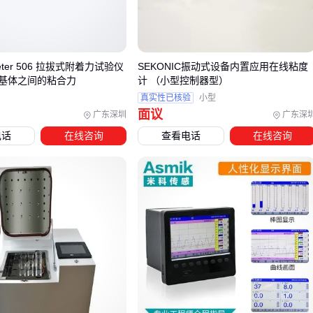
激光打标通过表面氧化变色实现，胜在标记速度和对精密部
件的适应性
但工艺选择不能仅看标记效果。钢印码的深度直接影响长期抗
eter 506 拉拔式附着力试验仪
SEKONIC振动式设备内置应用在线粘度
磨损能力，而激光标的热影响区可能改变金属表面应力分布，
基体之间的粘合力
计 （小型控制器型）
这对高精度电机尤为关键。
真实性已核验
小型
面议
简单判断法：需要十年以上追溯周期的重型设备选钢印，精密
广东深圳
广东深
微电机优先激光标，介于两者之间的可考虑复合工艺方案。
电话
在线咨询
查看电话
在线咨询
三、不同环境下电机拓印码的选型关键点
选择电机拓印码时，首先要明确使用环境对标识耐久性的实际
需求。高温车间、油污环境或户外安装等不同场景，对拓印码
的材质和工艺有截然不同的要求。
高温环境：优先考虑激光打标或钢印码，这类标识在金属表
面形成物理刻痕，不易因热胀冷缩导致信息模糊
油污接触：选择凹刻深度更大的钢印码，并配合防腐蚀涂