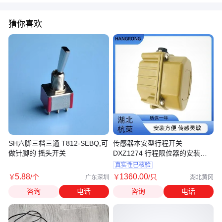
猜你喜欢
SH六脚三档三通 T812-SEBQ,可
传感器本安型行程开关
做针脚的 摇头开关
DXZ1274 行程限位器的安装要
求
真实性已核验
5
.88
1360
.00
￥
/个
￥
/只
广东深圳
湖北黄冈
咨询
电话
咨询
电话