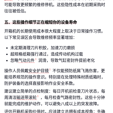
可能导致更频繁的维修停机。这些隐性成本在初期采购时
往往被低估。
五、这些操作细节正在缩短你的设备寿命
开箱机的长期使用成本很大程度上取决于日常操作习惯。
以下常见误区会导致维修频率显著增加：
未定期清理刀片积胶，加速刀刃磨损
超规格纸箱强行通过，造成传动机构过载
忽略
气动元件
润滑，导致气缸密封件提前老化
操作人员佩戴
安全护目镜
不仅能预防纸屑飞溅伤害，更
能培养规范的操作意识。特别是在处理特殊材质纸箱时，
防护装备的选择直接影响作业安全系数。
建议建立简单的点检制度：每日开机前检查刀片状态，每
周清洁
输送带滚轮
，每月检查气路密封性。这些十分钟
就能完成的维护动作，可以避免八成以上的突发故障。
评估开箱机采购价值时，应该建立总拥有成本视角：先确