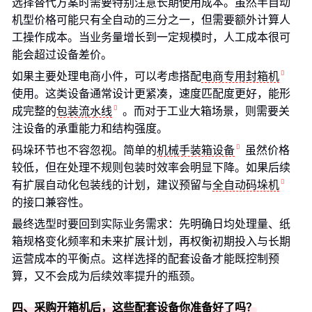
选择替代方案时需要特别注意长期使用成本。虽然半自动
机型价格可能只有全自动的三分之一，但需要额外计算人
工操作成本。当业务量增长到一定规模时，人工成本很可
能会超过设备差价。
如果主要处理电商小件，可以考虑搭配
电商专用封箱机
使用。这类设备通常设计更紧凑，速度匹配度更好，能形
成完整的
包装流水线
。而对于工业大箱场景，则需要关
注设备的承重能力和结构强度。
码垛环节也不容忽视。简单的
机械手装箱设备
虽然价格
较低，但在处理不规则包装时效率会明显下降。如果后续
有扩展自动化包装线的计划，建议预留与
全自动码垛机
的接口兼容性。
最终选型时要回到实际业务需求：先明确日均处理量、纸
箱规格变化频率和未来扩展计划，再权衡初期投入与长期
运营成本的平衡点。这样选择的配套设备才能既控制预
算，又不会成为后续效率提升的瓶颈。
四、采购开箱机后，这些配套设备你准备好了吗？