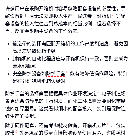
许多用户在采购开箱机时容易忽略配套设备的必要性，导
致设备到厂后无法立即投入生产。输送带、
封箱机
等配
套设备的投入往往占到总成本的相当比例，但若选择不
当，反而会影响主设备的工作效率。
输送带的选择需匹配开箱机的工作高度和速度，避免因
高度差导致纸箱卡顿
封箱机的自动化程度应与开箱机保持一致，否则会成为
流水线瓶颈
安全防护设备如
防护手套
能有效降低操作风险，特别
是在处理锋利纸箱边缘时
防护手套的选择需要根据具体作业环境决定：电子制造场
景更适合防静电的丁腈材质，而化工环境则需要耐化学腐
蚀的加厚型号。这类看似细小的配套投入，实则是保障连
续生产的关键。
除了硬件配套，还需考虑耗材储备。
开箱机刀片
、
包装
胶带
等易耗品的质量直接影响设备使用寿命，劣质耗材