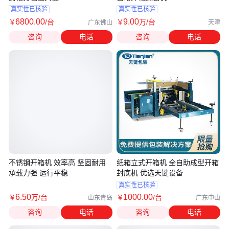
真实性已核验
真实性已核验
6800
.00
9
.00
￥
/台
￥
万
/台
广东佛山
天津
咨询
电话
咨询
电话
不锈钢开箱机 效率高 坚固耐用
纸箱立式开箱机 全自助成型开箱
承载力强 运行平稳
封底机 优选天键设备
真实性已核验
6
.50
1000
.00
￥
万
/台
￥
/台
山东青岛
广东中山
咨询
电话
咨询
电话