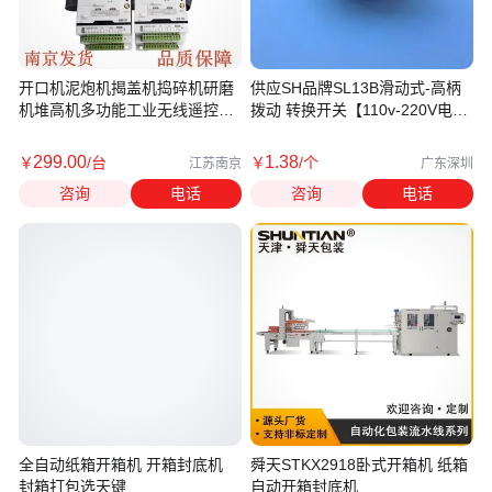
开口机泥炮机揭盖机捣碎机研磨
供应SH品牌SL13B滑动式-高柄
机堆高机多功能工业无线遥控器
拨动 转换开关【110v-220V电压
定制
互转】
299
.00
1
.38
￥
/台
￥
/个
江苏南京
广东深圳
咨询
电话
咨询
电话
全自动纸箱开箱机 开箱封底机
舜天STKX2918卧式开箱机 纸箱
封箱打包选天键
自动开箱封底机