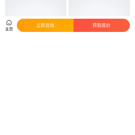
立即咨询
获取底价
主页
舜天无人化全自动开箱机 纸箱开
天键 纸箱 开箱封箱机 全自动 开
箱成型机 开箱胶带封底机厂家包
箱机 自动成型机 tj-k40
邮
真实性已核验
真实性已核验
3
.50
1000
.00
￥
万
/台
￥
/台
天津
广东东莞
咨询
电话
咨询
电话