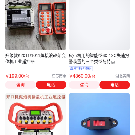
升级款K2011/1011焊接滚轮架变
皮带机用的智能型60-12C失速报
位机工业遥控器
警装置的三个类型与特点
真实性已核验
199
.00
4860
.00
￥
/台
￥
/台
江苏南京
湖北黄冈
咨询
电话
咨询
电话