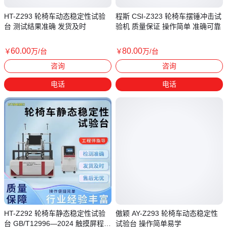
HT-Z293 轮椅车动态稳定性试验
程斯 CSI-Z323 轮椅车摆锤冲击试
台 测试结果准确 发货及时
验机 质量保证 操作简单 准确可靠
60
.00
80
.00
￥
万
/台
￥
万
/台
上海
上海
咨询
咨询
电话
电话
HT-Z292 轮椅车静态稳定性试验
傲颖 AY-Z293 轮椅车动态稳定性
台 GB/T12996—2024 触摸屏程序
试验台 操作简单易学