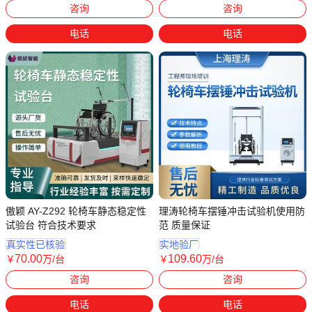
咨询
咨询
电话
电话
傲颖 AY-Z292 轮椅车静态稳定性
理涛轮椅车摆锤冲击试验机使用防
试验台 符合技术要求
范 质量保证
真实性已核验
实地验厂
70
.00
109
.60
￥
万
/台
￥
万
/台
上海
上海
咨询
咨询
电话
电话