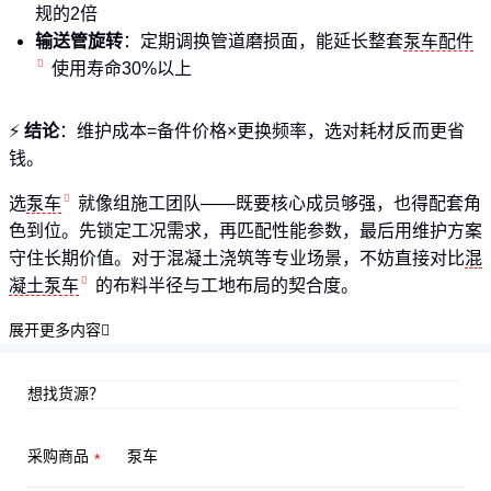
规的2倍
输送管旋转
：定期调换管道磨损面，能延长整套
泵车配件
使用寿命30%以上
⚡
结论
：维护成本=备件价格×更换频率，选对耗材反而更省
钱。
选
泵车
就像组施工团队——既要核心成员够强，也得配套角
色到位。先锁定工况需求，再匹配性能参数，最后用维护方案
守住长期价值。对于混凝土浇筑等专业场景，不妨直接对比
混
凝土泵车
的布料半径与工地布局的契合度。
展开更多内容

想找货源？
采购商品