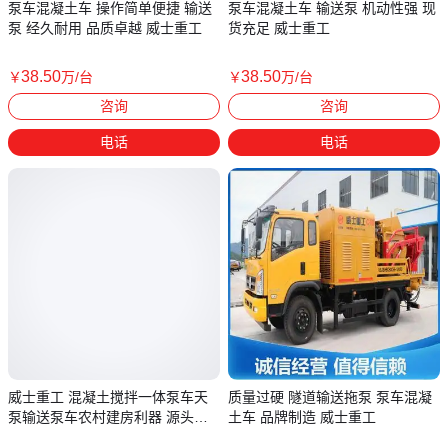
泵车混凝土车 操作简单便捷 输送
泵车混凝土车 输送泵 机动性强 现
泵 经久耐用 品质卓越 威士重工
货充足 威士重工
38
.50
38
.50
￥
万
/台
￥
万
/台
湖南娄底
湖南娄底
咨询
咨询
电话
电话
威士重工 混凝土搅拌一体泵车天
质量过硬 隧道输送拖泵 泵车混凝
泵输送泵车农村建房利器 源头厂
土车 品牌制造 威士重工
家