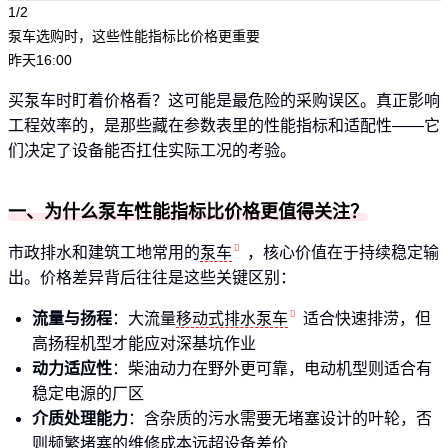
1/2
泵车选购时，这些性能指标比价格更重要
昨天16:00
买泵车时盯着价格看？这可能是最危险的采购误区。真正影响
工程效率的，是那些藏在参数表里的性能指标和适配性——它
们决定了设备能否扛住实际工况的考验。
一、为什么泵车性能指标比价格更值得关注？
市政排水和建筑工地常用的
泵车
，核心价值在于持续稳定输
出。价格差异背后往往是这些关键区别：
流量与扬程
：大流量
移动式排水泵车
适合快速排涝，但
高扬程机型才能应对深基坑作业
动力适应性
：柴油动力在野外更可靠，电动机型则适合有
稳定电源的厂区
介质处理能力
：含杂质的污水需要无堵塞设计的叶轮，否
则频繁堵塞的维修成本远超设备差价