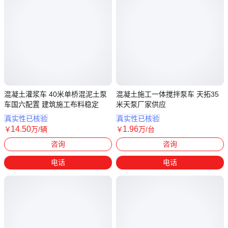
混凝土灌浆车 40米单桥混泥土泵
混凝土施工一体搅拌泵车 天拓35
车国六配置 建筑施工布料稳定
米天泵厂家供应
真实性已核验
真实性已核验
14
.50
1
.96
￥
万
/辆
￥
万
/台
河南新乡
湖南岳阳
咨询
咨询
电话
电话