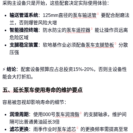
采购主设备只是开始，这些配套决定实际使用体验：
输送管道系统
：125mm直径的
泵车输送管
要配合耐磨法
兰，否则爆管风险大增
智能操控终端
：防水防尘的
泵车遥控器
能让操作员远离
危险区域
支腿稳定装置
：软地基作业必须配备
泵车支腿垫板
分散
压强
⚡
结论
：配套设备预算应占总投资15%-20%，否则主设备性
能会大打折扣。
五、延长泵车使用寿命的维护要点
容易被忽视却影响寿命的细节：
润滑周期
：使用000号
泵车润滑脂
的支腿轴承，维护间
隔可比普通黄油延长3倍
滤芯更换
：雨季作业时
泵车滤芯
的更换频率需提高至常