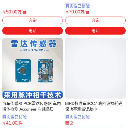
控制
真实性已核验
50
.00
70
.00
￥
万
/台
￥
万
/台
上海
上海
咨询
咨询
电话
电话
汽车传感器 PCR雷达传感器 车内
BIRD校准车SCC7 高回波损耗确
活体检测 Acconeer 车规品质
保功率测量误差小
真实性已核验
真实性已核验
41
.00
￥
/件
面议
广东深圳
上海