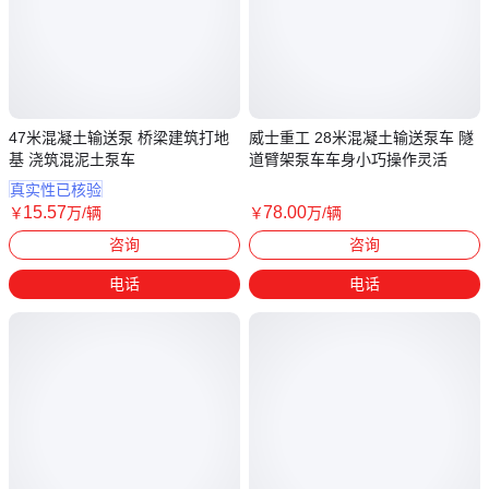
47米混凝土输送泵 桥梁建筑打地
威士重工 28米混凝土输送泵车 隧
基 浇筑混泥土泵车
道臂架泵车车身小巧操作灵活
真实性已核验
15
.57
78
.00
￥
万
/辆
￥
万
/辆
河南新乡
湖南长沙
咨询
咨询
电话
电话