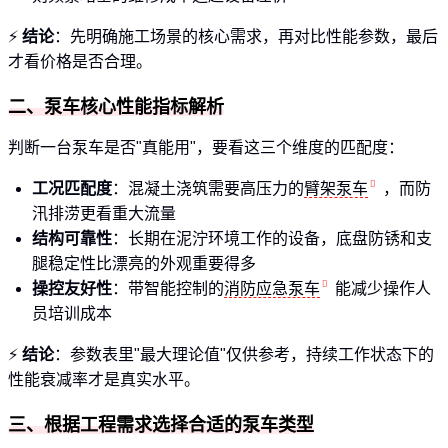
⚡
结论
：先明确施工场景的核心需求，再对比性能参数，最后
才看价格是否合理。
二、泵车核心性能指标解析
判断一台泵车是否"真能用"，要看这三个维度的匹配度：
工况匹配度
：混凝土浇筑需要高压力的
臂架泵车
，而防
汛排涝更看重大流量
结构可靠性
：长期在泥泞环境工作的设备，底盘防锈和支
腿稳定性比漂亮的外观重要得多
操控友好性
：带智能控制的
消防应急泵车
能减少操作人
员培训成本
⚡
结论
：参数表里"最大理论值"仅供参考，持续工作状态下的
性能衰减率才是真实水平。
三、根据工程需求选择合适的泵车类型