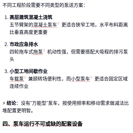
不同工程阶段需要不同类型的泵送方案：
高层建筑混凝土浇筑
五节臂架的
混凝土泵车
更适合狭窄工地，水平布料距离
比垂直高度更重要
市政应急排水
四轮拖车式
拖泵
机动性强，但需要搭配大吸程的排污泵
头
小型工地间歇作业
车载泵
兼顾转场便利性，而
小型泵车
更适合固定区域
连续作业
⚡
结论
：没有"万能型"泵车，按使用频率和移动需求做减法比
堆配置更明智。
四、泵车运行不可或缺的配套设备