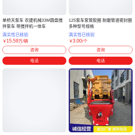
单桥天泵车 农建机械33M圆盘搅
125泵车泵管胶圈 耐磨管道密封圈
拌泵车 带搅拌机一体车
多种型号规格
真实性已核验
真实性已核验
15
.59
3
.00
￥
万
/辆
￥
/个
河南新乡
河北沧州
咨询
咨询
电话
电话