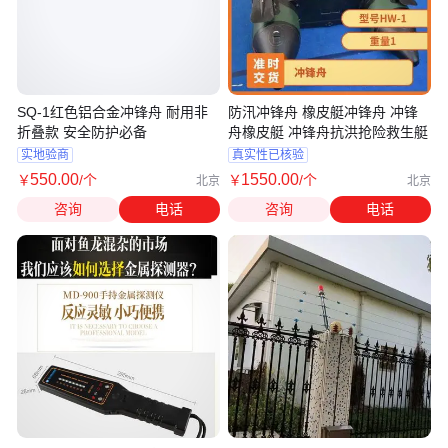
SQ-1红色铝合金冲锋舟 耐用非
防汛冲锋舟 橡皮艇冲锋舟 冲锋
折叠款 安全防护必备
舟橡皮艇 冲锋舟抗洪抢险救生艇
实地验商
真实性已核验
550
.00
1550
.00
￥
/个
￥
/个
北京
北京
咨询
电话
咨询
电话