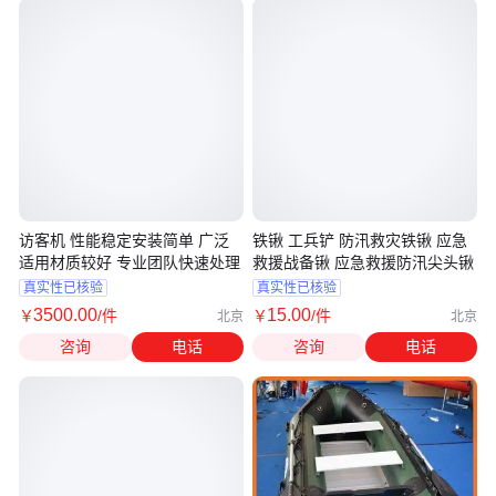
访客机 性能稳定安装简单 广泛
铁锹 工兵铲 防汛救灾铁锹 应急
适用材质较好 专业团队快速处理
救援战备锹 应急救援防汛尖头锹
真实性已核验
真实性已核验
3500
.00
15
.00
￥
/件
￥
/件
北京
北京
咨询
电话
咨询
电话