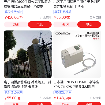
守门神MD900手持式高灵敏度金
小区工厂围墙电子围栏 安防监控
属探测器反应灵敏小巧便携
周界报警系统 卡博斯
真实性已核验
真实性已核验
450
.00
65
.00
￥
/台
￥
/套
广东深圳
贵州贵阳
咨询
电话
咨询
电话
电子围栏报警系统 养殖场工厂别
日本进口NEW COSMOS新宇宙
墅围墙防盗报警 卡博斯
XPS-7II XPS-7半导体材料毒气
气体检测仪
真实性已核验
真实性已核验
55
.00
1
.43
￥
/套
￥
万
/件
江苏泰州
广东深圳
咨询
电话
咨询
电话