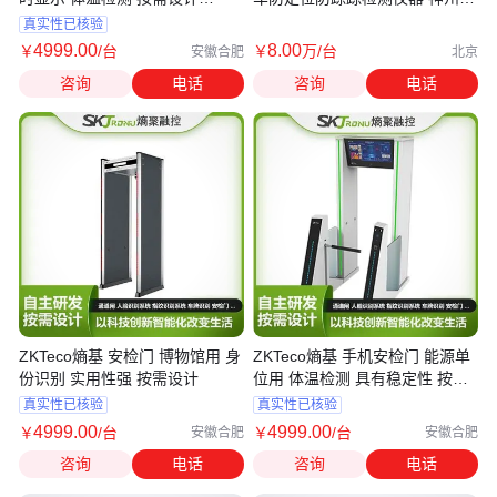
ZKTeco熵基
达
真实性已核验
4999
.00
8
.00
￥
/台
￥
万
/台
安徽合肥
北京
咨询
电话
咨询
电话
ZKTeco熵基 安检门 博物馆用 身
ZKTeco熵基 手机安检门 能源单
份识别 实用性强 按需设计
位用 体温检测 具有稳定性 按需
设计
真实性已核验
真实性已核验
4999
.00
4999
.00
￥
/台
￥
/台
安徽合肥
安徽合肥
咨询
电话
咨询
电话