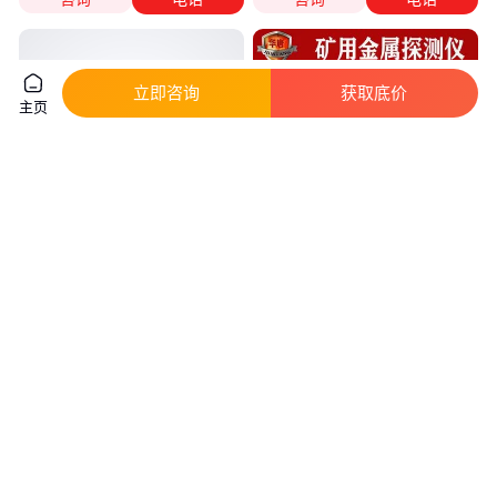
立即咨询
获取底价
主页
饭店煤气罐 燃气报警器 家用液
PLC智能金属探测仪 木片木屑金
化石油气钢瓶机械手切断阀
属探测器 磁铁矿金属检测器
真实性已核验
真实性已核验
85
.00
5000
.00
￥
/件
￥
/台
广东深圳
山东潍坊
咨询
电话
咨询
电话