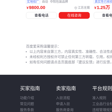
实地验厂
自动
中阳包装品牌
真实性已核
9800
.00
1
.25
万
江苏无锡
￥
￥
查看电话
在线咨询
查看
百度爱采购温馨提示：
以上内容来自第三方，内容真实性、准确性、合法性
未经权利方授权许可禁止任何第三方转载、引用，权
如有任何问题请点击页面底部『建议反馈』进行反馈
买家指南
卖家指南
平台规
功能介绍
入驻流程
准入规则
常见问题
申请入驻
工业品行业
服务条款
服务商查询
违规管理规