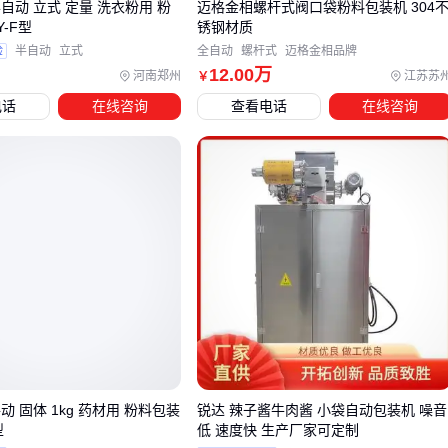
配套除尘系统处理残余粉尘。尤其当粉料流动性差异较大时，
自动 立式 定量 洗衣粉用 粉
迈格金相螺杆式阀口袋粉料包装机 304
Y-F型
锈钢材质
牵引机出口与计量秤的对接部位易形成粉尘堆积，需要负压吸
验
半自动
立式
全自动
螺杆式
迈格金相品牌
尘装置保持接口清洁。
12
.00
万
河南郑州
江苏苏
￥
气动元件
在此环节承担关键作用：既为牵引机提供稳定动
电话
在线咨询
查看电话
在线咨询
力，也控制除尘阀门的启闭时序。模块化设计的组合元件能简
化管路布局，减少粉尘在复杂管路中的沉积风险。
计量环节的适配同样重要：
螺旋粉料秤
适合流动性差的粘性粉体，但需注意牵引速度
与螺旋送料频率的匹配
失重式粉料秤
对超细粉更精准，但要求牵引机具备更灵敏
的启停响应
吨包秤需配合牵引机的行程调整包装袋定位精度
建议在采购牵引机时同步确认接口标准：除尘系统的法兰口
动 固体 1kg 药材用 粉料包装
锐达 辣子酱牛肉酱 小袋自动包装机 噪音
径、计量设备的通讯协议等细节差异，可能影响后续系统集成
型
低 速度快 生产厂家可定制
的兼容性。