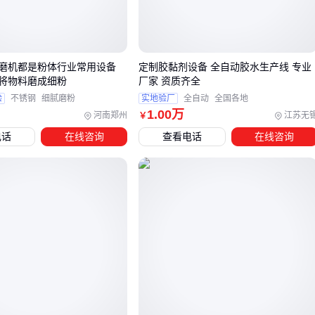
这些参数选择会直接影响后续与其他包装设备的协同效果。
三、独立牵引机还是集成包装线？关键看产能与粉尘控
磨机都是粉体行业常用设备
定制胶黏剂设备 全自动胶水生产线 专业
制需求
将物料磨成细粉
厂家 资质齐全
当粉料包装产线需要升级牵引环节时，采购者常陷入单点改造
验
不锈钢
细腻磨粉
实地验厂
全自动
全国各地
1
.00
万
河南郑州
江苏无
￥
与全线更新的两难。独立粉料包装牵引机适合已有称重、封口
电话
在线咨询
查看电话
在线咨询
设备尚可用的场景，能通过密封轨道和负压吸附模块直接替换
原有牵引单元，但需注意与上下游设备的机械接口匹配度。
而集成式
粉料称重包装机
则更适合新建产线或全面改造项
目，其优势在于牵引模块与计量、封口环节的协同设计，能从
根本上避免粉尘在设备衔接处的逸散问题。
两种方案的取舍需重点评估三个维度：
现有设备剩余寿命：若其他环节设备已接近更新周期，集成
方案的全线协同效益会更显著