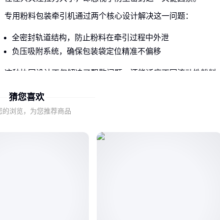
专用粉料包装牵引机通过两个核心设计解决这一问题：
全密封轨道结构，防止粉料在牵引过程中外泄
负压吸附系统，确保包装袋定位精准不偏移
这种协同设计不仅解决了飘散问题，还能适应不同流动性粉料
的包装需求。
猜您喜欢
您的浏览，为您推荐商品
二、如何根据粉料特性选择牵引机参数？
粉料的粒径和流动性差异会直接影响牵引效果。细粉需要更强
的密封性，而流动性差的粉料则要求更高的牵引力。
选择时需要考虑以下匹配关系：
细粉：优先考察设备的密封等级
易结块粉料：关注牵引机构的防卡设计
高流动性粉料：重点评估负压系统的稳定性