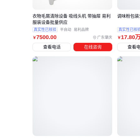
衣物毛屑清除设备 吸线头机 带抽屉 易利
调味粉包装
服装设备批量供应
真实性已核验
半自动
易利品牌
真实性已核
7500
.00
17
.80
广东肇庆
￥
￥
查看电话
在线咨询
查看