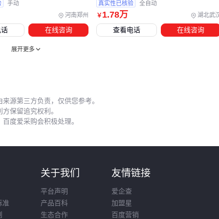
验
手动
真实性已核验
全自动
1
.78
万
河南郑州
湖北武
￥
五、如何通过日常维护避免粉料结块影响牵引精度？
电话
在线咨询
查看电话
在线咨询
粉料在轨道内残留结块是牵引偏移的常见诱因。不同于颗粒物
展开更多
料，粉体受潮后易在密封轨道死角形成板结，需建立周期性清
洁机制：
每班次结束后用专用
清洁刷
清理轨道凹槽与导轮缝隙
由来源第三方负责，仅供您参考。
每月检查负压吸附孔的堵塞情况
利方保留追究权利。
雨季或高湿环境缩短维护间隔至原周期的1/2
，百度爱采购会积极处理。
气压稳定性同样关键。粉料牵引机对气源压力波动更敏感，建
议：
则
关于我们
友情链接
在气动回路加装压力监测表
定期更换过滤器防止粉尘进入电磁阀
平台声明
爱企查
备用一组快速接头应对突发气管更换
标准
产品百科
加盟星
则
生态合作
百度营销