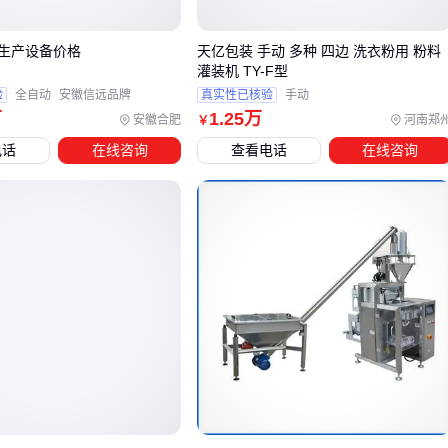
粉料特性差异：高流动性粉料更依赖全线密封设计，此时独
立牵引机的防尘效果可能打折扣
生产设备价格
天亿包装 手动 多种 四边 洗衣粉用 粉料
产能弹性需求：集成线通常有明确的产能上限，而独立牵引
灌装机 TY-F型
机更便于分阶段扩容
验
全自动
安徽信远品牌
真实性已核验
手动
万
1
.25
万
安徽合肥
河南郑
￥
值得注意的是，选择独立牵引机时，除尘系统与称重装置的信
电话
在线咨询
查看电话
在线咨询
号联动往往成为隐性成本。部分老式称重设备可能无法输出牵
引触发信号，这时需要额外加装PLC协调模块，其改造成本可
能接近低端集成线的价差。
对于中小产能场景，可优先考虑带牵引功能的粉料称重包装
机，其内置的同步控制能避免包装袋在输送过程中的定位偏
移；而大宗物料处理则更适合采用专业牵引机与吨袋包装机组
合，通过分段控制实现更灵活的产线布局。
四、为什么采购牵引机后还需关注除尘与计量系统？
粉料包装牵引机的密封设计虽能减少飘散，但包装线整体仍需