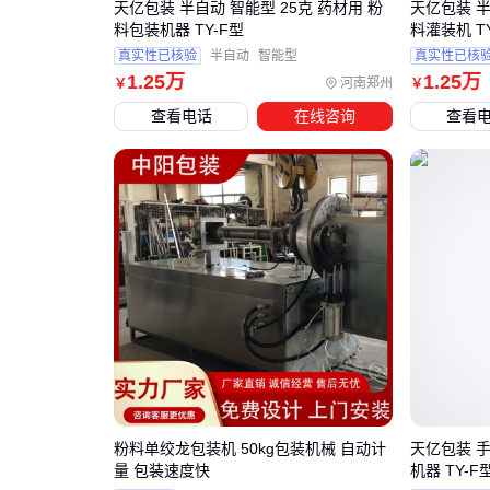
天亿包装 半自动 智能型 25克 药材用 粉
天亿包装 半
料包装机器 TY-F型
料灌装机 T
真实性已核验
半自动
智能型
真实性已核
1
.25
万
1
.25
万
河南郑州
￥
￥
查看电话
在线咨询
查看
粉料单绞龙包装机 50kg包装机械 自动计
天亿包装 手
量 包装速度快
机器 TY-F