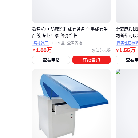
徽隽机电 防腐涂料成套设备 油墨成套生
雷蒙磨和球
产线 专业厂家 终身维护
两者都可以
实地验厂
HJPL型
全国各地
真实性已核
1
.00
万
1
.55
万
江苏无锡
￥
￥
查看电话
在线咨询
查看