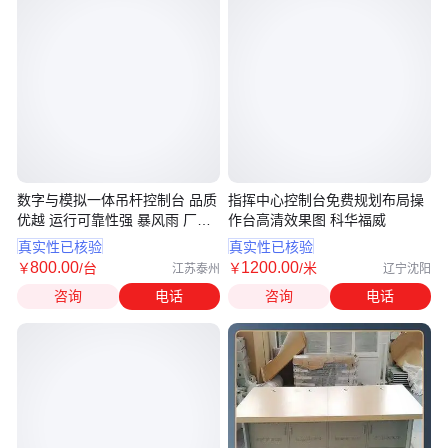
数字与模拟一体吊杆控制台 品质
指挥中心控制台免费规划布局操
优越 运行可靠性强 暴风雨 厂家
作台高清效果图 科华福威
供应
真实性已核验
真实性已核验
800
.00
1200
.00
￥
/台
￥
/米
江苏泰州
辽宁沈阳
咨询
电话
咨询
电话