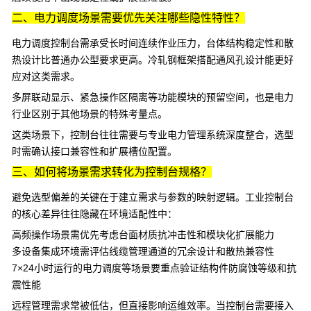
二、电力调度场景需要优先关注哪些隐性特性？
电力调度控制台
需承受长时间连续作业压力，台体结构稳定性和散
热设计比普通办公型要求更高。冷轧钢框架搭配通风孔设计能更好
应对这类需求。
多屏联动显示、紧急操作区隔离等功能模块的预留空间，也是电力
行业区别于其他场景的特殊考量点。
这类场景下，控制台往往需要与专业电力管理系统深度整合，选型
时需确认接口兼容性和扩展槽位配置。
三、如何将场景需求转化为控制台规格？
避免选型偏差的关键在于建立需求与参数的映射逻辑。
工业控制台
的核心差异往往隐藏在环境适配性中：
高频操作场景需优先考虑台面材质抗冲击性和模块化扩展能力
多设备集成环境需评估线缆管理通道的冗余设计和散热兼容性
7×24小时运行的电力调度等场景要重点验证结构件防腐蚀等级和抗
震性能
远程管理需求常被低估，但直接影响运维效率。当控制台需要接入