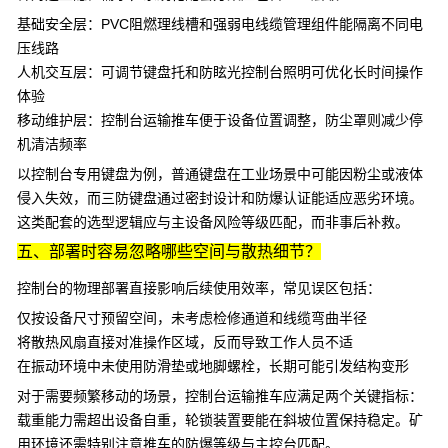
基础安全层：
PVC阻燃理线槽
和
强弱电线缆管理
组件能隔离不同电
压线路
人机交互层：
可调节键盘托
和防眩光
控制台照明
可优化长时间操作
体验
移动维护层：
控制台运输推车
便于设备位置调整，防尘罩则减少停
机清洁频率
以
控制台专用键盘
为例，普通键盘在工业场景中可能因粉尘或液体
侵入失效，而三防键盘通过密封设计和防爆认证能适应恶劣环境。
这类配套的选型逻辑应与主设备风险等级匹配，而非事后补救。
五、部署时容易忽略哪些空间与散热细节？
控制台的物理部署直接影响后续使用效率，常见误区包括：
仅按设备尺寸预留空间，未考虑检修通道和线缆弯曲半径
将散热风扇直接对准操作区域，反而导致工作人员不适
在振动环境中未使用防滑垫或地脚螺栓，长期可能引发结构变形
对于需要频繁移动的场景，控制台运输推车应满足两个关键指标：
载重能力需超出设备自重，轮锁装置要能在斜坡位置保持稳定。矿
用环境还需特别注意推车的防爆等级与主控台匹配。