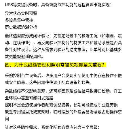
UPS等关键设备时，具备智能监控功能的
远程管理卡
能实现：
异常状态实时预警
多设备集中管控
历史数据追溯分析
最终选型应形成闭环验证：先锁定场景中的极端工况（如潮湿、震
动、连续作业），再反向验证控制台的材质工艺和辅助系统是否具
备针对性设计。这种从需求到验证的逆向推演，比单纯对比基础参
数更能规避适配风险。
四、为什么线缆管理和照明常被忽视却至关重要？
采购控制台主设备后，许多用户会发现实际使用中仍存在操作不便
或安全隐患，这些问题往往源于配套设备的缺失。
杂乱线缆不仅影响美观，还可能因踩踏或拉扯导致接口松动，在工
业环境中甚至可能引发短路
照明不足会迫使操作者频繁调整姿势，长期可能造成职业性劳损
缺乏专用键盘托或支架时，临时摆放的外设容易滑落或占用操作空
间
针对这些隐性需求，系统化配套方案应包含三个层级：