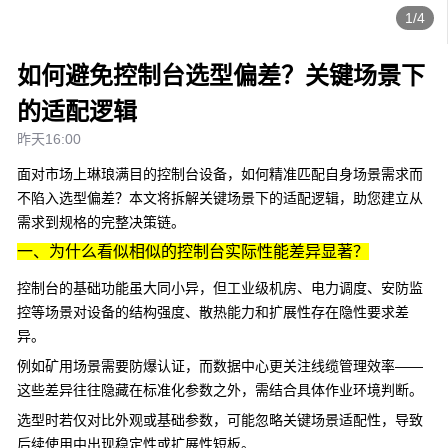
1/4
如何避免控制台选型偏差？关键场景下
的适配逻辑
昨天16:00
面对市场上琳琅满目的
控制台
设备，如何精准匹配自身场景需求而
不陷入选型偏差？本文将拆解关键场景下的适配逻辑，助您建立从
需求到规格的完整决策链。
一、为什么看似相似的控制台实际性能差异显著？
控制台的基础功能虽大同小异，但工业级机房、电力调度、安防监
控等场景对设备的结构强度、散热能力和扩展性存在隐性要求差
异。
例如矿用场景需要防爆认证，而数据中心更关注线缆管理效率——
这些差异往往隐藏在标准化参数之外，需结合具体作业环境判断。
选型时若仅对比外观或基础参数，可能忽略关键场景适配性，导致
后续使用中出现稳定性或扩展性短板。