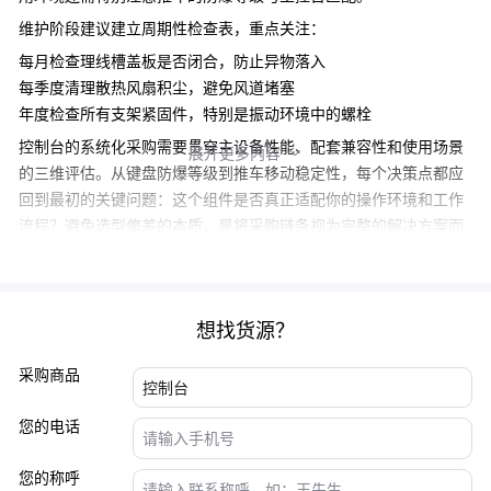
维护阶段建议建立周期性检查表，重点关注：
每月检查理线槽盖板是否闭合，防止异物落入
每季度清理散热风扇积尘，避免风道堵塞
年度检查所有支架紧固件，特别是振动环境中的螺栓
控制台的系统化采购需要贯穿主设备性能、配套兼容性和使用场景
展开更多内容

的三维评估。从键盘防爆等级到推车移动稳定性，每个决策点都应
回到最初的关键问题：这个组件是否真正适配你的操作环境和工作
流程？避免选型偏差的本质，是将采购链条视为完整的解决方案而
非孤立商品组合。
想找货源？
采购商品
您的电话
您的称呼