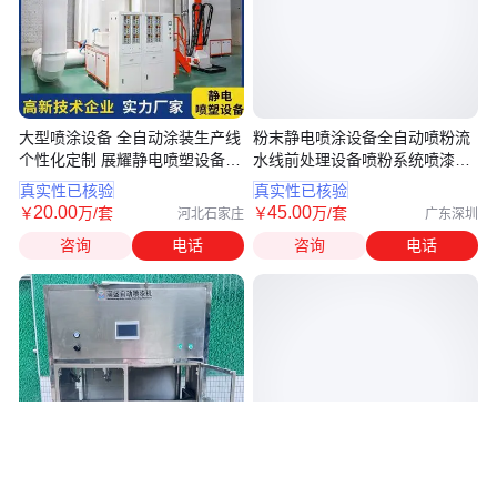
大型喷涂设备 全自动涂装生产线
粉末静电喷涂设备全自动喷粉流
个性化定制 展耀静电喷塑设备
水线前处理设备喷粉系统喷漆设
喷塑
备
真实性已核验
真实性已核验
20
.00
45
.00
￥
万
/套
￥
万
/套
河北石家庄
广东深圳
咨询
电话
咨询
电话