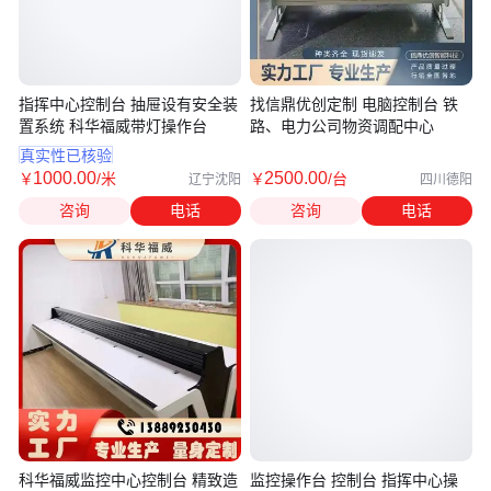
指挥中心控制台 抽屉设有安全装
找信鼎优创定制 电脑控制台 铁
置系统 科华福威带灯操作台
路、电力公司物资调配中心
真实性已核验
1000
.00
2500
.00
￥
/米
￥
/台
辽宁沈阳
四川德阳
咨询
电话
咨询
电话
科华福威监控中心控制台 精致造
监控操作台 控制台 指挥中心操