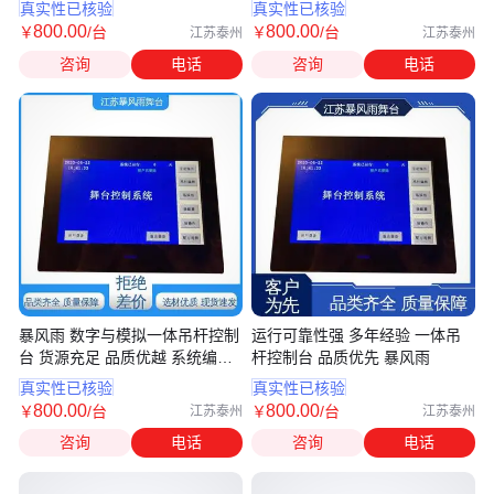
暴风雨
真实性已核验
真实性已核验
800
.00
800
.00
￥
/台
￥
/台
江苏泰州
江苏泰州
咨询
电话
咨询
电话
暴风雨 数字与模拟一体吊杆控制
运行可靠性强 多年经验 一体吊
台 货源充足 品质优越 系统编配
杆控制台 品质优先 暴风雨
简单
真实性已核验
真实性已核验
800
.00
800
.00
￥
/台
￥
/台
江苏泰州
江苏泰州
咨询
电话
咨询
电话