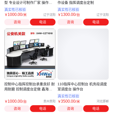
型 专业设计可制作厂家 操作台
作设备 指挥调度台定制
电脑桌
真实性已核验
真实性已核验
1000
.00
1300
.00
￥
/米
￥
/台
辽宁沈阳
辽宁沈阳
咨询
电话
咨询
电话
控制中心指挥控制台承重良好 耐
110指挥中心控制台 机务段调度
用耐磨 控制调度台定做 鑫海威
室调度台 操作台
供应
真实性已核验
1000
.00
3500
.00
￥
/台
￥
/米
贵州贵阳
河北邯郸
咨询
电话
咨询
电话