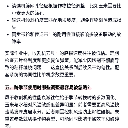
清选机筛网孔径应根据作物粒径调整，比如玉米需要比
小麦更大的筛孔
输送机倾斜角度需匹配地块坡度，避免作物滑落造成损
失
同步带轮和
传送带
的耐用性直接影响多设备联动的故
障率
实际作业中，
收割机刀具
的磨损速度往往被低估。定期
检查刀片锋利度和更换复位弹簧，能减少因切割不彻底导
致的秸秆缠绕问题——这直接关系到后续风干均匀性。配
套系统的协同性比单机参数更重要。
五、跨季节使用时哪些调整最容易被忽略？
风干收割机的性能衰减往往始于季节转换时的参数固化。
玉米与水稻对风温敏感度差异明显：前者需要更高风温快
速蒸发厚皮层水分，后者则需控制风速防止籽粒破损。未
重置参数就切换作物类型，可能同时影响干燥效率和破碎
率。