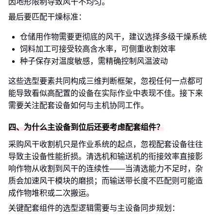
因地形限制导致风干不均匀。
最后要匹配干燥标准：
仓储用作物需要更彻底的风干，建议选择多级干燥系统
饲料加工可接受较高含水率，可侧重收割效率
种子保存对温度敏感，需精确控制风温波动
这些选型要素共同构成三维判断框架，忽视任何一点都可
能导致看似高配置的设备在实际作业中表现不佳。接下来
需要关注配套设备如何与主机协同工作。
四、为什么主设备到位后还要考虑配套组件？
采购风干收割机只是作业系统的起点，忽视配套设备往往
导致主设备性能折损。清选机和输送机的衔接效率直接影
响作物从收割到风干的连续性——当清选能力不足时，杂
质会加速风干模块的磨损；而输送带长度不匹配则可能造
成作物堆积或二次搬运。
关键配套组件的选型逻辑需要与主设备同步规划：