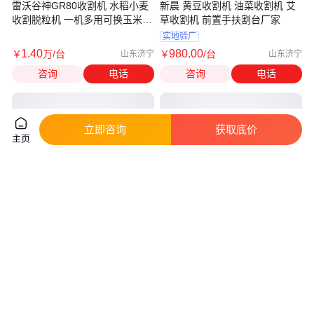
雷沃谷神GR80收割机 水稻小麦
新晨 黄豆收割机 油菜收割机 艾
收割脱粒机 一机多用可换玉米杂
草收割机 前置手扶割台厂家
粮割台
实地验厂
1
.40
980
.00
￥
万
/台
￥
/台
山东济宁
山东济宁
咨询
电话
咨询
电话
立即咨询
获取底价
主页
小块地 坡地柴油收割机 芝麻玉
稻麦联合收割机 履带式可爬坡
米秸秆芦苇割晒机 万嘉 农用割
家用收 割机 水稻脱粒装袋机厂
草机
家
真实性已核验
2100
.00
1
.70
￥
/台
￥
万
/台
山东济宁
山东济宁