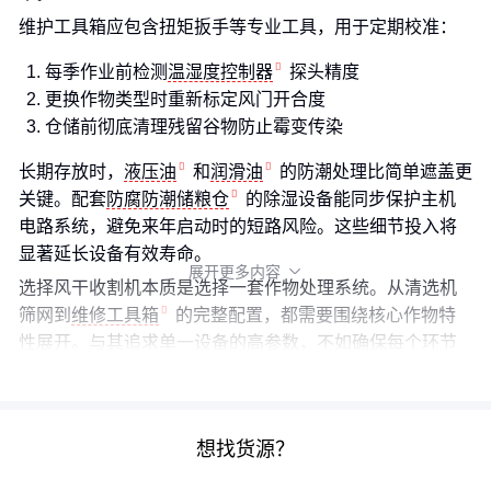
维护工具箱应包含扭矩扳手等专业工具，用于定期校准：
每季作业前检测
温湿度控制器
探头精度
更换作物类型时重新标定风门开合度
仓储前彻底清理残留谷物防止霉变传染
长期存放时，
液压油
和
润滑油
的防潮处理比简单遮盖更
关键。配套
防腐防潮储粮仓
的除湿设备能同步保护主机
电路系统，避免来年启动时的短路风险。这些细节投入将
显著延长设备有效寿命。
展开更多内容

选择风干收割机本质是选择一套作物处理系统。从清选机
筛网到
维修工具箱
的完整配置，都需要围绕核心作物特
性展开。与其追求单一设备的高参数，不如确保每个环节
都能适配你的作业节奏——这才是稳定收成的底层逻辑。
想找货源？