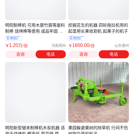
明阳制棒机 可用木屑竹屑等废料
挖掘花生的机器 四轮拖拉机带的
制棒 烧烤棒等使用 成品牢固 使
起垄用长果收割机 起果子的机子
用简单
实地验厂
实地验厂
1
.20
1600
.00
￥
万
/台
￥
/台
河南郑州
山东德州
咨询
电话
咨询
电话
明阳新型锯末制棒机木炭机器 适
果园躲避果树的除草机 行间不伤
用于烧烤炭 椰壳炭 菊花碳 原木
树割杂草的机子