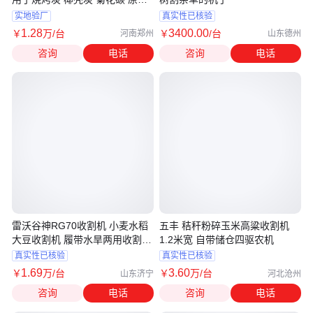
炭等
实地验厂
真实性已核验
1
.28
3400
.00
￥
万
/台
￥
/台
河南郑州
山东德州
咨询
电话
咨询
电话
雷沃谷神RG70收割机 小麦水稻
五丰 秸秆粉碎玉米高粱收割机
大豆收割机 履带水旱两用收割机
1.2米宽 自带储仓四驱农机
厂家
真实性已核验
真实性已核验
1
.69
3
.60
￥
万
/台
￥
万
/台
山东济宁
河北沧州
咨询
电话
咨询
电话