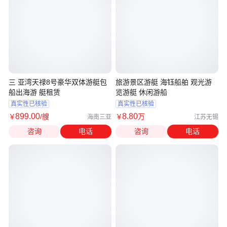
三 亚湾天禄8号豪华双体游艇包
旅游景区游艇 海钰船舶 观光游
船出海游 艇租赁
览游艇 休闲游船
真实性已核验
真实性已核验
899
.00
8
.80
￥
/艘
￥
万
海南三亚
江苏无锡
咨询
电话
咨询
电话