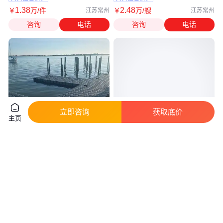
1
.38
2
.48
￥
万
/件
￥
万
/艘
江苏常州
江苏常州
咨询
电话
咨询
电话
立即咨询
获取底价
主页
游艇码头 水上浮桥专业建造厂家
河 南雅特船艇厂供应Yat1630型
海润游艇 来电立即预约
游览观光艇 商务艇 普通客船厂
家直发
真实性已核验
真实性已核验
2380
.00
10
.00
￥
/平方米
￥
万
/件
广东东莞
河南驻马店
咨询
电话
咨询
电话