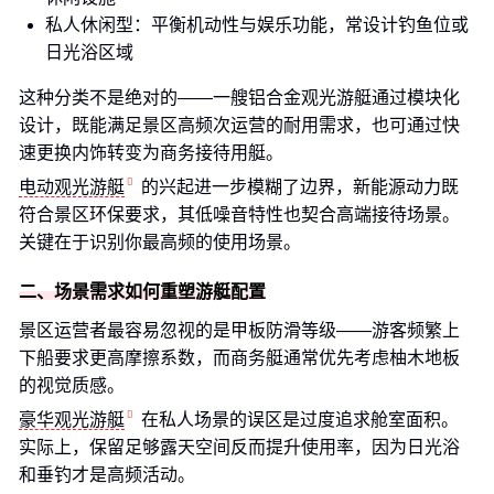
私人休闲型：平衡机动性与娱乐功能，常设计钓鱼位或
日光浴区域
这种分类不是绝对的——一艘铝合金观光游艇通过模块化
设计，既能满足景区高频次运营的耐用需求，也可通过快
速更换内饰转变为商务接待用艇。
电动观光游艇
的兴起进一步模糊了边界，新能源动力既
符合景区环保要求，其低噪音特性也契合高端接待场景。
关键在于识别你最高频的使用场景。
二、场景需求如何重塑游艇配置
景区运营者最容易忽视的是甲板防滑等级——游客频繁上
下船要求更高摩擦系数，而商务艇通常优先考虑柚木地板
的视觉质感。
豪华观光游艇
在私人场景的误区是过度追求舱室面积。
实际上，保留足够露天空间反而提升使用率，因为日光浴
和垂钓才是高频活动。