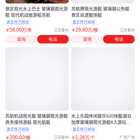
景区观光水上巴士 玻璃钢观光游
苏航牌观光游艇 玻璃钢公务艇
艇 现代机动旅游船苏航
景区巡逻艇快艇
真实性已核验
真实性已核验
56
.00
29
.80
￥
万
/条
￥
万
/艘
江苏泰州
江苏泰州
咨询
电话
咨询
电话
苏航机动观光艇 玻璃钢观光游艇
水上乐园休闲娱乐520快艇湖泊
商务接待游船 观光船艇
加厚玻璃钢观光游艇8人游玩电
动游船
真实性已核验
真实性已核验
200
.00
1
.26
￥
/艘
￥
万
/个
江苏泰州
广东广州