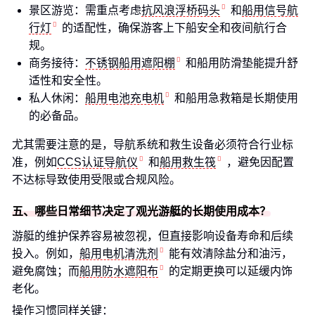
景区游览：需重点考虑
抗风浪浮桥码头
和
船用信号航
行灯
的适配性，确保游客上下船安全和夜间航行合
规。
商务接待：
不锈钢船用遮阳棚
和船用防滑垫能提升舒
适性和安全性。
私人休闲：
船用电池充电机
和船用急救箱是长期使用
的必备品。
尤其需要注意的是，导航系统和救生设备必须符合行业标
准，例如
CCS认证导航仪
和
船用救生筏
，避免因配置
不达标导致使用受限或合规风险。
五、哪些日常细节决定了观光游艇的长期使用成本？
游艇的维护保养容易被忽视，但直接影响设备寿命和后续
投入。例如，
船用电机清洗剂
能有效清除盐分和油污，
避免腐蚀；而
船用防水遮阳布
的定期更换可以延缓内饰
老化。
操作习惯同样关键：