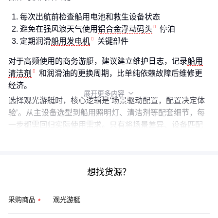
每次出航前检查船用电池和救生设备状态
避免在强风浪天气使用
铝合金浮动码头
停泊
定期润滑
船用发电机
关键部件
对于高频使用的商务游艇，建议建立维护日志，记录
船用
清洁剂
和润滑油的更换周期，比单纯依赖故障后维修更
经济。
展开更多内容

选择观光游艇时，核心逻辑是‘场景驱动配置，配置决定体
验’。从主设备选型到船用照明灯、清洁剂等配套细节，每
一步都需回归实际使用需求。只有将场景差异、设备匹配
和长期维护纳入统一考量，才能真正发挥游艇的价值。
想找货源？
采购商品