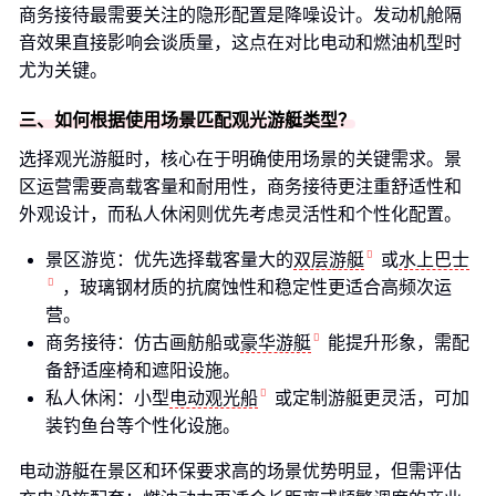
商务接待最需要关注的隐形配置是降噪设计。发动机舱隔
音效果直接影响会谈质量，这点在对比电动和燃油机型时
尤为关键。
三、如何根据使用场景匹配观光游艇类型？
选择观光游艇时，核心在于明确使用场景的关键需求。景
区运营需要高载客量和耐用性，商务接待更注重舒适性和
外观设计，而私人休闲则优先考虑灵活性和个性化配置。
景区游览：优先选择载客量大的
双层游艇
或
水上巴士
，玻璃钢材质的抗腐蚀性和稳定性更适合高频次运
营。
商务接待：仿古画舫船或
豪华游艇
能提升形象，需配
备舒适座椅和遮阳设施。
私人休闲：小型
电动观光船
或定制游艇更灵活，可加
装钓鱼台等个性化设施。
电动游艇在景区和环保要求高的场景优势明显，但需评估