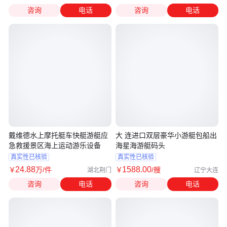
咨询
电话
咨询
电话
戴维德水上摩托艇车快艇游艇应
大 连进口双层豪华小游艇包船出
急救援景区海上运动游乐设备
海星海游艇码头
真实性已核验
真实性已核验
24
.88
1588
.00
￥
万
/件
￥
/艘
湖北荆门
辽宁大连
咨询
电话
咨询
电话