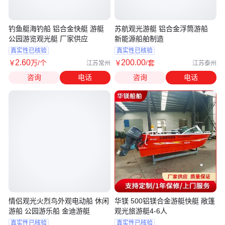
钓鱼艇海钓船 铝合金快艇 游艇
苏航观光游艇 铝合金浮筒游船
公园游览观光艇 厂家供应
新能源船舶制造
真实性已核验
真实性已核验
2
.60
200
.00
￥
万
/个
￥
/套
江苏常州
江苏泰州
咨询
电话
咨询
电话
情侣观光火烈鸟外观电动船 休闲
华镁 500铝镁合金游艇快艇 敞篷
游船 公园游乐船 金迪游艇
观光旅游艇4-6人
真实性已核验
真实性已核验