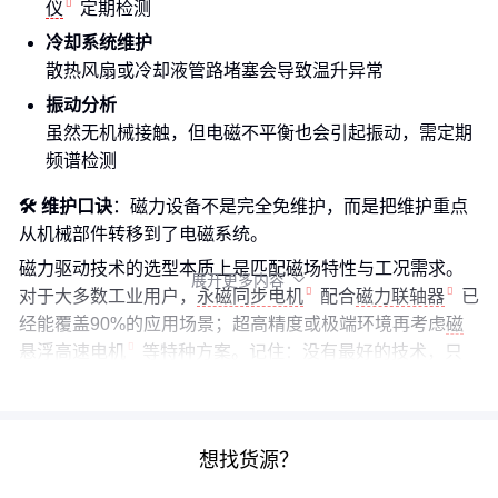
仪
定期检测
冷却系统维护
散热风扇或冷却液管路堵塞会导致温升异常
振动分析
虽然无机械接触，但电磁不平衡也会引起振动，需定期
频谱检测
🛠️ 维护口诀
：磁力设备不是完全免维护，而是把维护重点
从机械部件转移到了电磁系统。
磁力驱动技术的选型本质上是匹配磁场特性与工况需求。
展开更多内容

对于大多数工业用户，
永磁同步电机
配合
磁力联轴器
已
经能覆盖90%的应用场景；超高精度或极端环境再考虑
磁
悬浮高速电机
等特种方案。记住：没有最好的技术，只
有最合适的系统集成方式。
想找货源？