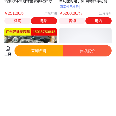
汽油液体管道计量表器4分6分1
重功能的电子称 自动储存功能电
寸1.5
子秤 多台电子秤的称重数据可同
真实性已核验
时上传一台电脑查看记录报表
251
.00
5200
.00
￥
/0
￥
/台
广东广州
江苏苏州
咨询
电话
咨询
电话
立即咨询
获取底价
主页
适用271 272 E180C200E260
康明斯4BT3.9船用发动机
ML350 S300 GLK300 R350发动
4BT3.9-GM47 4BT3.9-GM55
机拆车件
4BT3.9-GM65
真实性已核验
真实性已核验
8800
.00
2
.75
￥
/个
￥
万
/台
广东广州
山东济宁
咨询
电话
咨询
电话