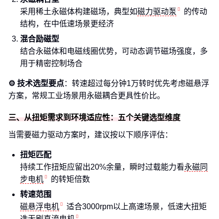
采用稀土永磁体构建磁场，典型如
磁力驱动泵
的传动
结构，在中低速场景更经济
混合励磁型
结合永磁体和电磁线圈优势，可动态调节磁场强度，多
用于精密控制场合
⚙️ 技术选型要点
：转速超过每分钟1万转时优先考虑磁悬浮
方案，常规工业场景用永磁耦合更具性价比。
三、从扭矩需求到环境适应性：五个关键选型维度
当需要磁力驱动方案时，建议按以下顺序评估：
扭矩匹配
持续工作扭矩应留出20%余量，瞬时过载能力看
永磁同
步电机
的转矩倍数
转速范围
磁悬浮电机
适合3000rpm以上高速场景，低速大扭矩
选
无刷直流电机