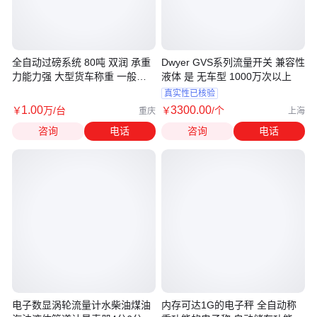
全自动过磅系统 80吨 双润 承重
Dwyer GVS系列流量开关 兼容性
力能力强 大型货车称重 一般价
液体 是 无车型 1000万次以上
格是多 少
真实性已核验
1
.00
3300
.00
￥
万
/台
￥
/个
重庆
上海
咨询
电话
咨询
电话
电子数显涡轮流量计水柴油煤油
内存可达1G的电子秤 全自动称