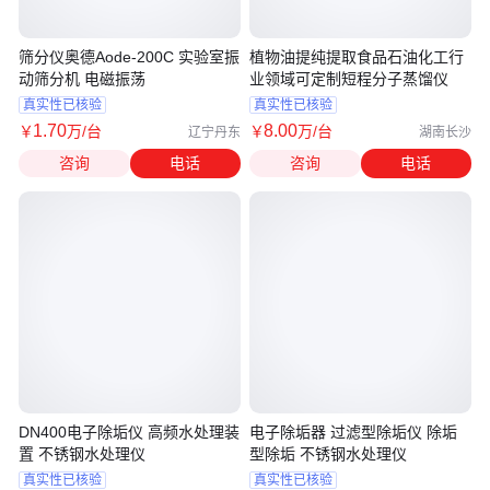
筛分仪奥德Aode-200C 实验室振
植物油提纯提取食品石油化工行
动筛分机 电磁振荡
业领域可定制短程分子蒸馏仪
真实性已核验
真实性已核验
1
.70
8
.00
￥
万
/台
￥
万
/台
辽宁丹东
湖南长沙
咨询
电话
咨询
电话
DN400电子除垢仪 高频水处理装
电子除垢器 过滤型除垢仪 除垢
置 不锈钢水处理仪
型除垢 不锈钢水处理仪
真实性已核验
真实性已核验