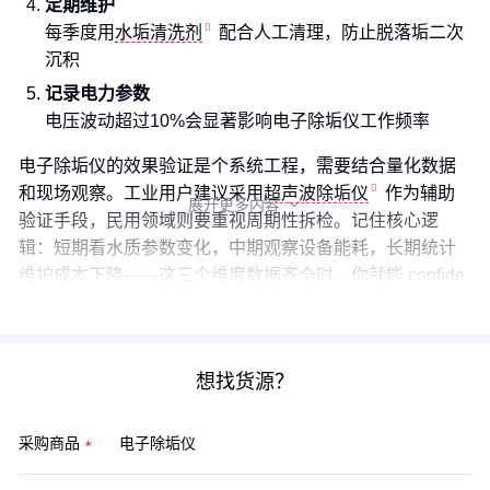
定期维护
每季度用
水垢清洗剂
配合人工清理，防止脱落垢二次
沉积
记录电力参数
电压波动超过10%会显著影响电子除垢仪工作频率
电子除垢仪的效果验证是个系统工程，需要结合量化数据
和现场观察。工业用户建议采用
超声波除垢仪
作为辅助
展开更多内容

验证手段，民用领域则要重视周期性拆检。记住核心逻
辑：短期看水质参数变化，中期观察设备能耗，长期统计
维护成本下降——这三个维度数据齐全时，你就能 confide
ntly 回答"这设备到底值不值"。
想找货源？
采购商品