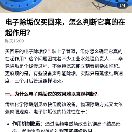
1/4
电子除垢仪买回来，怎么判断它真的在
起作用？
昨天16:00
买回来的
电子除垢仪
装上了管道，但你怎么确定它真的
在起作用？这个问题困扰着不少工业水处理负责人——毕
竟除垢是个缓慢过程，不像换滤芯能立刻看到杂质堆积。
更麻烦的是，有些设备声称能除垢，实际只是延缓结垢速
度，三个月后管道照样堵死。
一、为什么电子除垢仪的效果难以直观判断？
传统化学除垢剂见效快但腐蚀设备，物理除垢方式又太依
赖肉眼观察。电子除垢仪的特殊性在于：
作用机制隐蔽
：通过高频电磁场改变钙镁离子结晶形
态，老垢逐渐脱落的过程可能持续数周