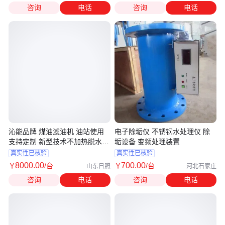
咨询
电话
咨询
电话
沁能品牌 煤油滤油机 油站使用
电子除垢仪 不锈钢水处理仪 除
支持定制 新型技术不加热脱水除
垢设备 变频处理装置
杂
真实性已核验
真实性已核验
8000
.00
700
.00
￥
/台
￥
/台
山东日照
河北石家庄
咨询
电话
咨询
电话