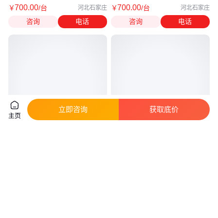
700
.00
700
.00
￥
/台
￥
/台
河北石家庄
河北石家庄
咨询
电话
咨询
电话
立即咨询
获取底价
主页
SDI仪滤膜HAWP04700 进口
滤膜SDI仪膜片0.45um 47mm 测
0.45um*47mm膜片 密理博亲水
试反渗透进水污染密度指数滤纸
系微孔滤膜
真实性已核验
真实性已核验
1955
.00
280
.00
￥
/件
￥
/盒
上海
上海
咨询
电话
咨询
电话