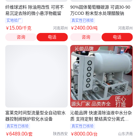
纤维球滤料 除油用改性 可将不
90%固体葡萄糖碳源 可调30-90
易沉淀去除的微小悬浮物截留
万COD 粉末型水处理醋酸钠
实地验厂
真实性已核验
15
.00
2400
.00
￥
/千克
￥
/吨
河南郑州
河南郑州
咨询
电话
咨询
电话
富莱克时间型流量型全自动软水
沁能品牌 快速清除油液中水分杂
器控制阀锅炉软化水设备
质 支持定制 聚结真空分离式滤
油机
真实性已核验
真实性已核验
6489
.00
8000
.00
￥
/套
￥
/台
陕西西安
山东济南