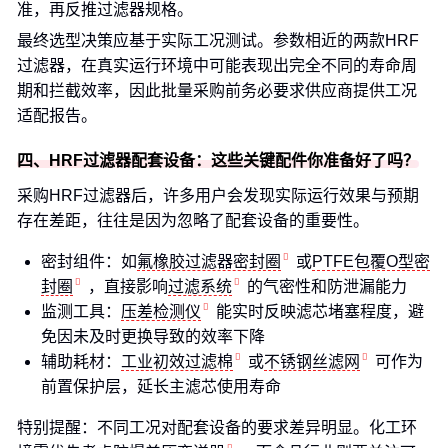
准，再反推过滤器规格。
最终选型决策应基于实际工况测试。参数相近的两款HRF
过滤器，在真实运行环境中可能表现出完全不同的寿命周
期和拦截效率，因此批量采购前务必要求供应商提供工况
适配报告。
四、HRF过滤器配套设备：这些关键配件你准备好了吗？
采购HRF过滤器后，许多用户会发现实际运行效果与预期
存在差距，往往是因为忽略了配套设备的重要性。
密封组件：如
氟橡胶过滤器密封圈
或
PTFE包覆O型密
封圈
，直接影响
过滤系统
的气密性和防泄漏能力
监测工具：
压差检测仪
能实时反映滤芯堵塞程度，避
免因未及时更换导致的效率下降
辅助耗材：
工业初效过滤棉
或
不锈钢丝滤网
可作为
前置保护层，延长主滤芯使用寿命
特别提醒：不同工况对配套设备的要求差异明显。化工环