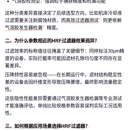
气溶胶检测型：强调粒子捕获精度和检漏功能
这种分类差异直接决定了后续选型方向，比如机床冷却液
过滤需要关注耐腐蚀材质，而
高效过滤器测试
则更依赖
气溶胶发生器检漏
精度。
二、为什么参数相近的HRF过滤器效果迥异？
过滤效率的标称值往往掩盖了关键细节：同样标注30μm精
度的设备，实际拦截率可能因滤材孔隙均匀度不同存在显
著差异。
压降特性容易被忽视——在长期运行中，滤材结构稳定性
差的设备会因纤维变形导致压降骤增，最终影响流量稳定
性。
这些隐性性能差异需要通过气溶胶发生器检漏等专业测试
才能准确评估，单纯比较规格参数容易误判实际工况适用
性。
三、如何根据应用场景选择HRF过滤器？