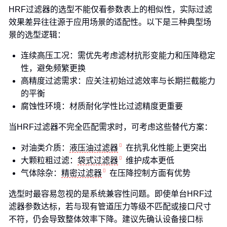
HRF过滤器的选型不能仅看参数表上的相似性，实际过滤
效果差异往往源于应用场景的适配性。以下是三种典型场
景的选型逻辑：
连续高压工况：需优先考虑滤材抗形变能力和压降稳定
性，避免频繁更换
高精度过滤需求：应关注初始过滤效率与长期拦截能力
的平衡
腐蚀性环境：材质耐化学性比过滤精度更重要
当HRF过滤器不完全匹配需求时，可考虑这些替代方案：
对油类介质：
液压油过滤器
在抗乳化性能上更突出
大颗粒粗过滤：
袋式过滤器
维护成本更低
气体除杂：
精密过滤器
在压降控制方面有优势
选型时最容易忽视的是系统兼容性问题。即使单台HRF过
滤器参数达标，若与现有管道压力等级不匹配或接口尺寸
不符，仍会导致整体效率下降。建议先确认设备接口标