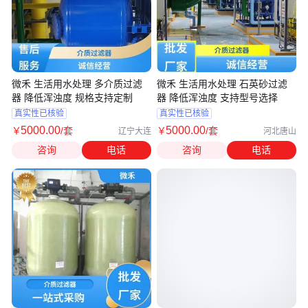
微禾 生活用水处理 多介质过滤
微禾 生活用水处理 石英砂过滤
器 降低浑浊度 规格支持定制
器 降低浑浊度 支持型号选择
真实性已核验
真实性已核验
5000
.00
5000
.00
￥
/套
￥
/套
辽宁大连
河北唐山
咨询
电话
咨询
电话