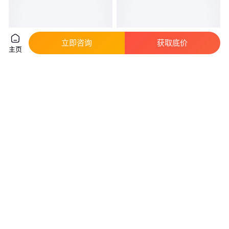
立即咨询
获取底价
主页
INTERNORMEN过滤器
MPFILTRI过滤器
FAS630SAF1M60N意大利原装
正品
真实性已核验
真实性已核验
315
.00
5555
.00
￥
/件
￥
/个
上海
上海
咨询
电话
咨询
电话