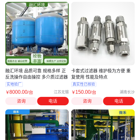
融汇环境 品质可靠 规格多样 正
卡套式过滤器 维护极为方便 重
反洗操作自由操控 多介质过滤器
复使用 性能及特点
实地验厂
真实性已核验
8000
.00
150
.00
￥
/台
￥
/台
江苏无锡
湖南长沙
咨询
电话
咨询
电话