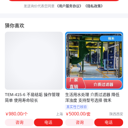
发送询价代表您同意
《用户服务协议》
《隐私政策》
猜你喜欢
TEM-415-6 不易结垢 操作管理
生活用水处理 介质过滤器 降低
简单 使用寿命较长
浑浊度 支持型号选择 微禾
真实性已核验
980
.00
5000
.00
￥
/个
￥
/套
上海
陕西西安
咨询
电话
咨询
电话