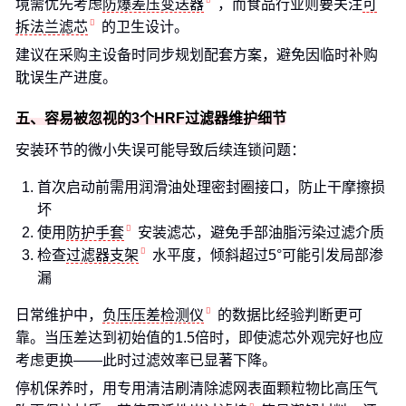
境需优先考虑
防爆差压变送器
，而食品行业则要关注
可
拆法兰滤芯
的卫生设计。
建议在采购主设备时同步规划配套方案，避免因临时补购
耽误生产进度。
五、容易被忽视的3个HRF过滤器维护细节
安装环节的微小失误可能导致后续连锁问题：
首次启动前需用润滑油处理密封圈接口，防止干摩擦损
坏
使用
防护手套
安装滤芯，避免手部油脂污染过滤介质
检查
过滤器支架
水平度，倾斜超过5°可能引发局部渗
漏
日常维护中，
负压压差检测仪
的数据比经验判断更可
靠。当压差达到初始值的1.5倍时，即使滤芯外观完好也应
考虑更换——此时过滤效率已显著下降。
停机保养时，用专用清洁刷清除滤网表面颗粒物比高压气