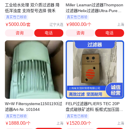
工业给水处理 双介质过滤器 降
Miller Leaman过滤器Thompson
低浑浊度 支持型号选择 微禾
过滤器Helix过滤器Ultra-Pure过
滤器
真实性已核验
真实性已核验
5000
.00
9800
.00
￥
/套
￥
/个
辽宁大连
上海
咨询
电话
咨询
电话
W+W Filtersysteme11501193过
FELP过滤器PLIERS TEC 20P
滤器Art-Nr. 101044
盘式磁铁矿滤料 板框式加压固液
分离设备
真实性已核验
真实性已核验
1888
.00
1520
.00
￥
/个
￥
/个
上海
上海