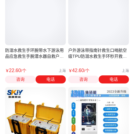
防溺水救生手环腕带水下游泳用
户外游泳带指南针救生口哨航空
品应急救生手腕潜水器自救户外
级TPU防溺水救生手环秒开救生
装备
气囊
22
.60
42
.60
￥
/个
￥
/个
上海
上海
咨询
电话
咨询
电话