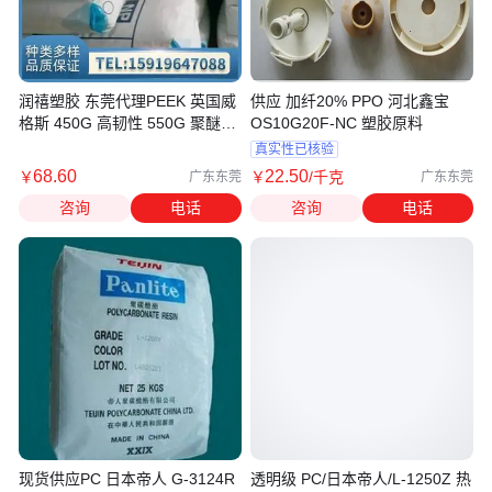
润禧塑胶 东莞代理PEEK 英国威
供应 加纤20% PPO 河北鑫宝
格斯 450G 高韧性 550G 聚醚醚
OS10G20F-NC 塑胶原料
酮 450CA30 耐热性耐寒
真实性已核验
68
.60
22
.50
￥
￥
/千克
广东东莞
广东东莞
咨询
电话
咨询
电话
现货供应PC 日本帝人 G-3124R
透明级 PC/日本帝人/L-1250Z 热