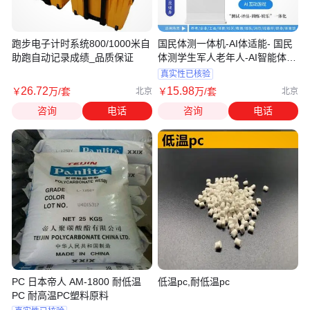
跑步电子计时系统800/1000米自
国民体测一体机-AI体适能- 国民
助跑自动记录成绩_品质保证
体测学生军人老年人-AI智能体测
仪
真实性已核验
26
.72
15
.98
￥
万
/套
￥
万
/套
北京
北京
咨询
电话
咨询
电话
PC 日本帝人 AM-1800 耐低温
低温pc,耐低温pc
PC 耐高温PC塑料原料