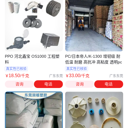
PPO 河北鑫宝 OS1000 工程塑
PC/日本帝人/K-1300 增韧级 耐
料
低温 耐磨 高抗冲 高粘度 透明pc
真实性已核验
真实性已核验
18
.50
33
.00
￥
/千克
￥
/千克
广东东莞
广东东莞
咨询
电话
咨询
电话