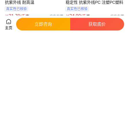
抗紫外线 耐高温
稳定性 抗紫外线PC 注塑PC塑料
真实性已核验
真实性已核验
21
.70
24
.00
￥
/千克
￥
/千克
广东东莞
广东东莞
立即咨询
获取底价
咨询
电话
咨询
电话
主页
高抗冲pc
PPO 河 北鑫宝 OA2100 抗蠕变
性 耐热性 耐水性 家用电器应用
21
.00
45
.00
￥
/千克
￥
/千克
广东东莞
广东东莞
咨询
电话
咨询
电话