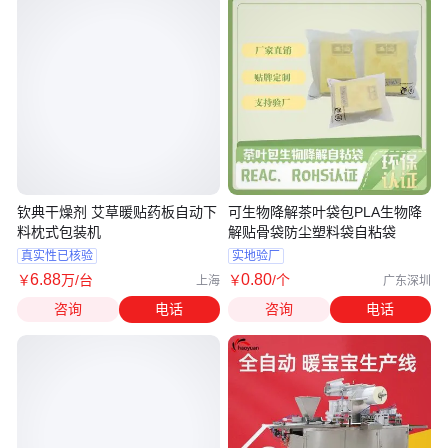
钦典干燥剂 艾草暖贴药板自动下
可生物降解茶叶袋包PLA生物降
料枕式包装机
解贴骨袋防尘塑料袋自粘袋
真实性已核验
实地验厂
6
.88
0
.80
￥
万
/台
￥
/个
上海
广东深圳
咨询
电话
咨询
电话