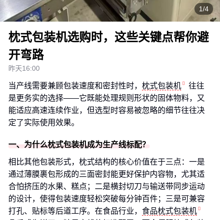
1/4
枕式包装机选购时，这些关键点帮你避
开弯路
昨天16:00
当产线需要兼顾包装速度和密封性时，
枕式包装机
往往
是更务实的选择——它既能处理规则形状的固体物料，又
能适应高速连续作业，但选型时容易被忽略的细节往往决
定了实际使用效果。
一、为什么枕式包装机成为生产线标配？
相比其他包装形式，枕式结构的核心价值在于三点：一是
通过薄膜裹包形成的三面密封能更好保护内容物，尤其适
合怕挤压的水果、糕点；二是横封切刀与输送带同步运动
的设计，使得包装速度轻松突破每分钟百件；三是可兼容
打孔、贴标等后道工序。在食品行业，
食品枕式包装机