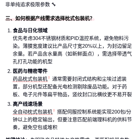
非单纯追求极限参数 🔧
三、如何根据产线需求选择枕式包装机？
食品与日化领域
优先考虑304不锈钢材质和PID温控系统，避免物料污
染。薄膜宽度建议比产品尺寸宽20%以上，为封边留足
余量。若产品含水量高（如新鲜面点），需选择带透气
孔打孔功能的机型
医药与精密零件
药品枕式包装机
通常需要封闭式结构和尘埃过滤装
置，部分机型还配备光电检测剔除废品功能。对于药
板、电子元件等扁平物品，竖纹封口比横纹更不易开裂
高产线速场景
全自动枕式包装机
搭配伺服控制系统能实现200包/分
钟以上的稳定输出，但要注意匹配前端理料机的供料节
奏，避免空包或堆积