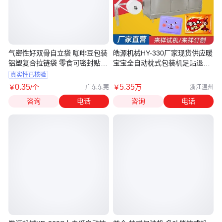
气密性好双骨自立袋 咖啡豆包装
皓源机械HY-330厂家现货供应暖
铝塑复合拉链袋 零食可密封贴骨
宝宝全自动枕式包装机足贴退热
袋
贴枕式包装机器设备
真实性已核验
0
.35
5
.35
￥
/个
￥
万
广东东莞
浙江温州
咨询
电话
咨询
电话