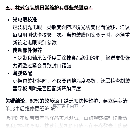
五、枕式包装机日常维护有哪些关键点？
光电眼校准
包装机光电眼
灵敏度会随环境光线变化而漂移，建议
每周用测试卡校验一次。当包装膜图案变更时，必须重
新设定电眼识别参数
传动部件保养
同步带和轴承每季度需涂抹食品级润滑脂，输送皮带张
力调整过紧会导致封口褶皱
薄膜适配
更换包装材料时，不仅要调整温度参数，还需检查制袋
器导板间隙是否匹配新薄膜厚度
关键结论
：80%的故障源于缺乏预防性维护，建立保养清
展开更多内容

单比事后维修更经济 🛠️
选型时不妨带着产品样品实地测试，重点观察横封切断效
果和理料顺畅度。枕式包装机的价值不在于参数表上的最
高速度，而在于与您产线节奏的契合程度。