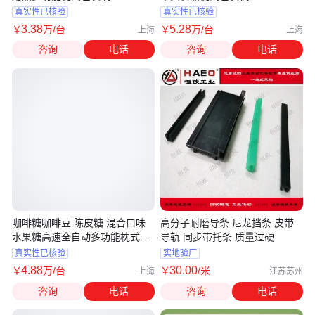
真实性已核验
真实性已核验
3
.38
5
.28
￥
万
/台
￥
万
/台
上海
上海
咨询
电话
咨询
电话
咖啡糖咖啡豆 陈皮糖 混合口味
高分子耐磨导条 尼龙挡条 皮带
水果糖高速全自动多功能枕式包
导轨 同步带托条 质量过硬
装机
真实性已核验
实地验厂
4
.88
30
.00
￥
万
/台
￥
/米
上海
江苏苏州
咨询
电话
咨询
电话