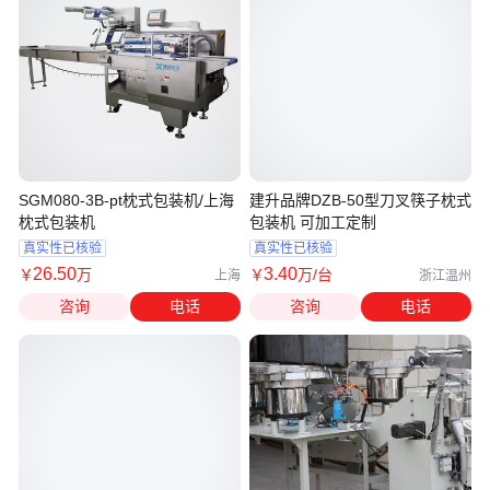
SGM080-3B-pt枕式包装机/上海
建升品牌DZB-50型刀叉筷子枕式
枕式包装机
包装机 可加工定制
真实性已核验
真实性已核验
26
.50
3
.40
￥
万
￥
万
/台
上海
浙江温州
咨询
电话
咨询
电话