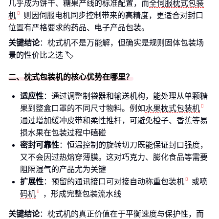
几乎成为饼干、糖果产线的标准配置，而
全伺服枕式包装
机
则因伺服电机同步控制带来的高精度，更适合对封口
位置有严格要求的药品、电子产品包装。
关键结论
：枕式机不是万能解，但确实是规则固体包装场
景的性价比之选 🏷️
二、枕式包装机的核心优势在哪里？
适应性
：通过调整制袋器和输送机构，能处理从单颗糖
果到整盒口罩的不同尺寸物料。例如
水果枕式包装机
通过增加缓冲皮带和柔性推杆，可避免橙子、香蕉等易
损水果在包装过程中磕碰
密封可靠性
：恒温控制的旋转切刀既能保证封口强度，
又不会因过热熔穿薄膜。这对巧克力、膨化食品等需要
阻隔湿气的产品尤为关键
扩展性
：预留的通讯接口可对接
自动称重包装机
或
喷
码机
，形成完整包装流水线
关键结论
：枕式机的真正价值在于平衡速度与保护性，而