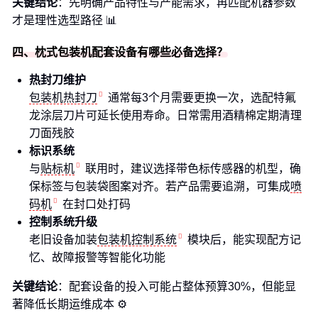
关键结论
：先明确产品特性与产能需求，再匹配机器参数
才是理性选型路径 📊
四、枕式包装机配套设备有哪些必备选择？
热封刀维护
包装机热封刀
通常每3个月需要更换一次，选配特氟
龙涂层刀片可延长使用寿命。日常需用酒精棉定期清理
刀面残胶
标识系统
与
贴标机
联用时，建议选择带色标传感器的机型，确
保标签与包装袋图案对齐。若产品需要追溯，可集成
喷
码机
在封口处打码
控制系统升级
老旧设备加装
包装机控制系统
模块后，能实现配方记
忆、故障报警等智能化功能
关键结论
：配套设备的投入可能占整体预算30%，但能显
著降低长期运维成本 ⚙️