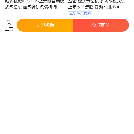
皓源机械KD-260S上走纸自动枕
益企 枕式包装机 多功能枕式机
式包装机 面包酥饼包装机 散装
上走膜下走膜 变频 伺服均可定
食品包装设备厂家批发
制
真实性已核验
2
.11
3
.00
￥
万
/台
￥
万
/台
浙江温州
上海
立即咨询
获取底价
主页
咨询
电话
咨询
电话
恒欧尼龙耐磨条 托轨垫块导向头
半透雾状 贴骨袋 CPE自封袋 磨
工业自动化高效传动部件
砂配件包装胶袋 支持按需定制
实地验厂
10
.00
0
.10
￥
/件
￥
/个
江苏苏州
天津
咨询
电话
咨询
电话