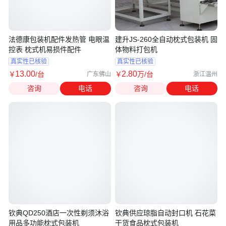
法德康包装机配件发热管 电眼温
建升JS-260全自动枕式包装机 固
控表 枕式机易损件配件
体物料打包机
真实性已核验
真实性已核验
13
.00
2
.80
￥
/台
￥
万
/台
广东佛山
浙江温州
咨询
电话
咨询
电话
钦典QD250酒店一次性剃须沐浴
钦典供应琼脂自动封口机 石花菜
用品多功能枕式包装机
干货食品枕式包装机