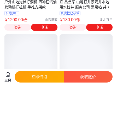
户外山地光伏打洞机 四冲程汽油
宜 昌点军 山地打井景观井本地
发动机打桩机 手推支架款
用水挖井 服务公司 涌泉钻 井 z
实地验厂
真实性已核验
1200
.00
130
.00
￥
/台
￥
/米
山东济南
湖北宜昌
咨询
电话
咨询
电话
立即咨询
获取底价
主页
HQ皓奇声聚焦 幼儿园科技展品
感统训练器材幼儿园软体儿童体
社区科技馆 科普仪器 校园科普
适能早教少儿体能运动 尚林
馆 科普园 科普设备
真实性已核验
真实性已核验
350
.00
380
.00
￥
/个
￥
/件
湖北武汉
河北沧州
咨询
电话
咨询
电话