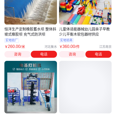
恒洋生产定制橡胶蓄水坝 整体斜
儿童体适能器械幼儿园亲子早教
坡式橡胶坝 充气式防洪坝
少儿平衡木软包器材供应
实地验厂
实地验商
260
.00
360
.00
￥
/米
￥
/件
河北衡水
江苏南京
咨询
电话
咨询
电话