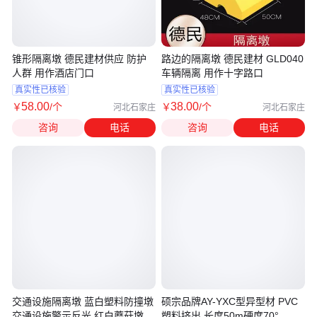
锥形隔离墩 德民建材供应 防护
路边的隔离墩 德民建材 GLD040
人群 用作酒店门口
车辆隔离 用作十字路口
真实性已核验
真实性已核验
58
.00
38
.00
￥
/个
￥
/个
河北石家庄
河北石家庄
咨询
电话
咨询
电话
交通设施隔离墩 蓝白塑料防撞墩
硕宗品牌AY-YXC型异型材 PVC
交通设施警示反光 红白蘑菇墩
塑料挤出 长度50m硬度70°