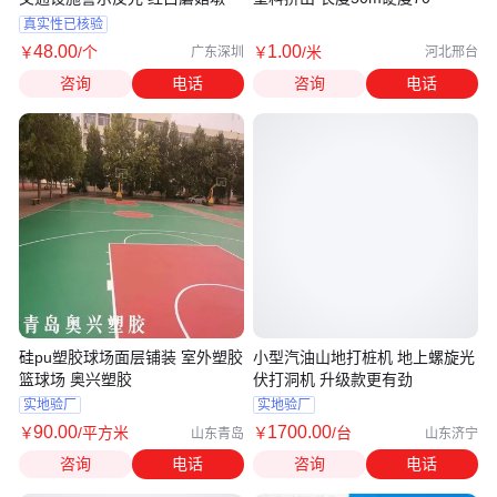
真实性已核验
48
.00
1
.00
￥
/个
￥
/米
广东深圳
河北邢台
咨询
电话
咨询
电话
硅pu塑胶球场面层铺装 室外塑胶
小型汽油山地打桩机 地上螺旋光
篮球场 奥兴塑胶
伏打洞机 升级款更有劲
实地验厂
实地验厂
90
.00
1700
.00
￥
/平方米
￥
/台
山东青岛
山东济宁
咨询
电话
咨询
电话