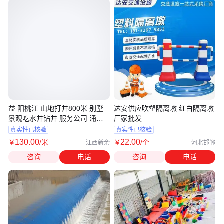
益 阳桃江 山地打井800米 别墅
达安供应吹塑隔离墩 红白隔离墩
景观吃水井钻井 服务公司 涌泉
厂家批发
钻 井 z
真实性已核验
真实性已核验
130
.00
22
.00
￥
/米
￥
/个
江西新余
河北邯郸
咨询
电话
咨询
电话