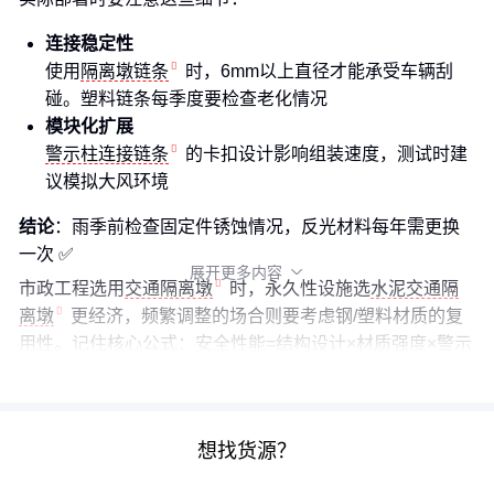
连接稳定性
使用
隔离墩链条
时，6mm以上直径才能承受车辆刮
碰。塑料链条每季度要检查老化情况
模块化扩展
警示柱连接链条
的卡扣设计影响组装速度，测试时建
议模拟大风环境
结论
：雨季前检查固定件锈蚀情况，反光材料每年需更换
一次 ✅
展开更多内容

市政工程选用
交通隔离墩
时，永久性设施选
水泥交通隔
离墩
更经济，频繁调整的场合则要考虑钢/塑料材质的复
用性。记住核心公式：安全性能=结构设计×材质强度×警示
效果，三者缺一不可。
想找货源？