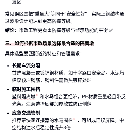
发区
常见误区是把"重量大"等同于"安全性好"，实际上钢结构通
过波形设计能达到更高防撞等级。
结论
：市政工程更看重防撞等级与警示功能的平衡 ✅
三、如何根据市政场景选择最合适的隔离墩
具体选型要匹配道路特征和管理需求：
长期车流分隔
首选混凝土或镀锌钢材质，如十字路口安全岛。水泥墩
建议预埋钢筋，钢制件需做热镀锌处理
临时施工围挡
塑料隔离墩
和水马组合更经济，PE材质重量轻且带反
光条。注意选择底部加厚款式防止侧翻
应急交通管制
推荐带快速连接器的
水马围栏
，可组成连续屏障。中
空结构注水后稳定性提升3倍