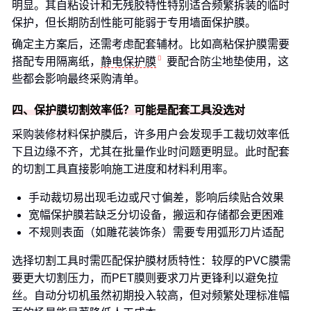
明显。其自粘设计和无残胶特性特别适合频繁拆装的临时
保护，但长期防刮性能可能弱于专用墙面保护膜。
确定主方案后，还需考虑配套辅材。比如高粘保护膜需要
搭配专用隔离纸，
静电保护膜
要配合防尘地垫使用，这
些都会影响最终采购清单。
四、保护膜切割效率低？可能是配套工具没选对
采购装修材料保护膜后，许多用户会发现手工裁切效率低
下且边缘不齐，尤其在批量作业时问题更明显。此时配套
的切割工具直接影响施工进度和材料利用率。
手动裁切易出现毛边或尺寸偏差，影响后续贴合效果
宽幅保护膜若缺乏分切设备，搬运和存储都会更困难
不规则表面（如雕花装饰条）需要专用弧形刀片适配
选择切割工具时需匹配保护膜材质特性：较厚的PVC膜需
要更大切割压力，而PET膜则要求刀片更锋利以避免拉
丝。自动分切机虽然初期投入较高，但对频繁处理标准幅