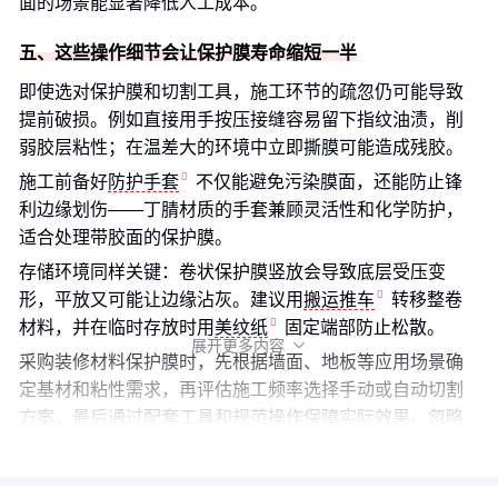
面的场景能显著降低人工成本。
五、这些操作细节会让保护膜寿命缩短一半
即使选对保护膜和切割工具，施工环节的疏忽仍可能导致
提前破损。例如直接用手按压接缝容易留下指纹油渍，削
弱胶层粘性；在温差大的环境中立即撕膜可能造成残胶。
施工前备好
防护手套
不仅能避免污染膜面，还能防止锋
利边缘划伤——丁腈材质的手套兼顾灵活性和化学防护，
适合处理带胶面的保护膜。
存储环境同样关键：卷状保护膜竖放会导致底层受压变
形，平放又可能让边缘沾灰。建议用
搬运推车
转移整卷
材料，并在临时存放时用
美纹纸
固定端部防止松散。
展开更多内容

采购装修材料保护膜时，先根据墙面、地板等应用场景确
定基材和粘性需求，再评估施工频率选择手动或自动切割
方案，最后通过配套工具和规范操作保障实际效果。忽略
其中任一环节，都可能让材料性能大打折扣。