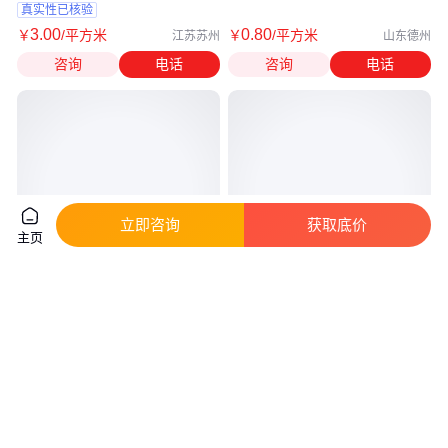
真实性已核验
3
.00
0
.80
￥
/平方米
￥
/平方米
江苏苏州
山东德州
咨询
电话
咨询
电话
立即咨询
获取底价
主页
保护膜生产厂 装修地砖 专注塑
供应3K10保护膜
料包装生产 常丰
实地验厂
真实性已核验
0
.80
5
.50
￥
/个
￥
/平方米
广东东莞
江苏苏州
咨询
电话
咨询
电话