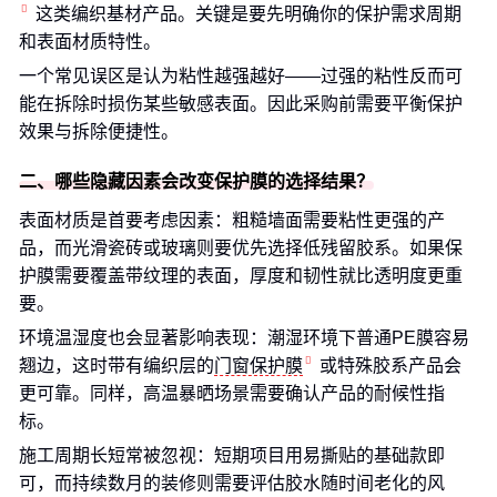
这类编织基材产品。关键是要先明确你的保护需求周期
和表面材质特性。
一个常见误区是认为粘性越强越好——过强的粘性反而可
能在拆除时损伤某些敏感表面。因此采购前需要平衡保护
效果与拆除便捷性。
二、哪些隐藏因素会改变保护膜的选择结果？
表面材质是首要考虑因素：粗糙墙面需要粘性更强的产
品，而光滑瓷砖或玻璃则要优先选择低残留胶系。如果保
护膜需要覆盖带纹理的表面，厚度和韧性就比透明度更重
要。
环境温湿度也会显著影响表现：潮湿环境下普通PE膜容易
翘边，这时带有编织层的
门窗保护膜
或特殊胶系产品会
更可靠。同样，高温暴晒场景需要确认产品的耐候性指
标。
施工周期长短常被忽视：短期项目用易撕贴的基础款即
可，而持续数月的装修则需要评估胶水随时间老化的风