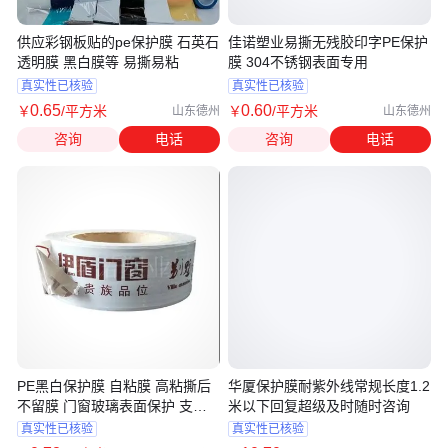
供应彩钢板贴的pe保护膜 石英石
佳诺塑业易撕无残胶印字PE保护
透明膜 黑白膜等 易撕易粘
膜 304不锈钢表面专用
真实性已核验
真实性已核验
0
.65
0
.60
￥
/平方米
￥
/平方米
山东德州
山东德州
咨询
电话
咨询
电话
PE黑白保护膜 自粘膜 高粘撕后
华厦保护膜耐紫外线常规长度1.2
不留膜 门窗玻璃表面保护 支持
米以下回复超级及时随时咨询
定制
真实性已核验
真实性已核验