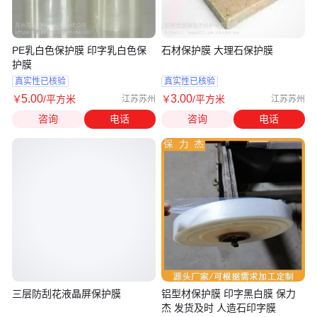
PE乳白色保护膜 印字乳白色保
石材保护膜 大理石保护膜
护膜
真实性已核验
真实性已核验
5
.00
3
.00
￥
/平方米
￥
/平方米
江苏苏州
江苏苏州
咨询
电话
咨询
电话
三层防刮花液晶屏保护膜
铝型材保护膜 印字黑白膜 保力
杰 发货及时 人造石印字膜