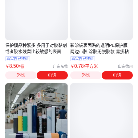
保护膜品种繁多 多用于对胶黏剂
彩涂板表面贴的透明PE保护膜
或者胶水残留比较敏感的表面
两边带胶 涂胶无脱胶款 易撕粘
真实性已核验
真实性已核验
8
.50
0
.78
￥
/卷
￥
/平方米
广东东莞
山东德州
咨询
电话
咨询
电话