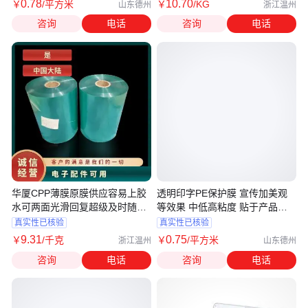
0
.78
10
.70
￥
/平方米
￥
/KG
山东德州
浙江温州
咨询
电话
咨询
电话
华厦CPP薄膜原膜供应容易上胶
透明印字PE保护膜 宣传加美观
水可两面光滑回复超级及时随时
等效果 中低高粘度 贴于产品表
咨询
面防刮等
真实性已核验
真实性已核验
9
.31
0
.75
￥
/千克
￥
/平方米
浙江温州
山东德州
咨询
电话
咨询
电话